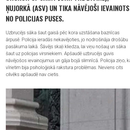
ŅUJORKĀ (ASV) UN TIKA NĀVĒJOŠI IEVAINOTS
NO POLICIJAS PUSES.
Uzbrucējs sāka šaut gaisā pēc kora uzstāšana baznīcas
ārpusē. Policija ieradās nekavējoties, jo nodrošināja drošūbu
pasākuma laikā. Šāvējs skaļi kliedza, lai viņu nošauj un sāka
šaut uz policijas virsniekiem. Apšaudē uzbrucējs guvis
nāvējošos ievainojumus un gāja bojā slimnīcā. Policija ziņo, k
vīrietim bija psiholoģiskā rakstura problēmas. Neviens cits
cilvēks apšaudē nav cietis.