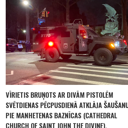
VĪRIETIS BRUŅOTS AR DIVĀM PISTOLĒM
SVĒTDIENAS PĒCPUSDIENĀ ATKLĀJA ŠAUŠAN
PIE MANHETENAS BAZNĪCAS (CATHEDRAL
CHURCH OF SAINT JOHN THE DIVINE),