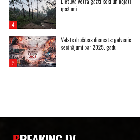
Lietuvā vētrā gāzti koki un bojāti
īpašumi
Valsts drošības dienests: galvenie
secinājumi par 2025. gadu
----- Account: breaking.lv -----
BREAKING.LV