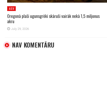
ASV
Oregonā plaši ugunsgrēki skāruši vairāk nekā 1,5 miljonus
akru
July 29, 2026
NAV KOMENTĀRU