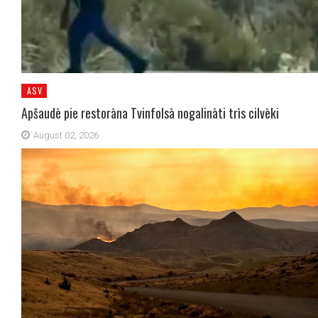
ASV
Apšaudē pie restorāna Tvinfolsā nogalināti trīs cilvēki
August 02, 2026