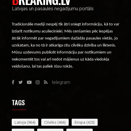
Latvijas un pasaules negadījumu portāls
Tradicionālie mediji nespēj tik ātri sniegt informāciju, kā to var
izdarīt notikumu aculiecinieki. Mēs cenšamies pēc iespējas
ātrāk informēt par negadījumiem dažādās pasaules vietās, jo
uzskatam, ka no tā ir atkarīga citu cilvēku dzīvība un liktenis.
Mūsu uzdevums publicēt informāciju par notikumiem un
nekomentēt tos vai arī nedot mājienus uz kāda viedokļa
veidošanu, lai tas paliek Jūsu rokās.
telegram
TAGS
Latvija
(964)
Cilvēks
(466)
Eiropa
(425)