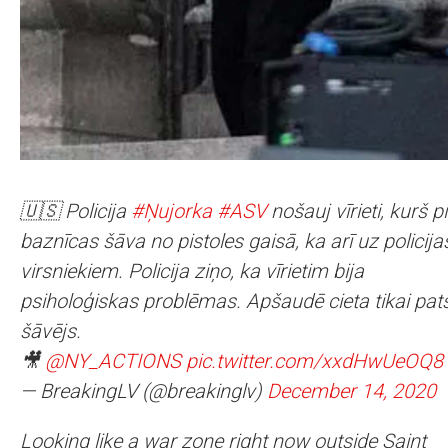
🇺🇸 Policija
#Ņujorka
#ASV
nošauj vīrieti, kurš p
baznīcas šāva no pistoles gaisā, ka arī uz policija
virsniekiem. Policija ziņo, ka vīrietim bija
psiholoģiskas problēmas. Apšaudē cieta tikai pat
šāvējs.
🎥
@NY_ACTIONS
pic.twitter.com/xxdHwUeOQ8
— BreakingLV (@breakinglv)
December 14, 2020
Looking like a war zone right now outside Saint