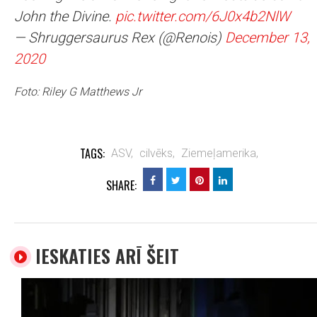
John the Divine.
pic.twitter.com/6J0x4b2NlW
— Shruggersaurus Rex (@Renois)
December 13,
2020
Foto: Riley G Matthews Jr
TAGS:
ASV,
cilvēks,
Ziemeļamerika,
SHARE:
IESKATIES ARĪ ŠEIT