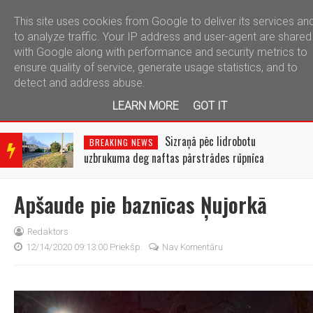
This site uses cookies from Google to deliver its services an
telegram
to analyze traffic. Your IP address and user-agent are shared
with Google along with performance and security metrics to
ensure quality of service, generate usage statistics, and to
detect and address abuse.
LEARN MORE
GOT IT
BRE
AKIN
Sizraņā pēc lidrobotu
BREAKING NEWS
G
uzbrukuma deg naftas pārstrādes rūpnīca
NEW
S
Apšaude pie baznīcas Ņujorkā
Redaktors
12/14/2020 09:13:00 Priekšp.
Nav Komentāru