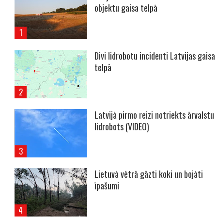
objektu gaisa telpā
Divi lidrobotu incidenti Latvijas gaisa
telpā
Latvijā pirmo reizi notriekts ārvalstu
lidrobots (VIDEO)
Lietuvā vētrā gāzti koki un bojāti
īpašumi