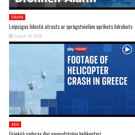
EIROPA
Leipcigas lidostā atrasts ar sprāgstvielām aprīkots lidrobots
August 06, 2026
AVIO
Grieķijā saduras divi ugunsdzēsēju helikopteri