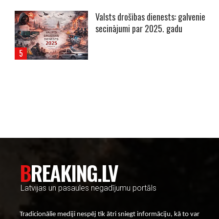
Valsts drošības dienests: galvenie
secinājumi par 2025. gadu
----- Account: breaking.lv -----
BREAKING.LV
Latvijas un pasaules negadījumu portāls
Tradicionālie mediji nespēj tik ātri sniegt informāciju, kā to var