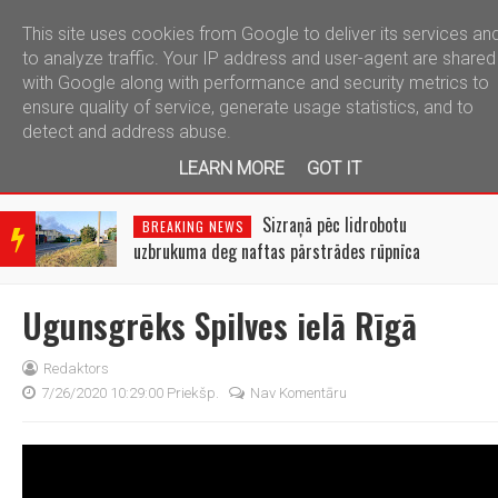
This site uses cookies from Google to deliver its services an
telegram
to analyze traffic. Your IP address and user-agent are shared
with Google along with performance and security metrics to
ensure quality of service, generate usage statistics, and to
detect and address abuse.
LEARN MORE
GOT IT
BRE
AKIN
Sizraņā pēc lidrobotu
BREAKING NEWS
G
uzbrukuma deg naftas pārstrādes rūpnīca
NEW
S
Ugunsgrēks Spilves ielā Rīgā
Redaktors
7/26/2020 10:29:00 Priekšp.
Nav Komentāru