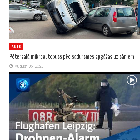
AUTO
Pētersalā mikroautobuss pēc sadursmes apgāžas uz sāniem
August 06, 2026