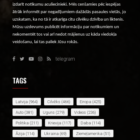
izdarīt notikumu aculiecinieki. Mēs cenšamies pēc iespējas
ātrāk informēt par negadījumiem dažādās pasaules vietās, jo
uzskatam, ka no tā ir atkarīga citu cilvēku dzīvība un liktenis.
Mūsu uzdevums publicēt informāciju par notikumiem un
nekomentēt tos vai arī nedot mājienus uz kāda viedokļa
veidošanu, lai tas paliek Jūsu rokās.
telegram
TAGS
Latvija
(964)
Cilvēks
(466)
Eiropa
(425)
Auto
(381)
Uguns
(279)
Videos
(236)
Politika
(211)
Krievija
(117)
Daba
(114)
Āzija
(114)
Ukraina
(69)
Ziemeļamerika
(51)