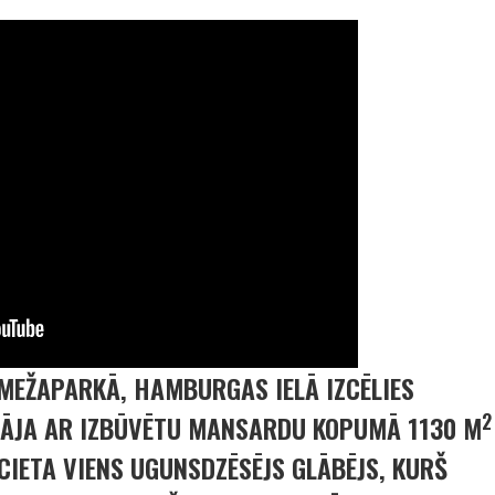
, MEŽAPARKĀ, HAMBURGAS IELĀ IZCĒLIES
2
ĀJA AR IZBŪVĒTU MANSARDU KOPUMĀ 1130 M
CIETA VIENS UGUNSDZĒSĒJS GLĀBĒJS, KURŠ