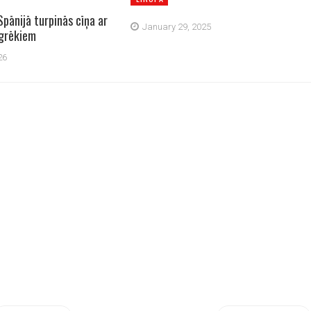
Spānijā turpinās cīņa ar
January 29, 2025
grēkiem
26