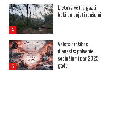
Lietuvā vētrā gāzti
koki un bojāti īpašumi
Valsts drošības
dienests: galvenie
secinājumi par 2025.
gadu
----- Account: breaking.lv -----