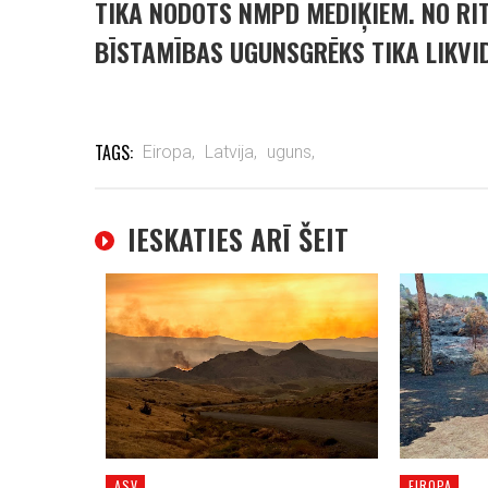
TIKA NODOTS NMPD MEDIĶIEM. NO RĪT
BĪSTAMĪBAS UGUNSGRĒKS TIKA LIKVI
TAGS:
Eiropa,
Latvija,
uguns,
IESKATIES ARĪ ŠEIT
ASV
EIROPA