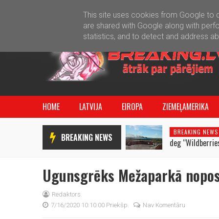
This site uses cookies from Google to de
are shared with Google along with perfo
statistics, and to detect and address a
HOME
LATVIJA
EIROPA
ZIEMEĻAMERIKA
BREAKING NEWS
BREAKING NEWS
deg “Wildberries
Ugunsgrēks Mežaparkā nopost
Redaktors
7/16/2020 10:10:00 Priekšp.
Nav Komentāru