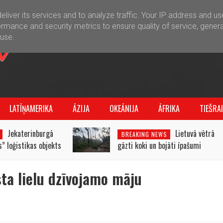
liver its services and to analyze traffic. Your IP address and u
rmance and security metrics to ensure quality of service, gener
buse.
LATĪŅAMERIKA
ĀZIJA
OKEĀNIJA
ĀFRIKA
TIEŠRA
Jekaterinburgā
Lietuvā vētrā
BREAKING NEWS
” loģistikas objekts
gāzti koki un bojāti īpašumi
a lielu dzīvojamo māju