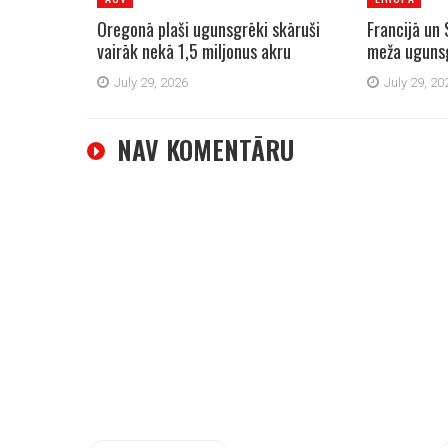
Oregonā plaši ugunsgrēki skāruši
Francijā un 
vairāk nekā 1,5 miljonus akru
meža uguns
July 29, 2026
July 29, 20
NAV KOMENTĀRU