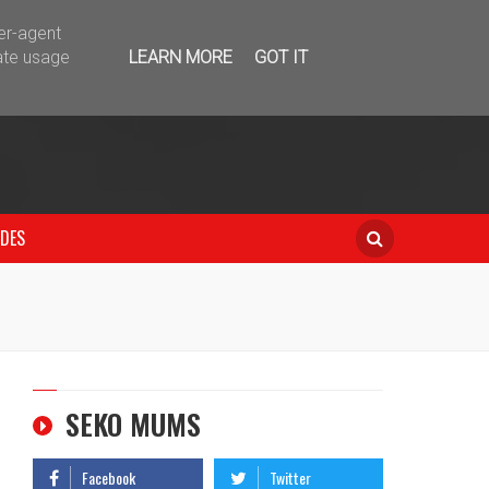
telegram
ser-agent
ate usage
LEARN MORE
GOT IT
IDES
SEKO MUMS