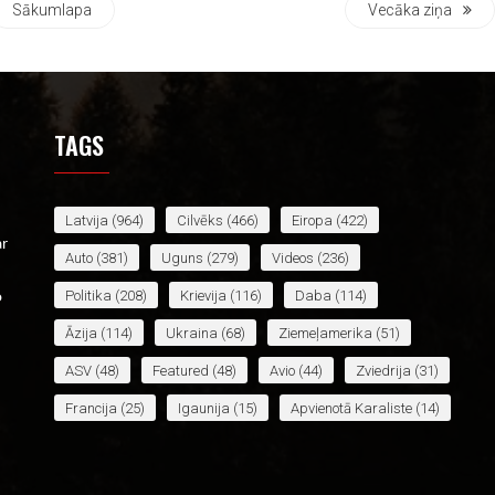
Sākumlapa
Vecāka ziņa
TAGS
Latvija
(964)
Cilvēks
(466)
Eiropa
(422)
ar
Auto
(381)
Uguns
(279)
Videos
(236)
Politika
(208)
Krievija
(116)
Daba
(114)
o
Āzija
(114)
Ukraina
(68)
Ziemeļamerika
(51)
ASV
(48)
Featured
(48)
Avio
(44)
Zviedrija
(31)
Francija
(25)
Igaunija
(15)
Apvienotā Karaliste
(14)
Lietuva
(14)
Āfrika
(14)
Jaunākais
(13)
Baltkrievija
(12)
Irāna
(12)
Spānija
(12)