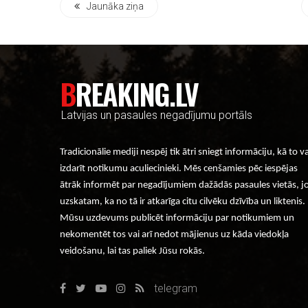
Jaunāka ziņa
BREAKING.LV
Latvijas un pasaules negadījumu portāls
Tradicionālie mediji nespēj tik ātri sniegt informāciju, kā to v
izdarīt notikumu aculiecinieki. Mēs cenšamies pēc iespējas
ātrāk informēt par negadījumiem dažādās pasaules vietās, j
uzskatam, ka no tā ir atkarīga citu cilvēku dzīvība un liktenis.
Mūsu uzdevums publicēt informāciju par notikumiem un
nekomentēt tos vai arī nedot mājienus uz kāda viedokļa
veidošanu, lai tas paliek Jūsu rokās.
telegram