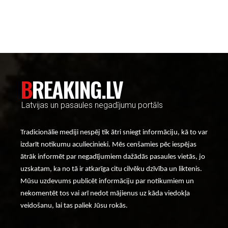
----- Account: breaking.lv -----
BREAKING.LV
Latvijas un pasaules negadījumu portāls
Tradicionālie mediji nespēj tik ātri sniegt informāciju, kā to var
izdarīt notikumu aculiecinieki. Mēs cenšamies pēc iespējas
ātrāk informēt par negadījumiem dažādās pasaules vietās, jo
uzskatam, ka no tā ir atkarīga citu cilvēku dzīvība un liktenis.
Mūsu uzdevums publicēt informāciju par notikumiem un
nekomentēt tos vai arī nedot mājienus uz kāda viedokļa
veidošanu, lai tas paliek Jūsu rokās.