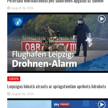
Pētersalā mikroautobuss pēc sadursmes apgāžas uz sāniem
August 06, 2026
EIROPA
Leipcigas lidostā atrasts ar sprāgstvielām aprīkots lidrobots
August 06, 2026