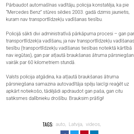
Pārbaudot automašīnas vadītāju, policija konstatēja, ka pie
“Mercedes Benz” stūres sēdies 2003. gadā dzimis jaunietis,
kuram nav transportlīdzekļu vadīšanas tiesību.
Policijā sākti divi administratīvā pārkāpuma procesi – gan pa
transportlīdzekļa vadīšanu, ja nav transportlīdzekļu vadīšana
tiesību (transportlīdzekļu vadīšanas tiesības noteiktā kārtībā
nav iegūtas), gan par atļautā braukšanas ātruma pārsniegšan
vairāk par 60 kilometriem stundā.
Valsts policija atgādina, ka atļautā braukšanas ātruma
pārsniegšana samazina autovadītāja spēju laicīgi reaģēt uz
apkārt notiekošo, tādējādi apdraudot gan paša, gan citu
satiksmes dalībnieku drošību. Brauksim prātīgi!
TAGS:
auto,
Latvija,
videos,