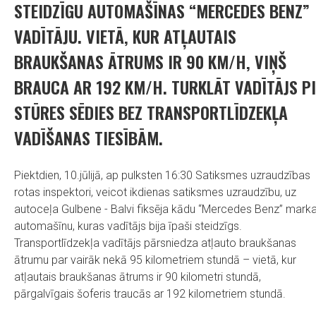
STEIDZĪGU AUTOMAŠĪNAS “MERCEDES BENZ”
VADĪTĀJU. VIETĀ, KUR ATĻAUTAIS
BRAUKŠANAS ĀTRUMS IR 90 KM/H, VIŅŠ
BRAUCA AR 192 KM/H. TURKLĀT VADĪTĀJS PI
STŪRES SĒDIES BEZ TRANSPORTLĪDZEKĻA
VADĪŠANAS TIESĪBĀM.
Piektdien, 10.jūlijā, ap pulksten 16:30 Satiksmes uzraudzības
rotas inspektori, veicot ikdienas satiksmes uzraudzību, uz
autoceļa Gulbene - Balvi fiksēja kādu “Mercedes Benz” mark
automašīnu, kuras vadītājs bija īpaši steidzīgs.
Transportlīdzekļa vadītājs pārsniedza atļauto braukšanas
ātrumu par vairāk nekā 95 kilometriem stundā – vietā, kur
atļautais braukšanas ātrums ir 90 kilometri stundā,
pārgalvīgais šoferis traucās ar 192 kilometriem stundā.