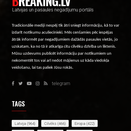
BREAKING.LV
Latvijas un pasaules negadījumu portāls
Tradicionālie mediji nespēj tik ātri sniegt informāciju, kā to var
izdarīt notikumu aculiecinieki. Mēs cenšamies pēc iespējas
ātrāk informēt par negadījumiem dažādās pasaules vietās, jo
uzskatam, ka no tā ir atkarīga citu cilvēku dzīvība un liktenis.
Mūsu uzdevums publicēt informāciju par notikumiem un
nekomentēt tos vai arī nedot mājienus uz kāda viedokļa
veidošanu, lai tas paliek Jūsu rokās.
telegram
TAGS
Latvija
(964)
Cilvēks
(466)
Eiropa
(422)