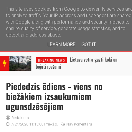
This site uses cookies from Google to deliver its services an
telegram
to analyze traffic. Your IP address and user-agent are shared
with Google along with performance and security metrics to
ensure quality of service, generate usage statistics, and to
detect and address abuse.
LEARN MORE
GOT IT
BRE
AKIN
Lietuvā vētrā gāzti koki un
BREAKING NEWS
G
bojāti īpašumi
NEW
S
Piededzis ēdiens - viens no
biežākiem izsaukumiem
ugunsdzēsējiem
Redaktors
7/24/2020 11:15:00 Priekšp.
Nav Komentāru