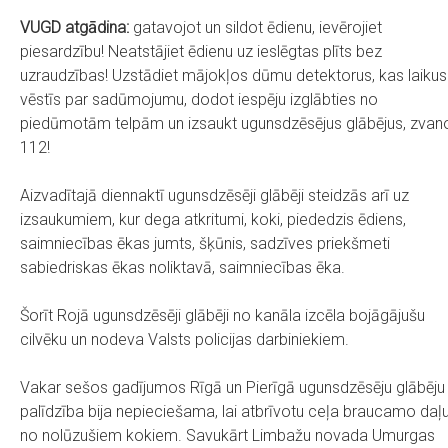
VUGD atgādina:
gatavojot un sildot ēdienu, ievērojiet
piesardzību! Neatstājiet ēdienu uz ieslēgtas plīts bez
uzraudzības! Uzstādiet mājokļos dūmu detektorus, kas laikus
vēstīs par sadūmojumu, dodot iespēju izglābties no
piedūmotām telpām un izsaukt ugunsdzēsējus glābējus, zvan
112!
Aizvadītajā diennaktī ugunsdzēsēji glābēji steidzās arī uz
izsaukumiem, kur dega atkritumi, koki, piededzis ēdiens,
saimniecības ēkas jumts, šķūnis, sadzīves priekšmeti
sabiedriskas ēkas noliktavā, saimniecības ēka.
Šorīt Rojā ugunsdzēsēji glābēji no kanāla izcēla bojāgājušu
cilvēku un nodeva Valsts policijas darbiniekiem.
Vakar sešos gadījumos Rīgā un Pierīgā ugunsdzēsēju glābēju
palīdzība bija nepieciešama, lai atbrīvotu ceļa braucamo daļ
no nolūzušiem kokiem. Savukārt Limbažu novada Umurgas