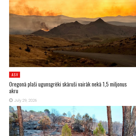
ASV
Oregonā plaši ugunsgrēki skāruši vairāk nekā 1,5 miljonus
akru
July 29, 2026