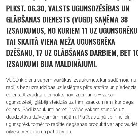
PLKST. 06.30, VALSTS UGUNSDZĒSĪBAS UN
GLĀBŠANAS DIENESTS (VUGD) SAŅĒMA 38
IZSAUKUMUS, NO KURIEM 11 UZ UGUNSGRĒKU
TAI SKAITĀ VIENA MEŽA UGUNSGRĒKA
DZĒŠANU, 17 UZ GLĀBŠANAS DARBIEM, BET 1
IZSAUKUMI BIJA MALDINĀJUMI.
VUGD ik dienu saņem vairākus izsaukumus, kur sadūmojumu
radījis bez uzraudzības uz ieslēgtas plīts atstāts un piededzis
ēdiens. Aizvadītā diennakts nav izņēmums – vakar
ugunsdzēsēji glābēji steidzās uz trim izsaukumiem, kur dega
ēdiens. Šādi izsaukumi nereti ir vēlās vakara stundās uz
daudzstāvu dzīvojamām mājām. Platības ziņā tie ir nelieli
ugunsgrēki, tomēr to radītie degšanas produkti var apdraudēt
cilvēku veselību un pat dzīvību.