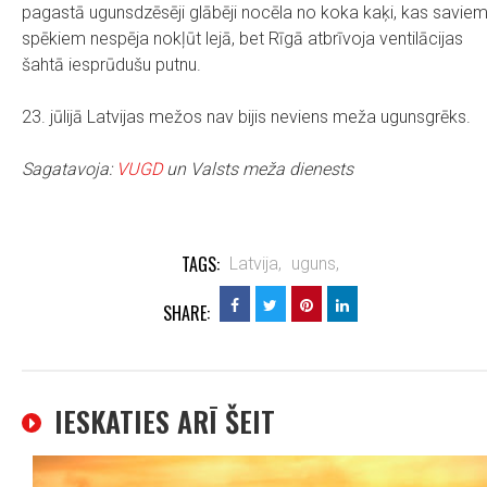
pagastā ugunsdzēsēji glābēji nocēla no koka kaķi, kas savie
spēkiem nespēja nokļūt lejā, bet Rīgā atbrīvoja ventilācijas
šahtā iesprūdušu putnu.
23. jūlijā Latvijas mežos nav bijis neviens meža ugunsgrēks.
Sagatavoja:
VUGD
un Valsts meža dienests
TAGS:
Latvija,
uguns,
SHARE:
IESKATIES ARĪ ŠEIT