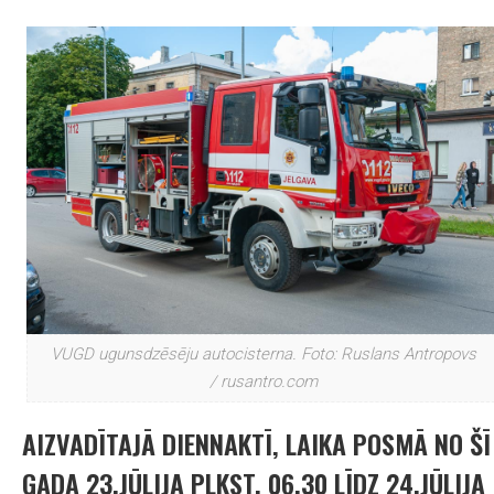
VUGD ugunsdzēsēju autocisterna. Foto: Ruslans Antropovs
/ rusantro.com
AIZVADĪTAJĀ DIENNAKTĪ, LAIKA POSMĀ NO ŠĪ
GADA 23.JŪLIJA PLKST. 06.30 LĪDZ 24.JŪLIJA