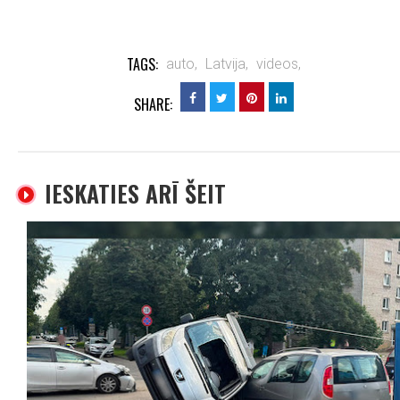
TAGS:
auto,
Latvija,
videos,
SHARE:
IESKATIES ARĪ ŠEIT