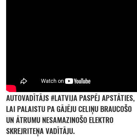
AUTOVADĪTĀJS #LATVIJA PASPĒJ APSTĀTIES,
LAI PALAISTU PA GĀJĒJU CELIŅU BRAUCOŠO
UN ĀTRUMU NESAMAZINOŠO ELEKTRO
SKREJRITEŅA VADĪTĀJU.