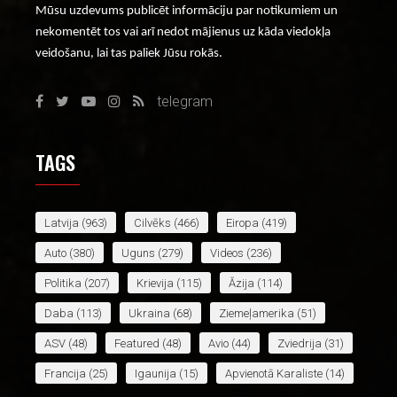
Mūsu uzdevums publicēt informāciju par notikumiem un
nekomentēt tos vai arī nedot mājienus uz kāda viedokļa
veidošanu, lai tas paliek Jūsu rokās.
telegram
TAGS
Latvija
(963)
Cilvēks
(466)
Eiropa
(419)
Auto
(380)
Uguns
(279)
Videos
(236)
Politika
(207)
Krievija
(115)
Āzija
(114)
Daba
(113)
Ukraina
(68)
Ziemeļamerika
(51)
ASV
(48)
Featured
(48)
Avio
(44)
Zviedrija
(31)
Francija
(25)
Igaunija
(15)
Apvienotā Karaliste
(14)