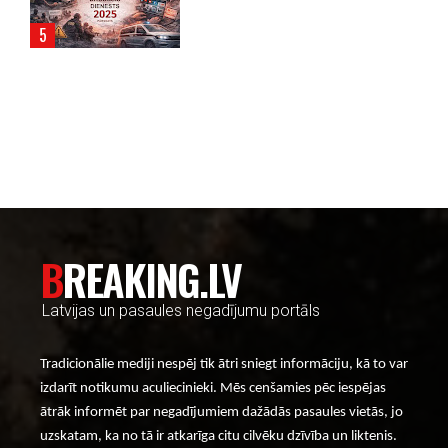
----- Account: breaking.lv -----
BREAKING.LV
Latvijas un pasaules negadījumu portāls
Tradicionālie mediji nespēj tik ātri sniegt informāciju, kā to var
izdarīt notikumu aculiecinieki. Mēs cenšamies pēc iespējas
ātrāk informēt par negadījumiem dažādās pasaules vietās, jo
uzskatam, ka no tā ir atkarīga citu cilvēku dzīvība un liktenis.