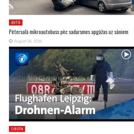
AUTO
Pētersalā mikroautobuss pēc sadursmes apgāžas uz sāniem
August 06, 2026
EIROPA