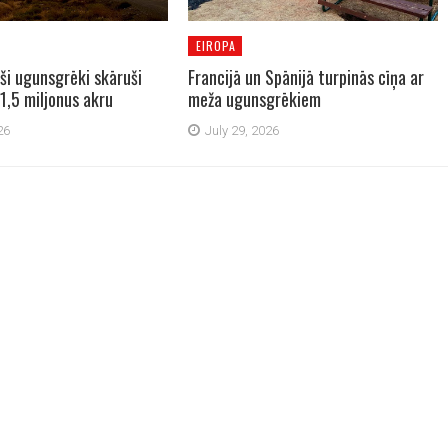
EIROPA
ši ugunsgrēki skāruši
Francijā un Spānijā turpinās cīņa ar
1,5 miljonus akru
meža ugunsgrēkiem
26
July 29, 2026