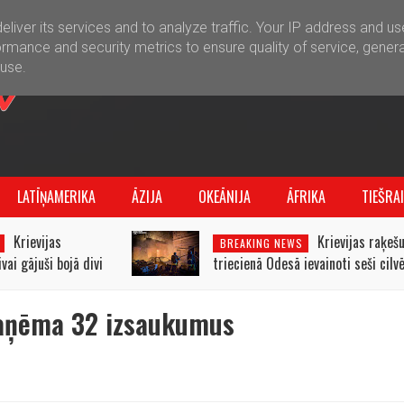
liver its services and to analyze traffic. Your IP address and u
rmance and security metrics to ensure quality of service, gener
buse.
LATĪŅAMERIKA
ĀZIJA
OKEĀNIJA
ĀFRIKA
TIEŠRA
Krievijas
Krievijas raķeš
BREAKING NEWS
ai gājuši bojā divi
triecienā Odesā ievainoti seši cilvē
saņēma 32 izsaukumus