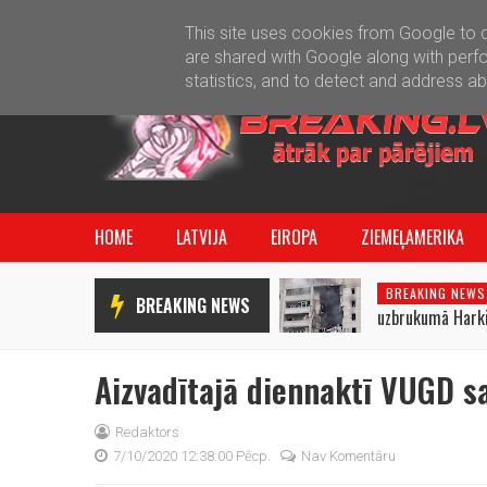
This site uses cookies from Google to de
are shared with Google along with perfo
statistics, and to detect and address a
HOME
LATVIJA
EIROPA
ZIEMEĻAMERIKA
BREAKING NEWS
BREAKING NEWS
uzbrukumā Harkiv
cilvēki
Aizvadītajā diennaktī VUGD 
Redaktors
7/10/2020 12:38:00 Pēcp.
Nav Komentāru