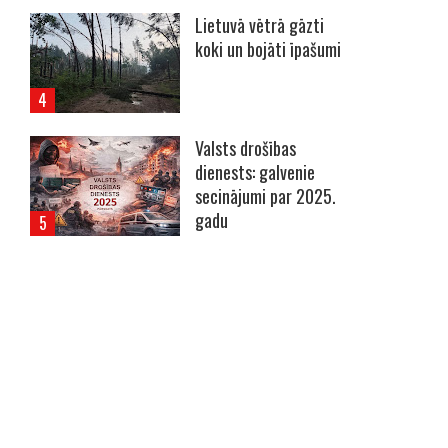
Lietuvā vētrā gāzti
koki un bojāti īpašumi
Valsts drošības
dienests: galvenie
secinājumi par 2025.
gadu
----- Account: breaking.lv -----