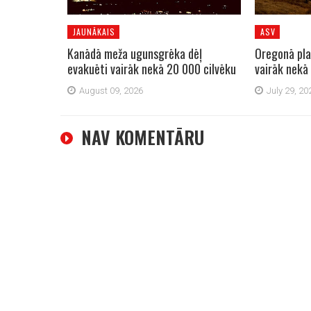
JAUNĀKAIS
ASV
Kanādā meža ugunsgrēka dēļ
Oregonā pla
evakuēti vairāk nekā 20 000 cilvēku
vairāk nekā 
August 09, 2026
July 29, 20
NAV KOMENTĀRU