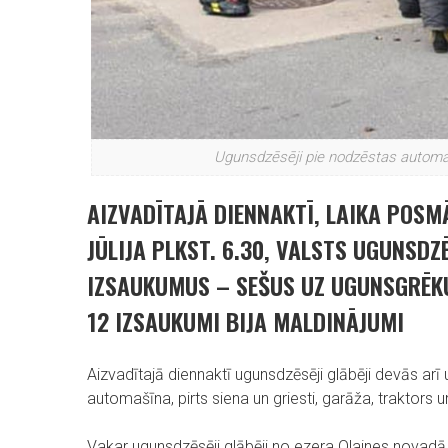
Ugunsdzēsēji pie nodzēstas automaš
AIZVADĪTAJĀ DIENNAKTĪ, LAIKA POSMĀ 
JŪLIJA PLKST. 6.30, VALSTS UGUNSD
IZSAUKUMUS – SEŠUS UZ UGUNSGRĒKU
12 IZSAUKUMI BIJA MALDINĀJUMI
Aizvadītajā diennaktī ugunsdzēsēji glābēji devās arī
automašīna, pirts siena un griesti, garāža, traktors
Vakar ugunsdzēsēji glābēji no ezera Olaines novadā 