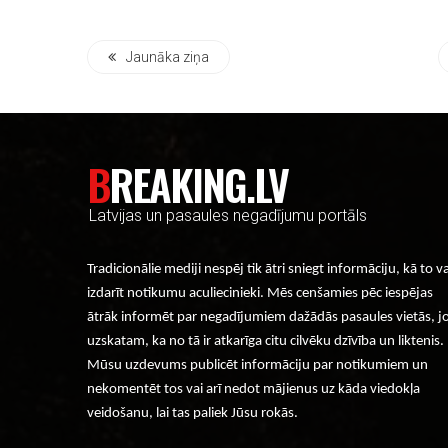
Jaunāka ziņa
BREAKING.LV
Latvijas un pasaules negadījumu portāls
Tradicionālie mediji nespēj tik ātri sniegt informāciju, kā to v
izdarīt notikumu aculiecinieki. Mēs cenšamies pēc iespējas
ātrāk informēt par negadījumiem dažādās pasaules vietās, j
uzskatam, ka no tā ir atkarīga citu cilvēku dzīvība un liktenis.
Mūsu uzdevums publicēt informāciju par notikumiem un
nekomentēt tos vai arī nedot mājienus uz kāda viedokļa
veidošanu, lai tas paliek Jūsu rokās.