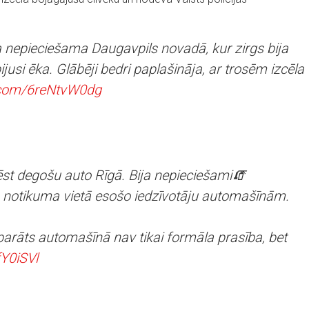
a nepieciešama Daugavpils novadā, kur zirgs bija
ijusi ēka. Glābēji bedri paplašināja, ar trosēm izcēla
r.com/6reNtvW0dg
st degošu auto Rīgā. Bija nepieciešami🧯
 notikuma vietā esošo iedzīvotāju automašīnām.
arāts automašīnā nav tikai formāla prasība, bet
fY0iSVl