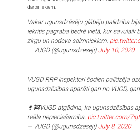
darbiniekiem.
Vakar ugunsdzēsēju glābēju palīdzība bij
iekritis pagraba bedrē vietā, kur savulaik b
zirgu un nodeva saimniekiem.
pic.twitte
— VUGD (@ugunsdzeseji)
July 10, 2020
VUGD RRP inspektori šodien palīdzēja dzē
ugunsdzēsības aparāti gan no VUGD, gan
👨‍🚒VUGD atgādina, ka ugunsdzēsības ap
reāla nepieciešamība.
pic.twitter.com/7ig
— VUGD (@ugunsdzeseji)
July 8, 2020