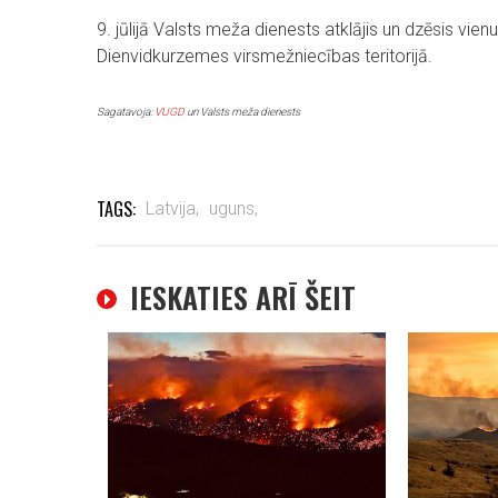
9. jūlijā Valsts meža dienests atklājis un dzēsis vie
Dienvidkurzemes virsmežniecības teritorijā.
Sagatavoja:
VUGD
un Valsts meža dienests
TAGS:
Latvija,
uguns,
IESKATIES ARĪ ŠEIT