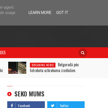
telegram
ser-agent
ate usage
LEARN MORE
GOT IT
IDES
u
Belgorodā pēc
BREAKING NEWS
ki
lidrobotu uzbrukuma izcēlušies
ugunsgrēki
SEKO MUMS