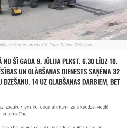
īnas Viestura prospektā. Foto: Tatjana Ņečajeva
NO ŠĪ GADA 9. JŪLIJA PLKST. 6.30 LĪDZ 10.
ZĒSĪBAS UN GLĀBŠANAS DIENESTS SAŅĒMA 32
 DZĒŠANU, 14 UZ GLĀBŠANAS DARBIEM, BET
 uz izsaukumiem, kur dega atkritumi, zaru kaudze, vieglā
 un automašīna.
izcēla bojāgājušu cilvēku un nodeva Valsts policijas