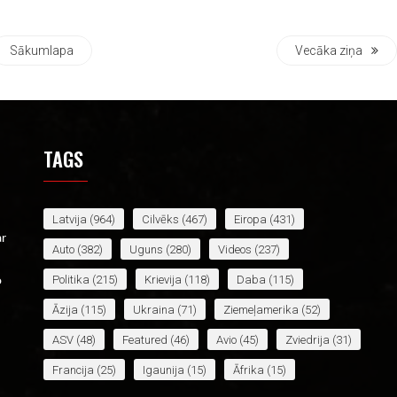
Sākumlapa
Vecāka ziņa
TAGS
Latvija
(964)
Cilvēks
(467)
Eiropa
(431)
ar
Auto
(382)
Uguns
(280)
Videos
(237)
Politika
(215)
Krievija
(118)
Daba
(115)
o
Āzija
(115)
Ukraina
(71)
Ziemeļamerika
(52)
ASV
(48)
Featured
(46)
Avio
(45)
Zviedrija
(31)
Francija
(25)
Igaunija
(15)
Āfrika
(15)