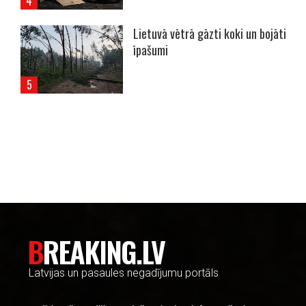
Lietuvā vētrā gāzti koki un bojāti
īpašumi
----- Account: breaking.lv -----
BREAKING.LV
Latvijas un pasaules negadījumu portāls