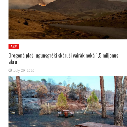
ASV
Oregonā plaši ugunsgrēki skāruši vairāk nekā 1,5 miljonus
akru
July 29, 2026