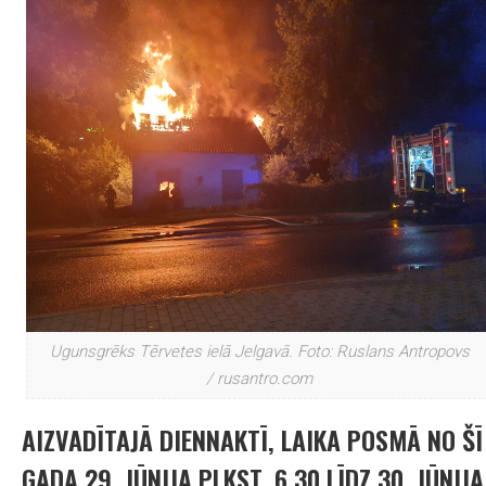
Ugunsgrēks Tērvetes ielā Jelgavā. Foto: Ruslans Antropovs
/ rusantro.com
AIZVADĪTAJĀ DIENNAKTĪ, LAIKA POSMĀ NO ŠĪ
GADA 29. JŪNIJA PLKST. 6.30 LĪDZ 30. JŪNIJA