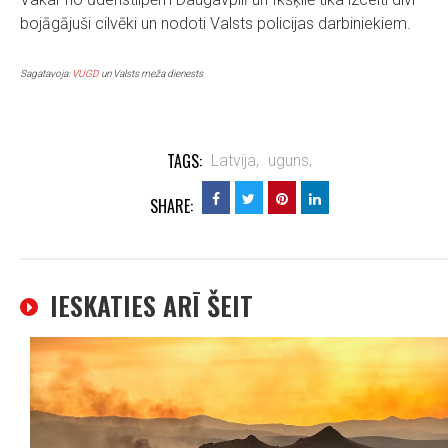
bojāgājuši cilvēki un nodoti Valsts policijas darbiniekiem.
Sagatavoja:
VUGD
un Valsts meža dienests
TAGS:
Latvija,
uguns,
SHARE:
IESKATIES ARĪ ŠEIT