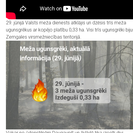
29. jūnijā Valsts meža dienests atklājis un dzēsis trīs meža
ugunsgrēkus ar kopējo platību 0,33 ha. Visi trīs ugunsgrēki biju
Zemgales virsmežniecības teritorijā.
Vakar no ūdenstilpēm Daugavpilī un Ikšķilē tika izcelti divi