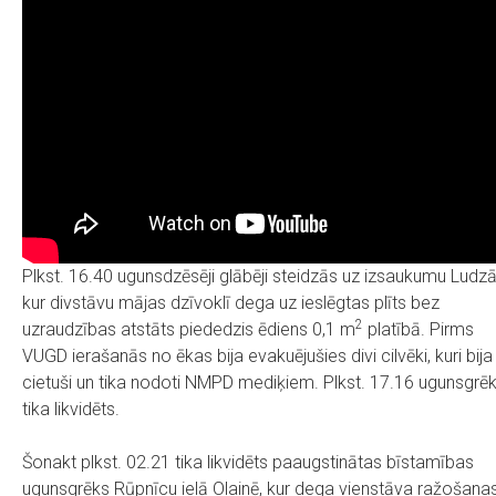
Plkst. 16.40 ugunsdzēsēji glābēji steidzās uz izsaukumu Ludzā
kur divstāvu mājas dzīvoklī dega uz ieslēgtas plīts bez
2
uzraudzības atstāts piededzis ēdiens 0,1 m
platībā. Pirms
VUGD ierašanās no ēkas bija evakuējušies divi cilvēki, kuri bija
cietuši un tika nodoti NMPD mediķiem. Plkst. 17.16 ugunsgrē
tika likvidēts.
Šonakt plkst. 02.21 tika likvidēts paaugstinātas bīstamības
ugunsgrēks Rūpnīcu ielā Olainē, kur dega vienstāva ražošana