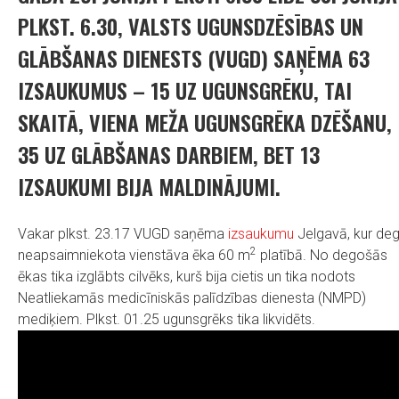
PLKST. 6.30, VALSTS UGUNSDZĒSĪBAS UN
GLĀBŠANAS DIENESTS (VUGD) SAŅĒMA 63
IZSAUKUMUS – 15 UZ UGUNSGRĒKU, TAI
SKAITĀ, VIENA MEŽA UGUNSGRĒKA DZĒŠANU,
35 UZ GLĀBŠANAS DARBIEM, BET 13
IZSAUKUMI BIJA MALDINĀJUMI.
Vakar plkst. 23.17 VUGD saņēma
izsaukumu
Jelgavā, kur de
2
neapsaimniekota vienstāva ēka 60 m
platībā. No degošās
ēkas tika izglābts cilvēks, kurš bija cietis un tika nodots
Neatliekamās medicīniskās palīdzības dienesta (NMPD)
mediķiem. Plkst. 01.25 ugunsgrēks tika likvidēts.