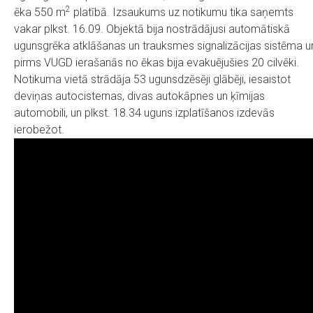
2
ēka 550 m
platībā. Izsaukums uz notikumu tika saņemts
vakar plkst. 16.09. Objektā bija nostrādājusi automātiskā
ugunsgrēka atklāšanas un trauksmes signalizācijas sistēma u
pirms VUGD ierašanās no ēkas bija evakuējušies 20 cilvēki.
Notikuma vietā strādāja 53 ugunsdzēsēji glābēji, iesaistot
deviņas autocisternas, divas autokāpnes un ķīmijas
automobili, un plkst. 18.34 uguns izplatīšanos izdevās
ierobežot.