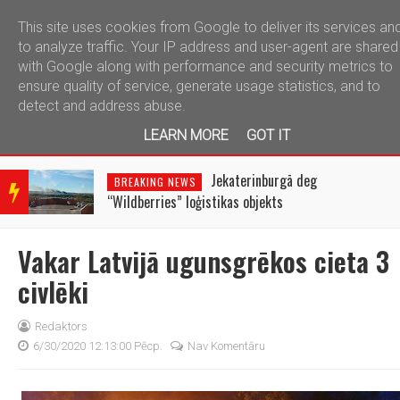
This site uses cookies from Google to deliver its services an
telegram
to analyze traffic. Your IP address and user-agent are shared
with Google along with performance and security metrics to
ensure quality of service, generate usage statistics, and to
detect and address abuse.
LEARN MORE
GOT IT
BRE
AKIN
Jekaterinburgā deg
BREAKING NEWS
G
“Wildberries” loģistikas objekts
NEW
S
Vakar Latvijā ugunsgrēkos cieta 3
civlēki
Redaktors
6/30/2020 12:13:00 Pēcp.
Nav Komentāru