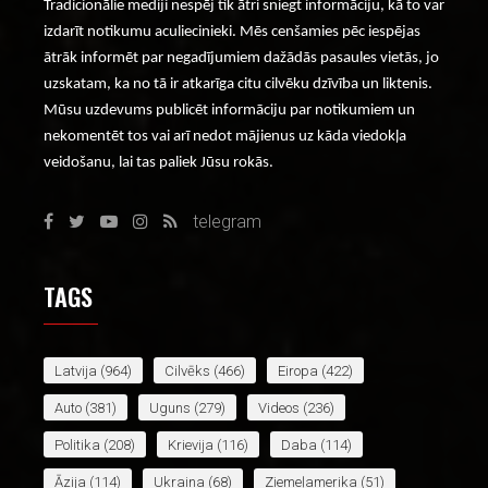
Tradicionālie mediji nespēj tik ātri sniegt informāciju, kā to var
izdarīt notikumu aculiecinieki. Mēs cenšamies pēc iespējas
ātrāk informēt par negadījumiem dažādās pasaules vietās, jo
uzskatam, ka no tā ir atkarīga citu cilvēku dzīvība un liktenis.
Mūsu uzdevums publicēt informāciju par notikumiem un
nekomentēt tos vai arī nedot mājienus uz kāda viedokļa
veidošanu, lai tas paliek Jūsu rokās.
telegram
TAGS
Latvija
(964)
Cilvēks
(466)
Eiropa
(422)
Auto
(381)
Uguns
(279)
Videos
(236)
Politika
(208)
Krievija
(116)
Daba
(114)
Āzija
(114)
Ukraina
(68)
Ziemeļamerika
(51)