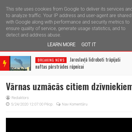
This site uses cookies from Google to deliver its services an
telegram
to analyze traffic. Your IP address and user-agent are shared
with Google along with performance and security metrics to
ensure quality of service, generate usage statistics, and to
detect and address abuse.
LEARN MORE
GOT IT
BRE
AKIN
Jaroslavļā lidroboti trāpījuši
BREAKING NEWS
G
naftas pārstrādes rūpnīcai
NEW
S
Vārnas uzmācās citiem dzīvniekie
Redaktors
5/24/2020 12:07:00 Pēcp.
Nav Komentāru