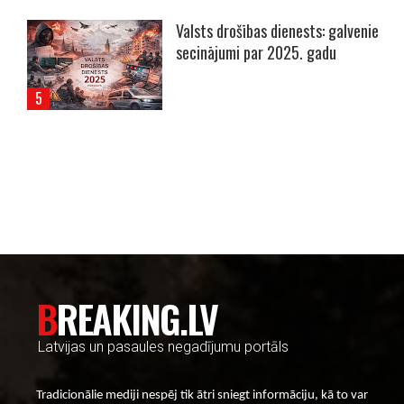
Valsts drošības dienests: galvenie
secinājumi par 2025. gadu
----- Account: breaking.lv -----
BREAKING.LV
Latvijas un pasaules negadījumu portāls
Tradicionālie mediji nespēj tik ātri sniegt informāciju, kā to var