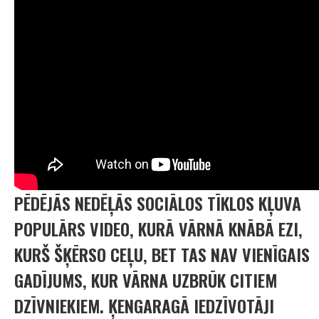
PĒDĒJĀS NEDĒĻĀS SOCIĀLOS TĪKLOS KĻUVA
POPULĀRS VIDEO, KURĀ VĀRNĀ KNĀBĀ EZI,
KURŠ ŠĶĒRSO CEĻU, BET TAS NAV VIENĪGAIS
GADĪJUMS, KUR VĀRNA UZBRŪK CITIEM
DZĪVNIEKIEM. ĶENGARAGĀ IEDZĪVOTĀJI