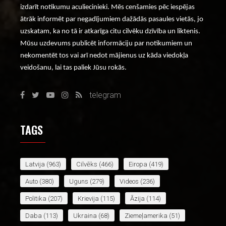
izdarīt notikumu aculiecinieki. Mēs cenšamies pēc iespējas
ātrāk informēt par negadījumiem dažādās pasaules vietās, jo
uzskatam, ka no tā ir atkarīga citu cilvēku dzīvība un liktenis.
Mūsu uzdevums publicēt informāciju par notikumiem un
nekomentēt tos vai arī nedot mājienus uz kāda viedokļa
veidošanu, lai tas paliek Jūsu rokās.
telegram
TAGS
Latvija
(963)
Cilvēks
(466)
Eiropa
(419)
Auto
(380)
Uguns
(279)
Videos
(236)
Politika
(207)
Krievija
(115)
Āzija
(114)
Daba
(113)
Ukraina
(68)
Ziemeļamerika
(51)