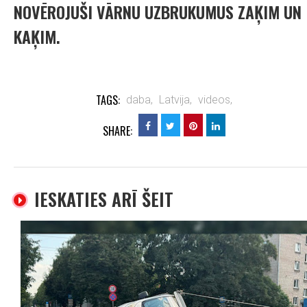
NOVĒROJUŠI VĀRNU UZBRUKUMUS ZAĶIM UN
KAĶIM.
TAGS:
daba,
Latvija,
videos,
SHARE:
IESKATIES ARĪ ŠEIT