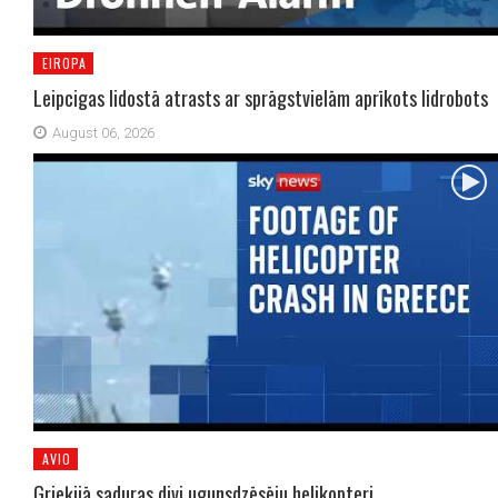
EIROPA
Leipcigas lidostā atrasts ar sprāgstvielām aprīkots lidrobots
August 06, 2026
AVIO
Grieķijā saduras divi ugunsdzēsēju helikopteri