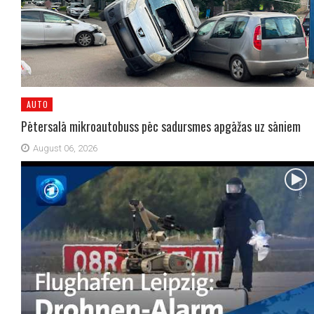
AUTO
Pētersalā mikroautobuss pēc sadursmes apgāžas uz sāniem
August 06, 2026