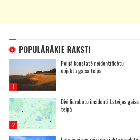
POPULĀRĀKIE RAKSTI
Polijā konstatē neidentificētu
objektu gaisa telpā
Divi lidrobotu incidenti Latvijas gaisa
telpā
Latvijā pirmo reizi notriekts ārvalstu