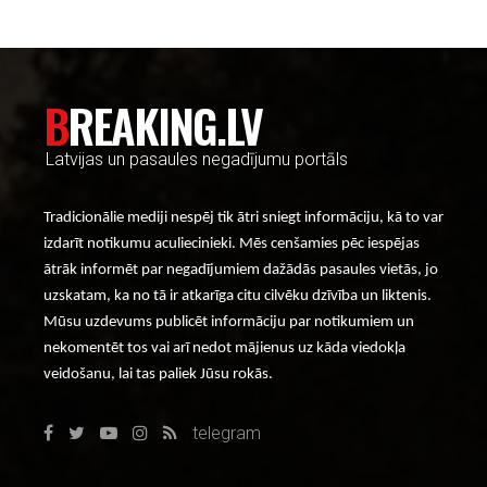
BREAKING.LV
Latvijas un pasaules negadījumu portāls
Tradicionālie mediji nespēj tik ātri sniegt informāciju, kā to var
izdarīt notikumu aculiecinieki. Mēs cenšamies pēc iespējas
ātrāk informēt par negadījumiem dažādās pasaules vietās, jo
uzskatam, ka no tā ir atkarīga citu cilvēku dzīvība un liktenis.
Mūsu uzdevums publicēt informāciju par notikumiem un
nekomentēt tos vai arī nedot mājienus uz kāda viedokļa
veidošanu, lai tas paliek Jūsu rokās.
telegram