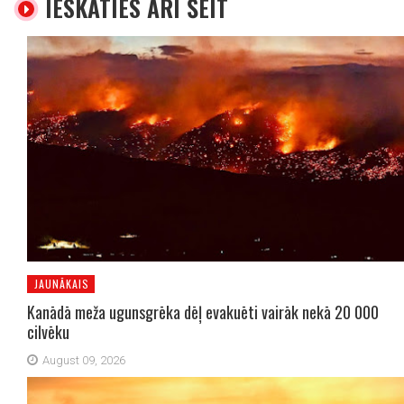
IESKATIES ARĪ ŠEIT
JAUNĀKAIS
Kanādā meža ugunsgrēka dēļ evakuēti vairāk nekā 20 000
cilvēku
August 09, 2026