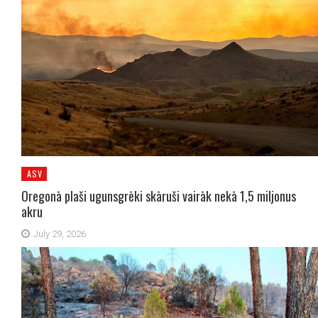
ASV
Oregonā plaši ugunsgrēki skāruši vairāk nekā 1,5 miljonus
akru
July 29, 2026