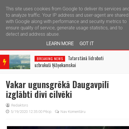
This site uses cookies from Google to deliver its services an
telegram
to analyze traffic. Your IP address and user-agent are shared
with Google along with performance and security metrics to
ensure quality of service, generate usage statistics, and to
detect and address abuse.
LEARN MORE
GOT IT
BRE
AKIN
Tatarstānā lidroboti
BREAKING NEWS
G
uzbrukuši Ņižņekamskai
NEW
S
Vakar ugunsgrēkā Daugavpilī
izglābti divi cilvēki
Redaktors
5/19/2020 12:35:00 Pēcp.
Nav Komentāru