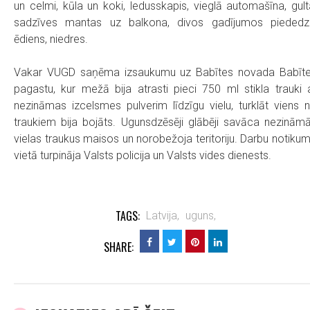
un celmi, kūla un koki, ledusskapis, vieglā automašīna, gult
sadzīves mantas uz balkona, divos gadījumos piededz
ēdiens, niedres.
Vakar VUGD saņēma izsaukumu uz Babītes novada Babīt
pagastu, kur mežā bija atrasti pieci 750 ml stikla trauki 
nezināmas izcelsmes pulverim līdzīgu vielu, turklāt viens 
traukiem bija bojāts. Ugunsdzēsēji glābēji savāca nezinām
vielas traukus maisos un norobežoja teritoriju. Darbu notiku
vietā turpināja Valsts policija un Valsts vides dienests.
TAGS:
Latvija,
uguns,
SHARE: