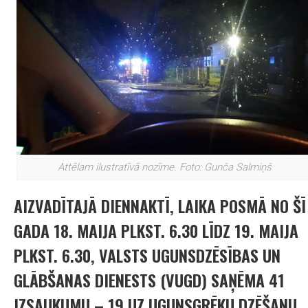
Attēlam ilustratīvā nozīme. Foto: Gunča Salmiņš
AIZVADĪTAJĀ DIENNAKTĪ, LAIKA POSMĀ NO ŠĪ
GADA 18. MAIJA PLKST. 6.30 LĪDZ 19. MAIJA
PLKST. 6.30, VALSTS UGUNSDZĒSĪBAS UN
GLĀBŠANAS DIENESTS (VUGD) SAŅĒMA 41
IZSAUKUMU – 19 UZ UGUNSGRĒKU DZĒŠANU,