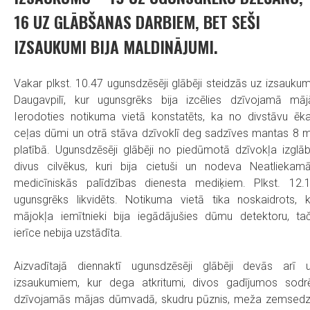
16 UZ GLĀBŠANAS DARBIEM, BET SEŠI
IZSAUKUMI BIJA MALDINĀJUMI.
Vakar plkst. 10.47 ugunsdzēsēji glābēji steidzās uz izsauku
Daugavpilī, kur ugunsgrēks bija izcēlies dzīvojamā māj
Ierodoties notikuma vietā konstatēts, ka no divstāvu ēk
ceļas dūmi un otrā stāva dzīvoklī deg sadzīves mantas 8 
platībā. Ugunsdzēsēji glābēji no piedūmotā dzīvokļa izglā
divus cilvēkus, kuri bija cietuši un nodeva Neatliekam
medicīniskās palīdzības dienesta mediķiem. Plkst. 12.
ugunsgrēks likvidēts. Notikuma vietā tika noskaidrots, 
mājokļa iemītnieki bija iegādājušies dūmu detektoru, ta
ierīce nebija uzstādīta.
Aizvadītajā diennaktī ugunsdzēsēji glābēji devās arī 
izsaukumiem, kur dega atkritumi, divos gadījumos sodrē
dzīvojamās mājas dūmvadā, skudru pūznis, meža zemsed