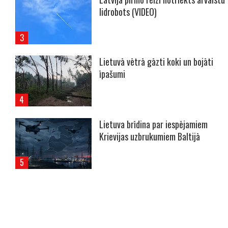
lidrobots (VIDEO)
Lietuvā vētrā gāzti koki un bojāti
īpašumi
Lietuva brīdina par iespējamiem
Krievijas uzbrukumiem Baltijā
----- Account: breaking.lv -----