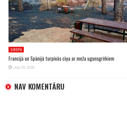
EIROPA
Francijā un Spānijā turpinās cīņa ar meža ugunsgrēkiem
July 29, 2026
NAV KOMENTĀRU