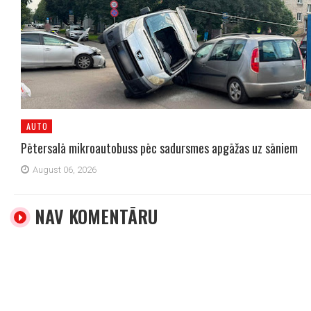
AUTO
Pētersalā mikroautobuss pēc sadursmes apgāžas uz sāniem
August 06, 2026
NAV KOMENTĀRU