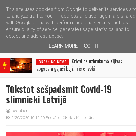
This site uses cookies from Google to deliver its services an
telegram
to analyze traffic. Your IP address and user-agent are shared
with Google along with performance and security metrics to
ensure quality of service, generate usage statistics, and to
detect and address abuse.
LEARN MORE
GOT IT
BRE
AKIN
Krievijas uzbrukumā Kijivas
BREAKING NEWS
G
apgabalā gājuši bojā trīs cilvēki
NEW
S
Tūkstot sešpadsmit Covid-19
slimnieki Latvijā
Redaktors
5/20/2020 10:19:00 Priekšp.
Nav Komentāru