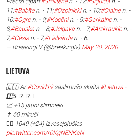
Precīzi cipari:
#Smiltene
n. - 12;
#Sigulda
n. -
11;
#Babīte
n. - 11;
#Ozolnieki
n. - 10;
#Olaine
n. -
10;
#Ogre
n. - 9;
#Kocēni
n. - 9;
#Garkalne
n. -
8;
#Bauska
n. - 8;
#Jelgava
n. - 7;
#Aizkraukle
n. -
7;
#Cēsis
n. - 7;
#Lielvārde
n. - 6.
— BreakingLV (@breakinglv)
May 20, 2020
LIETUVĀ
🇱🇹 Ar
#Covid19
saslimušo skaits
#Lietuva
-
1️⃣5⃣7⃣7⃣
📈 +15 jauni slimnieki
✝️ 60 miruši
👨‍⚕️ 1049 (+24) izveseļojušies
pic.twitter.com/r0KgNENKaN