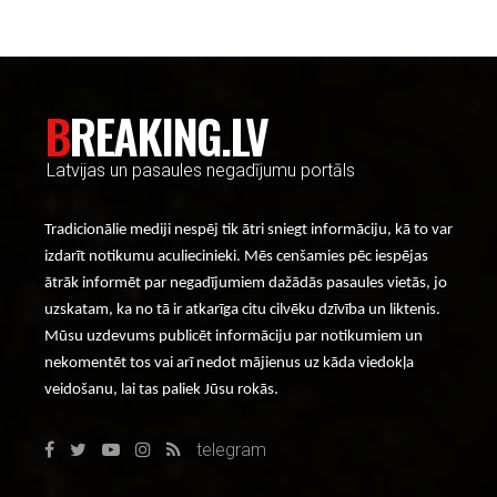
BREAKING.LV
Latvijas un pasaules negadījumu portāls
Tradicionālie mediji nespēj tik ātri sniegt informāciju, kā to var
izdarīt notikumu aculiecinieki. Mēs cenšamies pēc iespējas
ātrāk informēt par negadījumiem dažādās pasaules vietās, jo
uzskatam, ka no tā ir atkarīga citu cilvēku dzīvība un liktenis.
Mūsu uzdevums publicēt informāciju par notikumiem un
nekomentēt tos vai arī nedot mājienus uz kāda viedokļa
veidošanu, lai tas paliek Jūsu rokās.
telegram