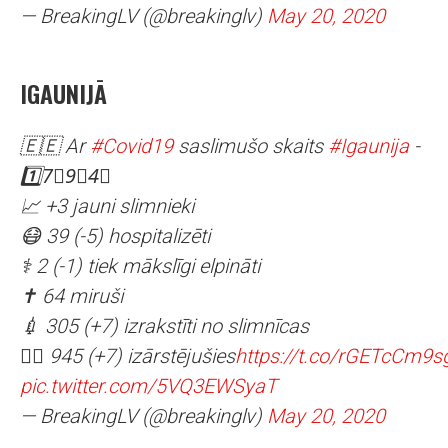
— BreakingLV (@breakinglv)
May 20, 2020
IGAUNIJĀ
🇪🇪 Ar
#Covid19
saslimušo skaits
#Igaunija
-
1️⃣7⃣9⃣4⃣
📈 +3 jauni slimnieki
😷 39 (-5) hospitalizēti
⚕️ 2 (-1) tiek mākslīgi elpināti
✝️ 64 miruši
💉 305 (+7) izrakstīti no slimnīcas
👨‍⚕️ 945 (+7) izārstējušies
https://t.co/rGETcCm9s
pic.twitter.com/5VQ3EWSyaT
— BreakingLV (@breakinglv)
May 20, 2020