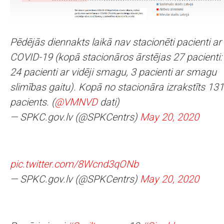
Pēdējās diennakts laikā nav stacionēti pacienti ar
COVID-19 (kopā stacionāros ārstējas 27 pacienti:
24 pacienti ar vidēji smagu, 3 pacienti ar smagu
slimības gaitu). Kopā no stacionāra izrakstīts 131
pacients. (
@VMNVD
dati)
— SPKC.gov.lv (@SPKCentrs)
May 20, 2020
pic.twitter.com/8Wcnd3qONb
— SPKC.gov.lv (@SPKCentrs)
May 20, 2020