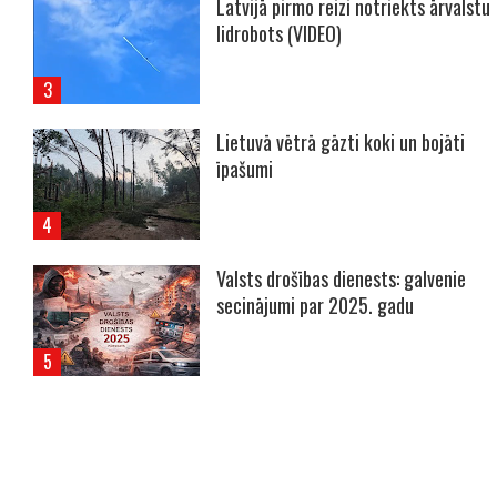
Latvijā pirmo reizi notriekts ārvalstu
lidrobots (VIDEO)
Lietuvā vētrā gāzti koki un bojāti
īpašumi
Valsts drošības dienests: galvenie
secinājumi par 2025. gadu
----- Account: breaking.lv -----