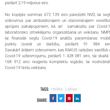
piešķirt 2,19 miljonus eiro.
No kopējās summas 672 139 eiro paredzēti NVD, lai seg
izdevumus par ambulatorajiem un stacionārajiem veselīb
aprūpes pakalpojumiem, kā arī samaksātu par Covid-
laboratorisko izmeklējumu organizēšanai un veikšanu. NMP
lai finansiāli segtu Covid-19 analīžu paņemšanas mobi
punktu izveidi un darbību, piešķirti 91 984 eir
Savukārt ārējiem izdevumiem, kas RAKUS radušies saistībā 
Covid-19 uzliesmojumu, piešķirti 1 428 081 eiro, tai skaitā
168 912 eiro reaģentu komplektu iegādei, lai nodrošinā
Covid-19 testu veikšanu.
TAGS:
cilvēks,
Latvija,
SHARE: