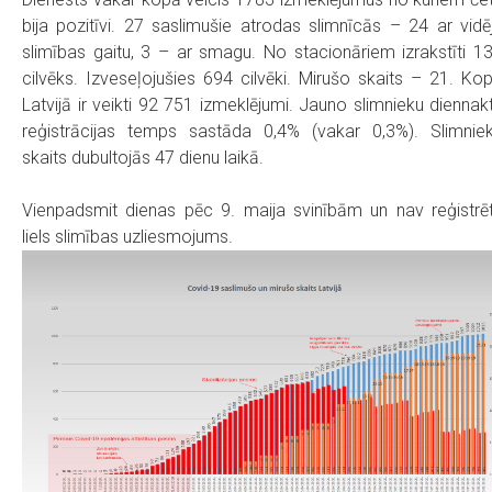
bija pozitīvi. 27 saslimušie atrodas slimnīcās – 24 ar vidē
slimības gaitu, 3 – ar smagu. No stacionāriem izrakstīti 1
cilvēks. Izveseļojušies 694 cilvēki. Mirušo skaits – 21. Ko
Latvijā ir veikti 92 751 izmeklējumi. Jauno slimnieku diennak
reģistrācijas temps sastāda 0,4% (vakar 0,3%). Slimnie
skaits dubultojās 47 dienu laikā.
Vienpadsmit dienas pēc 9. maija svinībām un nav reģistrē
liels slimības uzliesmojums.