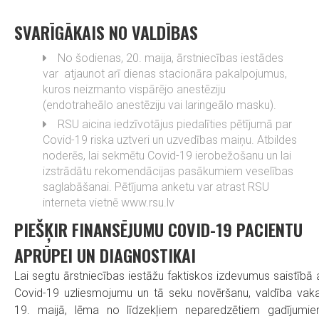
SVARĪGĀKAIS NO VALDĪBAS
No šodienas, 20. maija, ārstniecības iestādes
var atjaunot arī dienas stacionāra pakalpojumus,
kuros neizmanto vispārējo anestēziju
(endotraheālo anestēziju vai laringeālo masku).
RSU aicina iedzīvotājus piedalīties pētījumā par
Covid-19 riska uztveri un uzvedības maiņu. Atbildes
noderēs, lai sekmētu Covid-19 ierobežošanu un lai
izstrādātu rekomendācijas pasākumiem veselības
saglabāšanai. Pētījuma anketu var atrast RSU
interneta vietnē www.rsu.lv
PIEŠĶIR FINANSĒJUMU COVID-19 PACIENTU
APRŪPEI UN DIAGNOSTIKAI
Lai segtu ārstniecības iestāžu faktiskos izdevumus saistībā 
Covid-19 uzliesmojumu un tā seku novēršanu, valdība vaka
19. maijā, lēma no līdzekļiem neparedzētiem gadījumi