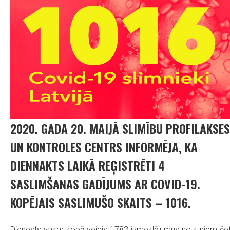
2020. GADA 20. MAIJĀ SLIMĪBU PROFILAKSES
UN KONTROLES CENTRS INFORMĒJA, KA
DIENNAKTS LAIKĀ REĢISTRĒTI 4
SASLIMŠANAS GADĪJUMS AR COVID-19.
KOPĒJAIS SASLIMUŠO SKAITS – 1016.
Dienests vakar kopā veicis 1783 izmeklējumus no kuriem čet