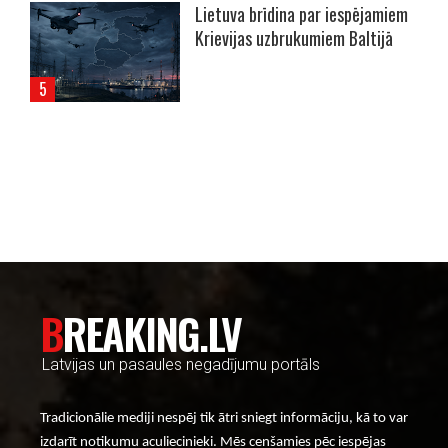
Lietuva brīdina par iespējamiem
Krievijas uzbrukumiem Baltijā
----- Account: breaking.lv -----
BREAKING.LV
Latvijas un pasaules negadījumu portāls
Tradicionālie mediji nespēj tik ātri sniegt informāciju, kā to var
izdarīt notikumu aculiecinieki. Mēs cenšamies pēc iespējas