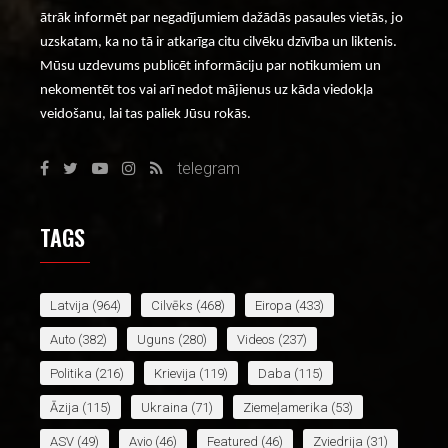
ātrāk informēt par negadījumiem dažādās pasaules vietās, jo
uzskatam, ka no tā ir atkarīga citu cilvēku dzīvība un liktenis.
Mūsu uzdevums publicēt informāciju par notikumiem un
nekomentēt tos vai arī nedot mājienus uz kāda viedokļa
veidošanu, lai tas paliek Jūsu rokās.
telegram
TAGS
Latvija
(964)
Cilvēks
(468)
Eiropa
(433)
Auto
(382)
Uguns
(280)
Videos
(237)
Politika
(216)
Krievija
(119)
Daba
(115)
Āzija
(115)
Ukraina
(71)
Ziemeļamerika
(53)
ASV
(49)
Avio
(46)
Featured
(46)
Zviedrija
(31)