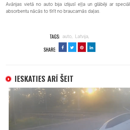
Avārijas vietā no auto bija izlijusī eļļa un glābēji ar speciā
absorbentu nācās to tīrīt no braucamās daļas.
TAGS:
auto,
Latvija,
SHARE:
IESKATIES ARĪ ŠEIT