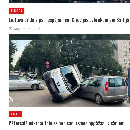
EIROPA
Lietuva brīdina par iespējamiem Krievijas uzbrukumiem Baltijā
August 06, 2026
AUTO
Pētersalā mikroautobuss pēc sadursmes apgāžas uz sāniem