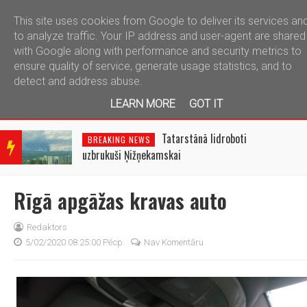
This site uses cookies from Google to deliver its services an
telegram
to analyze traffic. Your IP address and user-agent are shared
with Google along with performance and security metrics to
ensure quality of service, generate usage statistics, and to
detect and address abuse.
LEARN MORE
GOT IT
BRE
AKIN
Tatarstānā lidroboti
BREAKING NEWS
G
uzbrukuši Ņižņekamskai
NEW
S
Rīgā apgāžas kravas auto
Redaktors
5/02/2020 08:25:00 Pēcp.
Nav Komentāru