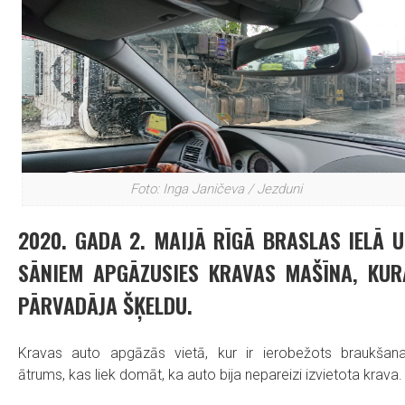
Foto: Inga Janičeva / Jezduni
2020. GADA 2. MAIJĀ RĪGĀ BRASLAS IELĀ U
SĀNIEM APGĀZUSIES KRAVAS MAŠĪNA, KUR
PĀRVADĀJA ŠĶELDU.
Kravas auto apgāzās vietā, kur ir ierobežots braukšan
ātrums, kas liek domāt, ka auto bija nepareizi izvietota krava.