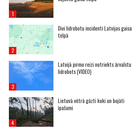
Divi lidrobotu incidenti Latvijas gaisa
telpā
Latvijā pirmo reizi notriekts ārvalstu
lidrobots (VIDEO)
Lietuvā vētrā gāzti koki un bojāti
īpašumi