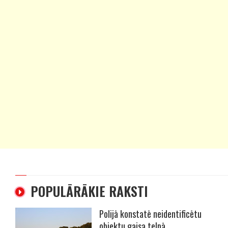
POPULĀRĀKIE RAKSTI
Polijā konstatē neidentificētu
objektu gaisa telpā