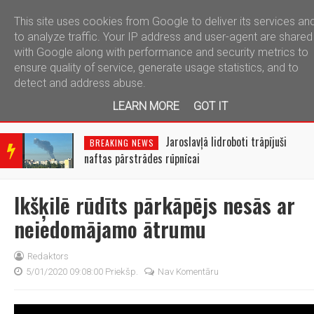
This site uses cookies from Google to deliver its services an
telegram
to analyze traffic. Your IP address and user-agent are shared
with Google along with performance and security metrics to
ensure quality of service, generate usage statistics, and to
detect and address abuse.
LEARN MORE
GOT IT
BRE
AKIN
Jaroslavļā lidroboti trāpījuši
BREAKING NEWS
G
naftas pārstrādes rūpnīcai
NEW
S
Ikšķilē rūdīts pārkāpējs nesās ar
neiedomājamo ātrumu
Redaktors
5/01/2020 09:08:00 Priekšp.
Nav Komentāru