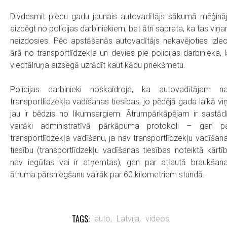
Divdesmit piecu gadu jaunais autovadītājs sākumā mēģinā
aizbēgt no policijas darbiniekiem, bet ātri saprata, ka tas viņ
neizdosies. Pēc apstāšanās autovadītājs nekavējoties izle
ārā no transportlīdzekļa un devies pie policijas darbinieka, l
viedtālruņa aizsegā uzrādīt kaut kādu priekšmetu.
Policijas darbinieki noskaidroja, ka autovadītājam n
transportlīdzekļa vadīšanas tiesības, jo pēdējā gada laikā vi
jau ir bēdzis no likumsargiem. Ātrumpārkāpējam ir sastādī
vairāki administratīvā pārkāpuma protokoli – gan p
transportlīdzekļa vadīšanu, ja nav transportlīdzekļu vadīšan
tiesību (transportlīdzekļu vadīšanas tiesības noteiktā kārtī
nav iegūtas vai ir atņemtas), gan par atļautā braukšan
ātruma pārsniegšanu vairāk par 60 kilometriem stundā.
TAGS:
auto,
Latvija,
videos,