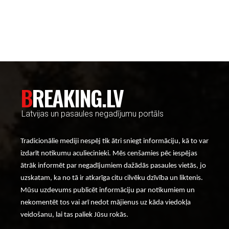
----- Account: breaking.lv -----
BREAKING.LV
Latvijas un pasaules negadījumu portāls
Tradicionālie mediji nespēj tik ātri sniegt informāciju, kā to var
izdarīt notikumu aculiecinieki. Mēs cenšamies pēc iespējas
ātrāk informēt par negadījumiem dažādās pasaules vietās, jo
uzskatam, ka no tā ir atkarīga citu cilvēku dzīvība un liktenis.
Mūsu uzdevums publicēt informāciju par notikumiem un
nekomentēt tos vai arī nedot mājienus uz kāda viedokļa
veidošanu, lai tas paliek Jūsu rokās.