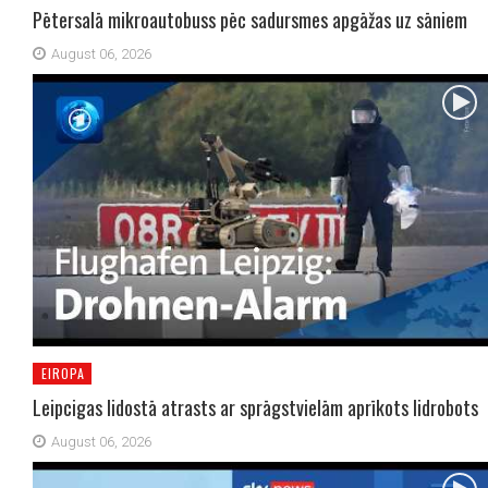
Pētersalā mikroautobuss pēc sadursmes apgāžas uz sāniem
August 06, 2026
EIROPA
Leipcigas lidostā atrasts ar sprāgstvielām aprīkots lidrobots
August 06, 2026