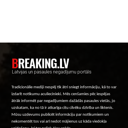
----- Account: breaking.lv -----
BREAKING.LV
Latvijas un pasaules negadījumu portāls
Tradicionālie mediji nespēj tik ātri sniegt informāciju, kā to var
izdarīt notikumu aculiecinieki. Mēs cenšamies pēc iespējas
ātrāk informēt par negadījumiem dažādās pasaules vietās, jo
uzskatam, ka no tā ir atkarīga citu cilvēku dzīvība un liktenis.
Mūsu uzdevums publicēt informāciju par notikumiem un
nekomentēt tos vai arī nedot mājienus uz kāda viedokļa