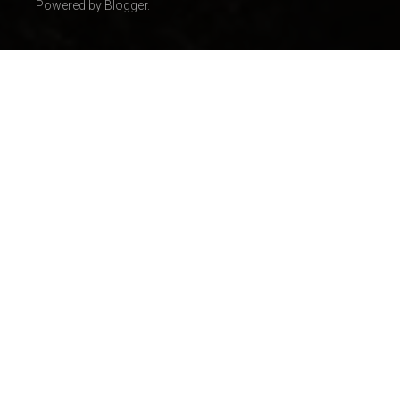
Powered by Blogger.
Venecuēla
(11)
Vācija
(11)
Latīņamerika
(10)
Afganistāna
(9)
Dienvidamerika
(9)
Norvēģija
(9)
Polija
(9)
Itālija
(8)
Ķīna
(8)
Japāna
(7)
Turcija
(6)
Honkonga
(5)
Indija
(5)
Izraēla
(5)
Nīderlande
(5)
Okeānija
(5)
Sīrija
(5)
AAE
(4)
Dienvidkoreja
(4)
Somija
(4)
Armēnija
(3)
Austrālija
(3)
Beļģija
(3)
Brazīlija
(3)
Dānija
(3)
Grieķija
(3)
Gruzija
(3)
Irāka
(3)
Kazahstāna
(3)
Pakistāna
(3)
Ziemeļkoreja
(3)
Albānija
(2)
Austrija
(2)
Azerbaidžāna
(2)
Bangladeša
(2)
Gvatemala
(2)
Horvātija
(2)
Jaunzēlande
(2)
Jemena
(2)
Kirgizstāna
(2)
Mali
(2)
Maroka
(2)
Moldova
(2)
Portugāle
(2)
Saudu Arābija
(2)