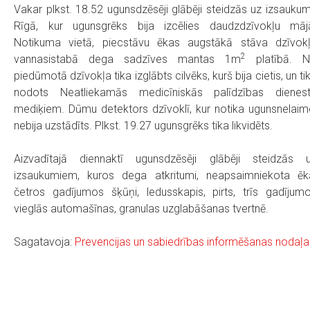
Vakar plkst. 18.52 ugunsdzēsēji glābēji steidzās uz izsauku
Rīgā, kur ugunsgrēks bija izcēlies daudzdzīvokļu māj
Notikuma vietā, piecstāvu ēkas augstākā stāva dzīvok
2
vannasistabā dega sadzīves mantas 1m
platībā. 
piedūmotā dzīvokļa tika izglābts cilvēks, kurš bija cietis, un ti
nodots Neatliekamās medicīniskās palīdzības dienes
mediķiem. Dūmu detektors dzīvoklī, kur notika ugunsnelaim
nebija uzstādīts. Plkst. 19.27 ugunsgrēks tika likvidēts.
Aizvadītajā diennaktī ugunsdzēsēji glābēji steidzās 
izsaukumiem, kuros dega atkritumi, neapsaimniekota ēk
četros gadījumos šķūņi, ledusskapis, pirts, trīs gadījum
vieglās automašīnas, granulas uzglabāšanas tvertnē.
Sagatavoja:
Prevencijas un sabiedrības informēšanas nodaļa