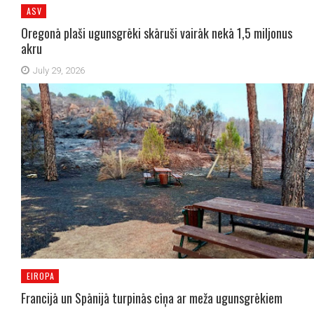
ASV
Oregonā plaši ugunsgrēki skāruši vairāk nekā 1,5 miljonus
akru
July 29, 2026
EIROPA
Francijā un Spānijā turpinās cīņa ar meža ugunsgrēkiem