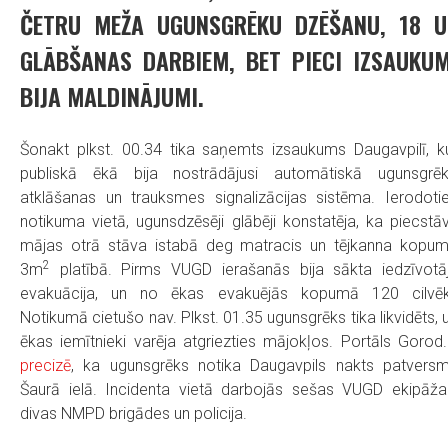
ČETRU MEŽA UGUNSGRĒKU DZĒŠANU, 18 U
GLĀBŠANAS DARBIEM, BET PIECI IZSAUKUM
BIJA MALDINĀJUMI.
Šonakt plkst. 00.34 tika saņemts izsaukums Daugavpilī, k
publiskā ēkā bija nostrādājusi automātiskā ugunsgrē
atklāšanas un trauksmes signalizācijas sistēma. Ierodoti
notikuma vietā, ugunsdzēsēji glābēji konstatēja, ka piecstā
mājas otrā stāva istabā deg matracis un tējkanna kopu
2
3m
platībā. Pirms VUGD ierašanās bija sākta iedzīvotā
evakuācija, un no ēkas evakuējās kopumā 120 cilvēk
Notikumā cietušo nav. Plkst. 01.35 ugunsgrēks tika likvidēts, 
ēkas iemītnieki varēja atgriezties mājokļos. Portāls Gorod.
precizē
, ka ugunsgrēks notika Daugavpils nakts patvers
Šaurā ielā. Incidenta vietā darbojās sešas VUGD ekipāža
divas NMPD brigādes un policija.