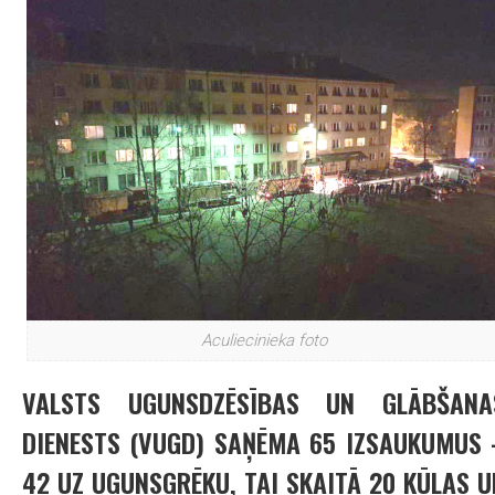
Aculiecinieka foto
VALSTS UGUNSDZĒSĪBAS UN GLĀBŠANA
DIENESTS (VUGD) SAŅĒMA 65 IZSAUKUMUS 
42 UZ UGUNSGRĒKU, TAI SKAITĀ 20 KŪLAS U