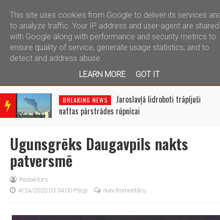
This site uses cookies from Google to deliver its services an
telegram
to analyze traffic. Your IP address and user-agent are shared
with Google along with performance and security metrics to
ensure quality of service, generate usage statistics, and to
detect and address abuse.
LEARN MORE
GOT IT
BRE
AKIN
Jaroslavļā lidroboti trāpījuši
BREAKING NEWS
G
naftas pārstrādes rūpnīcai
NEW
S
Ugunsgrēks Daugavpils nakts
patversmē
Redaktors
4/24/2020 03:34:00 Pēcp.
Nav Komentāru