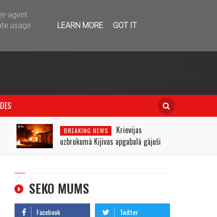
telegram
ser-agent
ate usage
LEARN MORE
GOT IT
IDES
Krievijas
BREAKING NEWS
uzbrukumā Kijivas apgabalā gājuši
bojā trīs cilvēki
SEKO MUMS