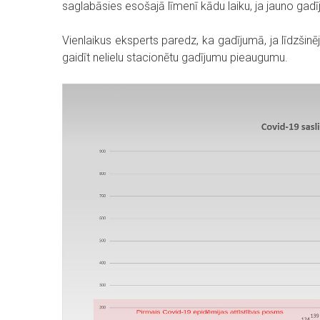
saglabāsies esošajā līmenī kādu laiku, ja jauno gad
Vienlaikus eksperts paredz, ka gadījumā, ja līdzšinē
gaidīt nelielu stacionētu gadījumu pieaugumu.