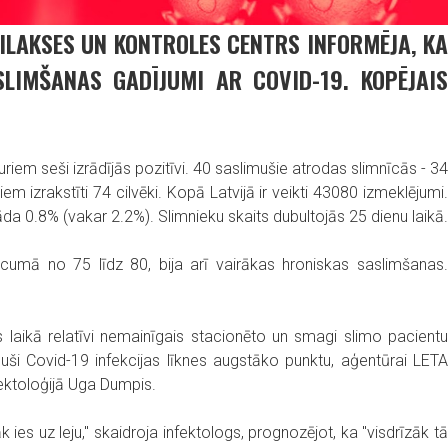
FILAKSES UN KONTROLES CENTRS INFORMĒJA, KA
SLIMŠANAS GADĪJUMI AR COVID-19. KOPĒJAIS
iem seši izrādījās pozitīvi. 40 saslimušie atrodas slimnīcās - 34
em izrakstīti 74 cilvēki. Kopā Latvijā ir veikti 43080 izmeklējumi.
da 0.8% (vakar 2.2%). Slimnieku skaits dubultojās 25 dienu laikā.
ecumā no 75 līdz 80, bija arī vairākas hroniskas saslimšanas.
 laikā relatīvi nemainīgais stacionēto un smagi slimo pacientu
ši Covid-19 infekcijas līknes augstāko punktu, aģentūrai LETA
fektoloģijā Uga Dumpis.
 ies uz leju," skaidroja infektologs, prognozējot, ka "visdrīzāk tā