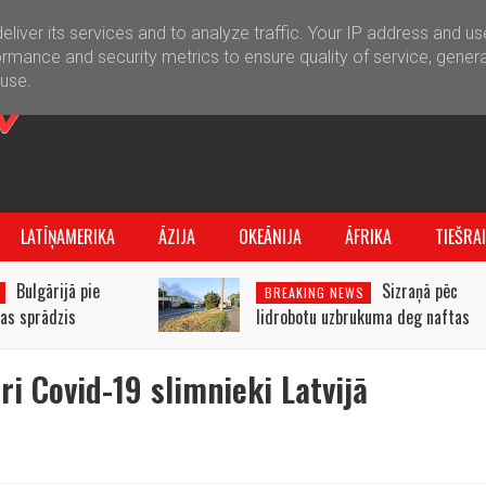
liver its services and to analyze traffic. Your IP address and u
rmance and security metrics to ensure quality of service, gener
buse.
LATĪŅAMERIKA
ĀZIJA
OKEĀNIJA
ĀFRIKA
TIEŠRA
Bulgārijā pie
Sizraņā pēc
BREAKING NEWS
as sprādzis
lidrobotu uzbrukuma deg naftas
ija neapstiprina
pārstrādes rūpnīca
ošanu.
ri Covid-19 slimnieki Latvijā