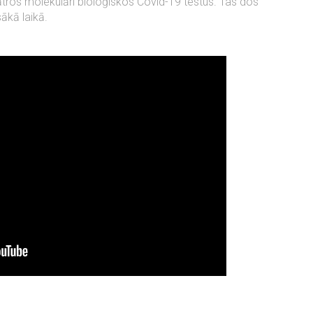
tros molekulāri bioloģiskos Covid-19 testus. Tas dos
ākā laikā.