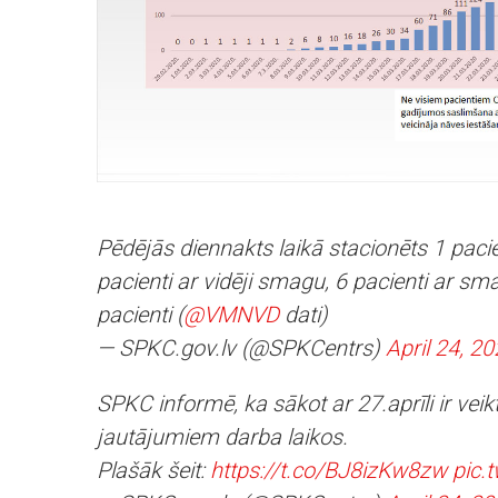
Pēdējās diennakts laikā stacionēts 1 paci
pacienti ar vidēji smagu, 6 pacienti ar sm
pacienti (
@VMNVD
dati)
— SPKC.gov.lv (@SPKCentrs)
April 24, 2
SPKC informē, ka sākot ar 27.aprīli ir ve
jautājumiem darba laikos.
Plašāk šeit:
https://t.co/BJ8izKw8zw
pic.