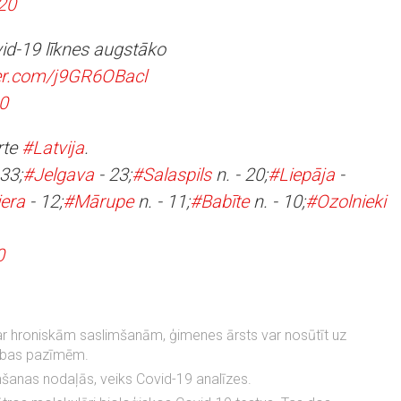
020
vid-19 līknes augstāko
ter.com/j9GR6OBacl
20
rte
#Latvija
.
33;
#Jelgava
- 23;
#Salaspils
n. - 20;
#Liepāja
-
era
- 12;
#Mārupe
n. - 11;
#Babīte
n. - 10;
#Ozolnieki
0
ar hroniskām saslimšanām, ģimenes ārsts var nosūtīt uz
mības pazīmēm.
šanas nodaļās, veiks Covid-19 analīzes.