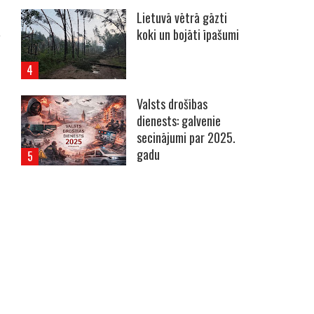
Lietuvā vētrā gāzti
koki un bojāti īpašumi
Valsts drošības
dienests: galvenie
secinājumi par 2025.
gadu
----- Account: breaking.lv -----