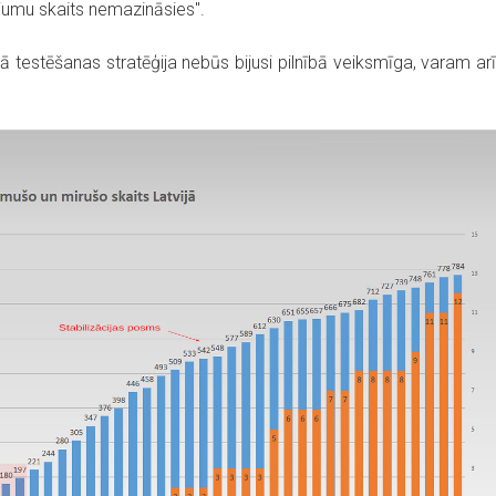
ījumu skaits nemazināsies".
jā testēšanas stratēģija nebūs bijusi pilnībā veiksmīga, varam arī