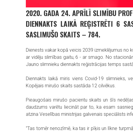
2020. GADA 24. APRĪLĪ SLIMĪBU PRO
DIENNAKTS LAIKĀ REĢISTRĒTI 6 SA
SASLIMUŠO SKAITS – 784.
Dienests vakar kopā veicis 2039 izmeklējumus no kur
ar vidēju slimības gaitu, 6 - ar smago. No stacionāri
Jauno slimnieku diennakts reģistrācijas temps sastā
Diennakts laikā miris viens Covid-19 slimnieks, v
Kopējais mirušo skaits sastāda 12 cilvēkus.
Pieaugošais mirušo pacientu skaits un šīs nedēļas
daudzums varētu liecināt par to, ka esam sasniegu
atzina Veselības ministrijas galvenais speciālists in
"Tas tomēr nenozīmē, ka tas ir pīķis un līkne turpmāk