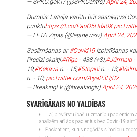
— SPKC.gov.lv (@SPKCentrs)
April 24, 2
Dumpis: Latvija varētu būt sasniegusi Co
punktu
https://t.co/PauO5Hda0X
pic.twit
— LETA Ziņas (@letanewslv)
April 24, 20
Saslimšanas ar
#Covid19
izplatīšanas ka
Precīzi skaitļi:
#Rīga
- 438 (+3);
#Jūrmala
- 
19;
#Ķekava
n. - 15;
#Stopiņi
n. - 13;
#Valmi
n. - 10;
pic.twitter.com/AiyaP3HjB2
— BreakingLV (@breakinglv)
April 24, 202
SVARĪGĀKAIS NO VALDĪBAS
Lai, pievērstu īpašu uzmanību pacientiem 
analīzēm arī šos pacientus bez Covid-19 sli
Pacientiem, kurus nogādās slimnīcu uzņem