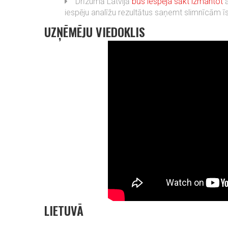
Drīzumā Latvijā
būs iespēja sākt izmantot
ā
iespēju analīžu rezultātus saņemt slimnīcām īs
UZŅĒMĒJU VIEDOKLIS
LIETUVĀ