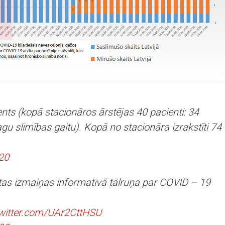
ents (kopā stacionāros ārstējas 40 pacienti: 34
agu slimības gaitu). Kopā no stacionāra izrakstīti 74
020
iktas izmaiņas informatīvā tālruņa par COVID – 19
twitter.com/UAr2CttHSU