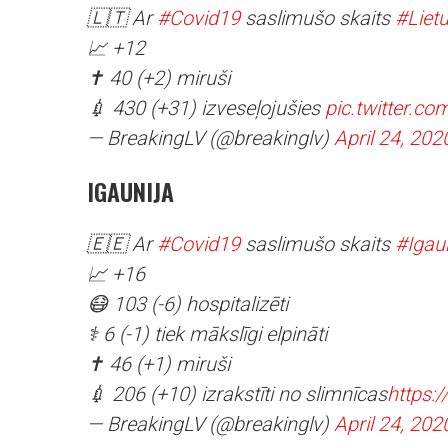
🇱🇹 Ar
#Covid19
saslimušo skaits
#Liet
📈 +12
✝️ 40 (+2) miruši
💉 430 (+31) izveseļojušies
pic.twitter.c
— BreakingLV (@breakinglv)
April 24, 202
IGAUNIJA
🇪🇪 Ar
#Covid19
saslimušo skaits
#Igau
📈 +16
😷 103 (-6) hospitalizēti
⚕️ 6 (-1) tiek mākslīgi elpināti
✝️ 46 (+1) miruši
💉 206 (+10) izrakstīti no slimnīcas
https:
— BreakingLV (@breakinglv)
April 24, 202