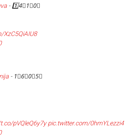
uva
- 1️⃣4⃣1⃣0⃣
om/XzC5QiAIU8
0
nija
- 1⃣6⃣0⃣5⃣
//t.co/pVQleQ6y7y
pic.twitter.com/0hmYLezzi4
0