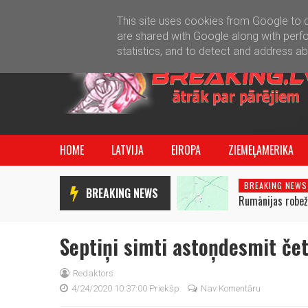
This site uses cookies from Google to de
are shared with Google along with perfo
statistics, and to detect and address a
HOME
LATVIJA
EIROPA
ZIEMEĻAMERIKA
BREAKING NEWS
BREAKING NEWS
Rumānijas robež
lidrobots. Rumān
lidrobota pārlid
Septiņi simti astoņdesmit čet
Redaktors
4/24/2020 10:37:00 Priekšp.
Nav Komentāru