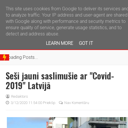
This site uses cookies from Google to deliver its services an
telegram
to analyze traffic. Your IP address and user-agent are shared
with Google along with performance and security metrics to
ensure quality of service, generate usage statistics, and to
detect and address abuse.
BRE
LEARN MORE
GOT IT
AKIN
G
Loading Posts...
NEW
S
Seši jauni saslimušie ar "Covid-
2019" Latvijā
Redaktors
3/12/2020 11:54:00 Priekšp.
Nav Komentāru