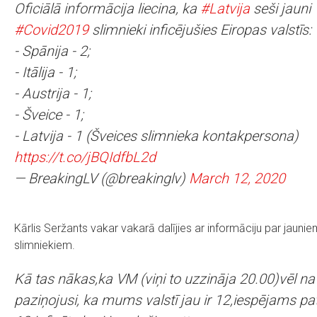
Oficiālā informācija liecina, ka
#Latvija
seši jauni
#Covid2019
slimnieki inficējušies Eiropas valstīs:
- Spānija - 2;
- Itālija - 1;
- Austrija - 1;
- Šveice - 1;
- Latvija - 1 (Šveices slimnieka kontakpersona)
https://t.co/jBQIdfbL2d
— BreakingLV (@breakinglv)
March 12, 2020
Kārlis Seržants vakar vakarā dalījies ar informāciju par jauni
slimniekiem.
Kā tas nākas,ka VM (viņi to uzzināja 20.00)vēl na
paziņojusi, ka mums valstī jau ir 12,iespējams pa