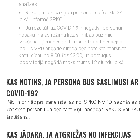
analīzes.
Rezultāti tiek paziņoti personai telefoniski 24 h
laikā. Informē SPKC.
Ja rezultāti uz COVID-19 ir negatīvi, personai
nosaka mājas režīmu līdz slimības pazīmju
izzušanai. Ģimenes ārsts izsniedz darbnespējas
lapu. NMPD brigāde strādā pēc noteikta maršruta
katru dienu no 8:00 līdz 22:00, un paraugus
laboratorijā nogādā maksimums 12 stundu laikā.
KAS NOTIKS, JA PERSONA BŪS SASLIMUSI AR
COVID-19?
Pēc informācijas saņemšanas no SPKC NMPD sazināsies 
konkrēto personu un pēc tam viņu nogādās RAKUS vai BK
ārstēšanai.
KAS JĀDARA, JA ATGRIEŽAS NO INFEKCIJAS