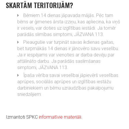
SKARTĀM TERITORIJĀM?
Bērniem 14 dienas jāpavada mājās. Pēc tam
bērns ar ģimenes ārsta izziņu, kas apliecina, ka viņš
ir vesels, var doties uz izglītības iestādi. Ja tomēr
parādās slimības simptomi, JĀZVANA 113.
Pieaugušie var turpināt savas ikdienas gaitas,
bet turpmākās 14 dienas ir jānovēro savu veselību.
Ja ir iespējams var vienoties ar darba devēju par
attālināto darbu. Ja parādās saslimšanas
simptomi, JĀZVANA 113.
Īpaša vērība savai veselībai jāpievērš veselības
aprūpes, sociālās aprūpes un izglītības iestāžu
darbiniekiem un bērnu uzraudzības pakalpojumu
sniedzējiem.
Izmantoti SPKC
informatīvie materiāli
.