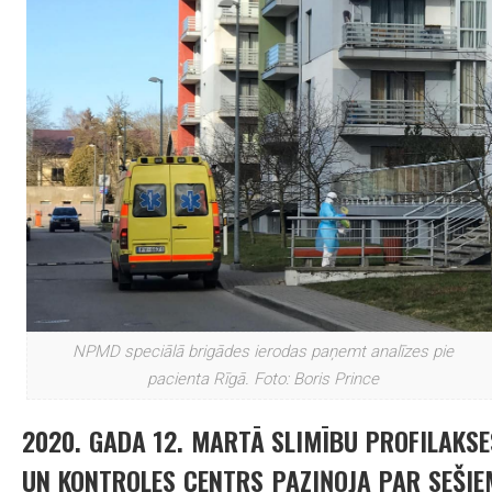
NPMD speciālā brigādes ierodas paņemt analīzes pie
pacienta Rīgā. Foto: Boris Prince
2020. GADA 12. MARTĀ SLIMĪBU PROFILAKSE
UN KONTROLES CENTRS PAZIŅOJA PAR SEŠIE