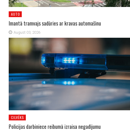
AUTO
Imantā tramvajs sadūries ar kravas automašīnu
August 03, 2026
CILVĒKS
Policijas darbiniece reibumā izraisa negadījumu