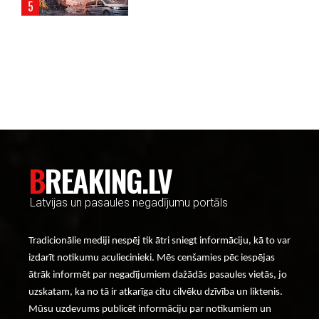
----- Account: breaking.lv -----
BREAKING.LV
Latvijas un pasaules negadījumu portāls
Tradicionālie mediji nespēj tik ātri sniegt informāciju, kā to var
izdarīt notikumu aculiecinieki. Mēs cenšamies pēc iespējas
ātrāk informēt par negadījumiem dažādās pasaules vietās, jo
uzskatam, ka no tā ir atkarīga citu cilvēku dzīvība un liktenis.
Mūsu uzdevums publicēt informāciju par notikumiem un