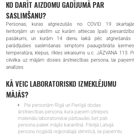
KO DARĪT AIZDOMU GADĪJUMĀ PAR
SASLIMŠANU?
Personas, kuras atgriezušās no COVID 19 skartaj
teritorijām un valstīm uz kurām attiecas īpaši piesardzīb
pasākumi, un kurām 14 dienu laikā pēc atgriešanās 
parādījušies saslimšanas simptomi paaugstināta ķerme
temperatūra, klepus, rīkles iekaisums u.c. JĀZVANA 113. P
cilvēka uz mājām dosies ārstniecības persona, lai paņem
analīzes.
KĀ VEIC LABORATORISKO IZMEKLĒJUMU
MĀJĀS?
Pie personām Rīgā un Pierīgā dodas
ārstniecības persona, kura paņem iztriepes
materiālu laboratoriskai pārbaudei, bet pati
persona paliek mājās karantīnā. Pārējā Latvijā
personu nogādā reģionālajā slimnīcā, lai paņemtu