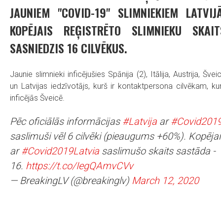
JAUNIEM "COVID-19" SLIMNIEKIEM LATVIJĀ
KOPĒJAIS REĢISTRĒTO SLIMNIEKU SKAIT
SASNIEDZIS 16 CILVĒKUS.
Jaunie slimnieki inficējušies Spānija (2), Itālija, Austrija, Švei
un Latvijas iedzīvotājs, kurš ir kontaktpersona cilvēkam, ku
inficējās Šveicē.
Pēc oficiālās informācijas
#Latvija
ar
#Covid201
saslimuši vēl 6 cilvēki (pieaugums +60%). Kopēja
ar
#Covid2019Latvia
saslimušo skaits sastāda -
16.
https://t.co/IegQAmvCVv
— BreakingLV (@breakinglv)
March 12, 2020