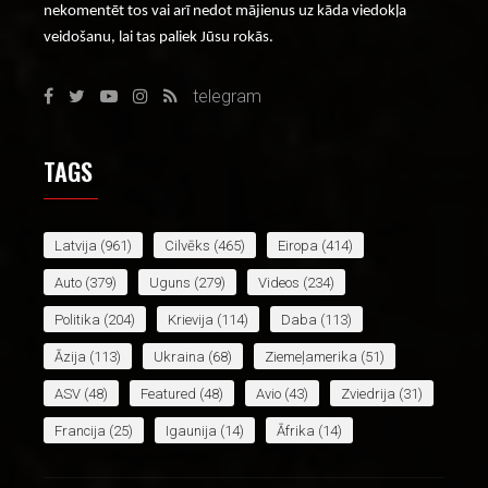
nekomentēt tos vai arī nedot mājienus uz kāda viedokļa
veidošanu, lai tas paliek Jūsu rokās.
telegram
TAGS
Latvija
(961)
Cilvēks
(465)
Eiropa
(414)
Auto
(379)
Uguns
(279)
Videos
(234)
Politika
(204)
Krievija
(114)
Daba
(113)
Āzija
(113)
Ukraina
(68)
Ziemeļamerika
(51)
ASV
(48)
Featured
(48)
Avio
(43)
Zviedrija
(31)
Francija
(25)
Igaunija
(14)
Āfrika
(14)
Apvienotā Karaliste
(13)
Baltkrievija
(12)
Irāna
(12)