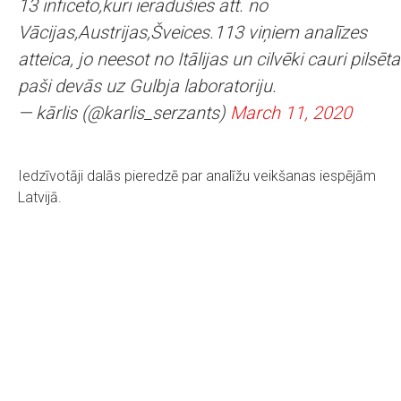
13 inficēto,kuri ieradušies att. no
Vācijas,Austrijas,Šveices.113 viņiem analīzes
atteica, jo neesot no Itālijas un cilvēki cauri pilsēta
paši devās uz Gulbja laboratoriju.
— kārlis (@karlis_serzants)
March 11, 2020
Iedzīvotāji dalās pieredzē par analīžu veikšanas iespējām
Latvijā.