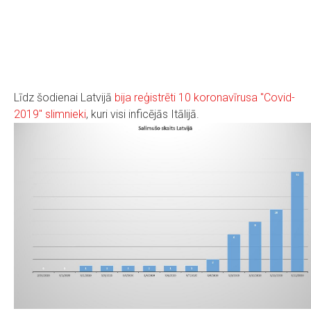
Līdz šodienai Latvijā
bija reģistrēti 10 koronavīrusa "Covid-
2019" slimnieki
, kuri visi inficējās Itālijā.