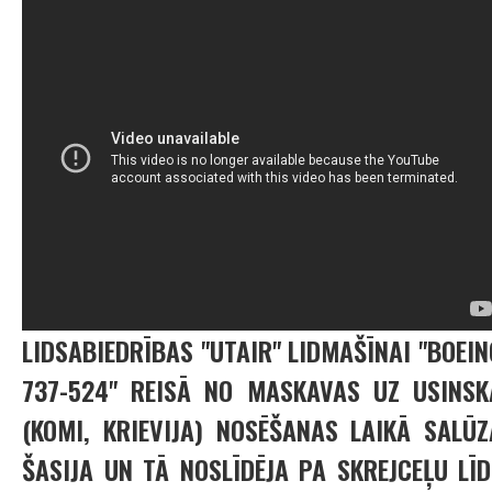
LIDSABIEDRĪBAS "UTAIR" LIDMAŠĪNAI "BOEIN
737-524" REISĀ NO MASKAVAS UZ USINSK
(KOMI, KRIEVIJA) NOSĒŠANAS LAIKĀ SALŪZ
ŠASIJA UN TĀ NOSLĪDĒJA PA SKREJCEĻU LĪD