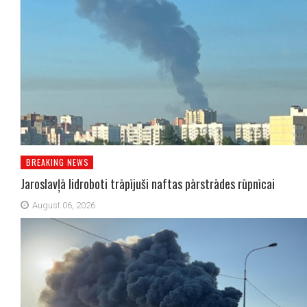
BREAKING NEWS
Jaroslavļā lidroboti trāpījuši naftas pārstrādes rūpnīcai
August 06, 2026