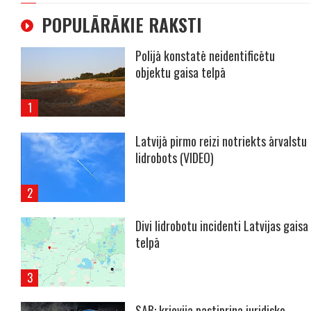
POPULĀRĀKIE RAKSTI
Polijā konstatē neidentificētu
objektu gaisa telpā
Latvijā pirmo reizi notriekts ārvalstu
lidrobots (VIDEO)
Divi lidrobotu incidenti Latvijas gaisa
telpā
SAB: krievija pastiprina juridisko