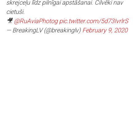
skrejceļu līdz pilnīgai apstāšanai. Cilvēki nav
cietuši.
🎥
@RuAviaPhotog
pic.twitter.com/5d73IvrlrS
— BreakingLV (@breakinglv)
February 9, 2020