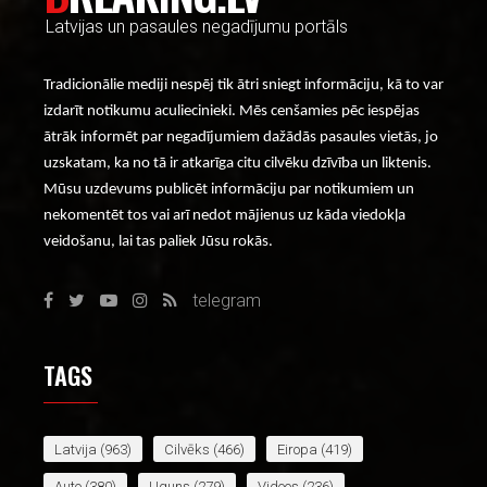
Latvijas un pasaules negadījumu portāls
Tradicionālie mediji nespēj tik ātri sniegt informāciju, kā to var
izdarīt notikumu aculiecinieki. Mēs cenšamies pēc iespējas
ātrāk informēt par negadījumiem dažādās pasaules vietās, jo
uzskatam, ka no tā ir atkarīga citu cilvēku dzīvība un liktenis.
Mūsu uzdevums publicēt informāciju par notikumiem un
nekomentēt tos vai arī nedot mājienus uz kāda viedokļa
veidošanu, lai tas paliek Jūsu rokās.
telegram
TAGS
Latvija
(963)
Cilvēks
(466)
Eiropa
(419)
Auto
(380)
Uguns
(279)
Videos
(236)