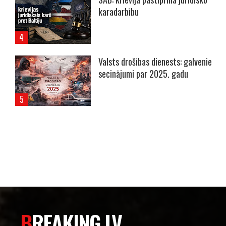
karadarbību
Valsts drošības dienests: galvenie
secinājumi par 2025. gadu
----- Account: breaking.lv -----
BREAKING.LV