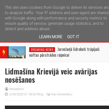
This site uses cookies from Google to deliver its services an
telegram
to analyze traffic. Your IP address and user-agent are shared
with Google along with performance and security metrics to
ensure quality of service, generate usage statistics, and to
detect and address abuse.
LEARN MORE
GOT IT
BRE
AKIN
Jaroslavļā lidroboti trāpījuši
BREAKING NEWS
G
naftas pārstrādes rūpnīcai
NEW
S
Lidmašīna Krievijā veic avārijas
nosēšanos
Redaktors
2/09/2020 01:18:00 Pēcp.
Nav Komentāru