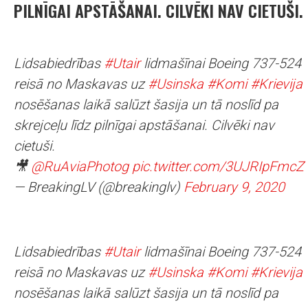
PILNĪGAI APSTĀŠANAI. CILVĒKI NAV CIETUŠI.
Lidsabiedrības
#Utair
lidmašīnai Boeing 737-524
reisā no Maskavas uz
#Usinska
#Komi
#Krievija
nosēšanas laikā salūzt šasija un tā noslīd pa
skrejceļu līdz pilnīgai apstāšanai. Cilvēki nav
cietuši.
🎥
@RuAviaPhotog
pic.twitter.com/3UJRIpFmcZ
— BreakingLV (@breakinglv)
February 9, 2020
Lidsabiedrības
#Utair
lidmašīnai Boeing 737-524
reisā no Maskavas uz
#Usinska
#Komi
#Krievija
nosēšanas laikā salūzt šasija un tā noslīd pa