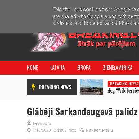
This site uses cookies from Google to de
are shared with Google along with perfo
statistics, and to detect and address a
HOME
LATVIJA
EIROPA
ZIEMEĻAMERIKA
BREAKING NEWS
BREAKING NEWS
deg “Wildberries
Glābēji Sarkandaugavā palīdz
Redaktors
1/15/2020 10:49:00 Pēcp.
Nav Komentāru