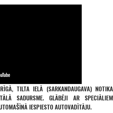
RĪGĀ, TILTA IELĀ (SARKANDAUGAVA) NOTIKA
ĀLĀ SADURSME. GLĀBĒJI AR SPECIĀLIEM
UTOMAŠĪNĀ IESPIESTO AUTOVADĪTĀJU.