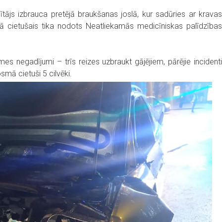
ītājs izbrauca pretējā braukšanas joslā, kur sadūries ar kravas
rijā cietušais tika nodots Neatliekamās medicīniskas palīdzības
mes negadījumi – trīs reizes uzbraukt gājējiem, pārējie incidenti
smā cietuši 5 cilvēki.