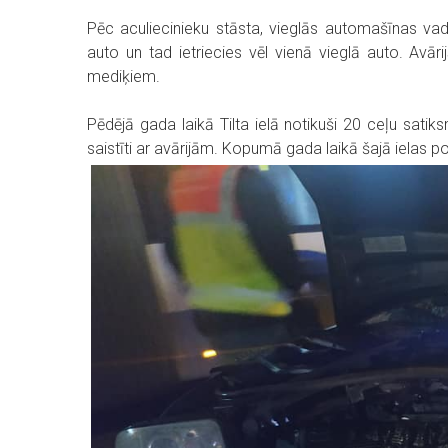
Pēc aculiecinieku stāsta, vieglās automašīnas vad
auto un tad ietriecies vēl vienā vieglā auto. Avā
mediķiem.
Pēdējā gada laikā Tilta ielā notikuši 20 ceļu satiks
saistīti ar avārijām. Kopumā gada laikā šajā ielas po