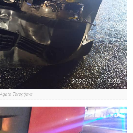
 Agate Tereņtjeva