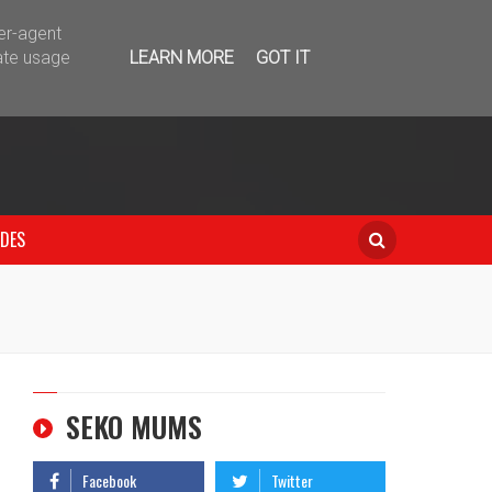
telegram
ser-agent
ate usage
LEARN MORE
GOT IT
IDES
SEKO MUMS