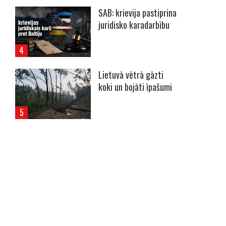
SAB: krievija pastiprina
juridisko karadarbību
Lietuvā vētrā gāzti
koki un bojāti īpašumi
----- Account: breaking.lv -----