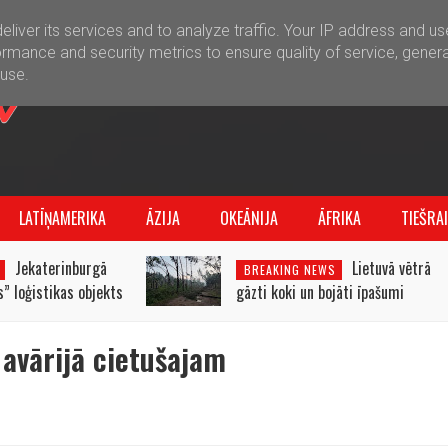
liver its services and to analyze traffic. Your IP address and u
rmance and security metrics to ensure quality of service, gener
buse.
LATĪŅAMERIKA
ĀZIJA
OKEĀNIJA
ĀFRIKA
TIEŠRA
Jekaterinburgā
Lietuvā vētrā
BREAKING NEWS
” loģistikas objekts
gāzti koki un bojāti īpašumi
 avārijā cietušajam