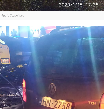
: Agate Tereņtjeva