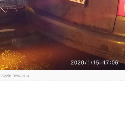
: Agate Tereņtjeva