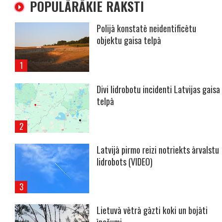
POPULĀRĀKIE RAKSTI
Polijā konstatē neidentificētu
objektu gaisa telpā
Divi lidrobotu incidenti Latvijas gaisa
telpā
Latvijā pirmo reizi notriekts ārvalstu
lidrobots (VIDEO)
Lietuvā vētrā gāzti koki un bojāti