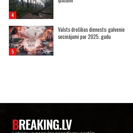
īpašumi
Valsts drošības dienests: galvenie
secinājumi par 2025. gadu
----- Account: breaking.lv -----
BREAKING.LV