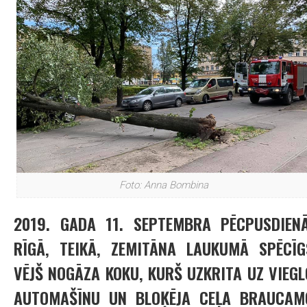
Foto: Anna Bombina
2019. GADA 11. SEPTEMBRA PĒCPUSDIENĀ
RĪGĀ, TEIKĀ, ZEMITĀNA LAUKUMĀ SPĒCĪG
VĒJŠ NOGĀZA KOKU, KURŠ UZKRITA UZ VIEGL
AUTOMAŠĪNU UN BLOĶĒJA CEĻA BRAUCAM