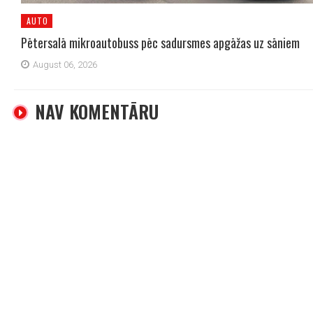
AUTO
Pētersalā mikroautobuss pēc sadursmes apgāžas uz sāniem
August 06, 2026
NAV KOMENTĀRU