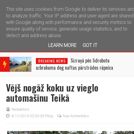
This site uses cookies from Google to deliver its services an
telegram
to analyze traffic. Your IP address and user-agent are shared
with Google along with performance and security metrics to
ensure quality of service, generate usage statistics, and to
detect and address abuse.
LEARN MORE
GOT IT
BRE
AKIN
Sizraņā pēc lidrobotu
BREAKING NEWS
G
uzbrukuma deg naftas pārstrādes rūpnīca
NEW
S
Vējš nogāž koku uz vieglo
automašīnu Teikā
Redaktors
9/11/2019 02:00:00 Pēcp.
Nav Komentāru