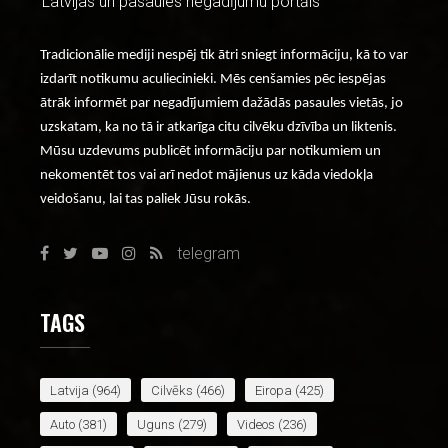
Latvijas un pasaules negadījumu portāls
Tradicionālie mediji nespēj tik ātri sniegt informāciju, kā to var
izdarīt notikumu aculiecinieki. Mēs cenšamies pēc iespējas
ātrāk informēt par negadījumiem dažādās pasaules vietās, jo
uzskatam, ka no tā ir atkarīga citu cilvēku dzīvība un liktenis.
Mūsu uzdevums publicēt informāciju par notikumiem un
nekomentēt tos vai arī nedot mājienus uz kāda viedokļa
veidošanu, lai tas paliek Jūsu rokās.
telegram
TAGS
Latvija
(964)
Cilvēks
(466)
Eiropa
(425)
Auto
(381)
Uguns
(279)
Videos
(236)