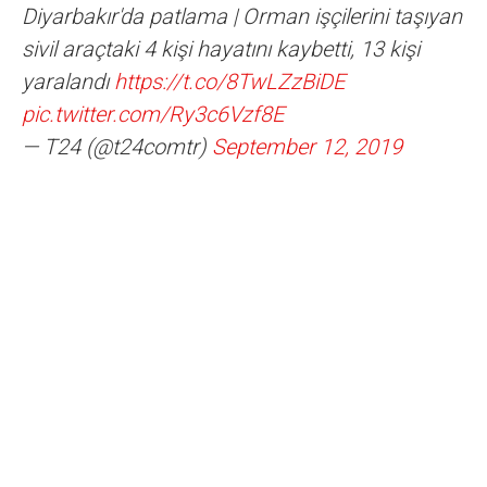
Diyarbakır'da patlama | Orman işçilerini taşıyan
sivil araçtaki 4 kişi hayatını kaybetti, 13 kişi
yaralandı
https://t.co/8TwLZzBiDE
pic.twitter.com/Ry3c6Vzf8E
— T24 (@t24comtr)
September 12, 2019