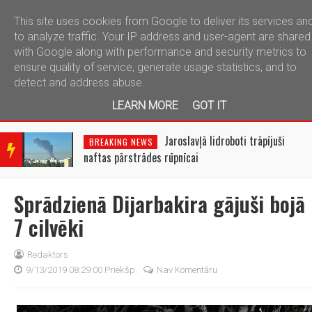
This site uses cookies from Google to deliver its services an
telegram
to analyze traffic. Your IP address and user-agent are shared
with Google along with performance and security metrics to
ensure quality of service, generate usage statistics, and to
detect and address abuse.
LEARN MORE
GOT IT
BRE
AKIN
Jaroslavļā lidroboti trāpījuši
BREAKING NEWS
G
naftas pārstrādes rūpnīcai
NEW
S
Sprādzienā Dijarbakira gājuši bojā
7 cilvēki
Redaktors
9/13/2019 08:29:00 Priekšp.
Nav Komentāru