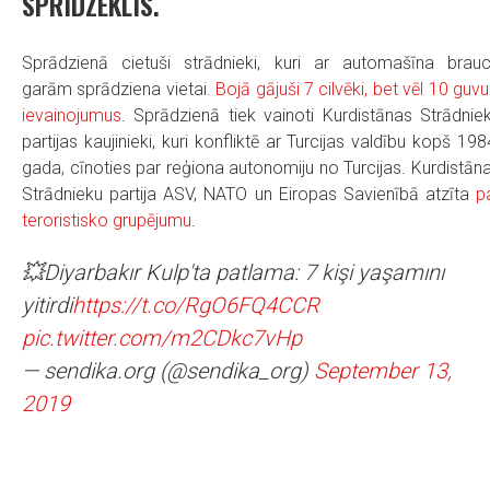
SPRIDZEKLIS.
Sprādzienā cietuši strādnieki, kuri ar automašīna brau
garām sprādziena vietai.
Bojā gājuši 7 cilvēki, bet vēl 10 guvu
ievainojumus
. Sprādzienā tiek vainoti Kurdistānas Strādnie
partijas kaujinieki, kuri konfliktē ar Turcijas valdību kopš 198
gada, cīnoties par reģiona autonomiju no Turcijas. Kurdistān
Strādnieku partija ASV, NATO un Eiropas Savienībā atzīta
p
teroristisko grupējumu
.
💥Diyarbakır Kulp'ta patlama: 7 kişi yaşamını
yitirdi
https://t.co/RgO6FQ4CCR
pic.twitter.com/m2CDkc7vHp
— sendika.org (@sendika_org)
September 13,
2019