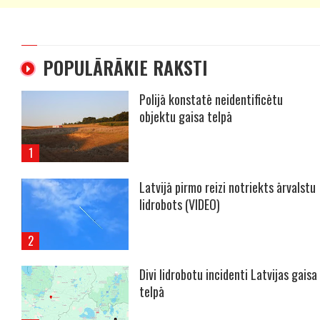
POPULĀRĀKIE RAKSTI
Polijā konstatē neidentificētu
objektu gaisa telpā
Latvijā pirmo reizi notriekts ārvalstu
lidrobots (VIDEO)
Divi lidrobotu incidenti Latvijas gaisa
telpā