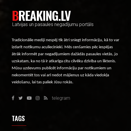
BREAKING.LV
Latvijas un pasaules negadījumu portāls
Tradicionālie mediji nespēj tik ātri sniegt informāciju, kā to var
izdarīt notikumu aculiecinieki. Mēs cenšamies pēc iespējas
ātrāk informēt par negadījumiem dažādās pasaules vietās, jo
uzskatam, ka no tā ir atkarīga citu cilvēku dzīvība un liktenis.
Mūsu uzdevums publicēt informāciju par notikumiem un
nekomentēt tos vai arī nedot mājienus uz kāda viedokļa
veidošanu, lai tas paliek Jūsu rokās.
telegram
TAGS