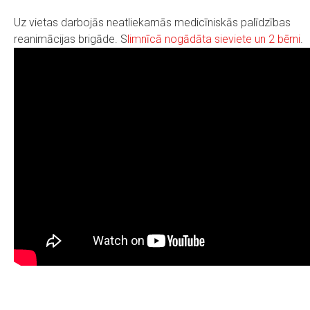
Uz vietas darbojās neatliekamās medicīniskās palīdzības
reanimācijas brigāde. S
limnīcā nogādāta sieviete un 2 bērni
.