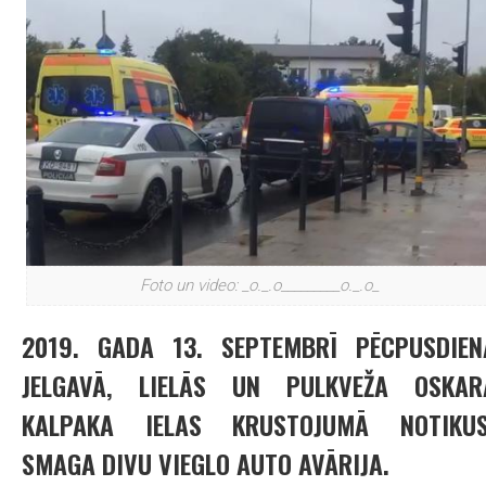
Foto un video: _o._.o_________o._.o_
2019. GADA 13. SEPTEMBRĪ PĒCPUSDIEN
JELGAVĀ, LIELĀS UN PULKVEŽA OSKAR
KALPAKA IELAS KRUSTOJUMĀ NOTIKUS
SMAGA DIVU VIEGLO AUTO AVĀRIJA.