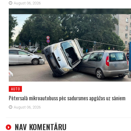
August 06, 2026
AUTO
Pētersalā mikroautobuss pēc sadursmes apgāžas uz sāniem
August 06, 2026
NAV KOMENTĀRU