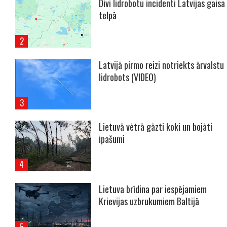
Divi lidrobotu incidenti Latvijas gaisa
telpā
Latvijā pirmo reizi notriekts ārvalstu
lidrobots (VIDEO)
Lietuvā vētrā gāzti koki un bojāti
īpašumi
Lietuva brīdina par iespējamiem
Krievijas uzbrukumiem Baltijā