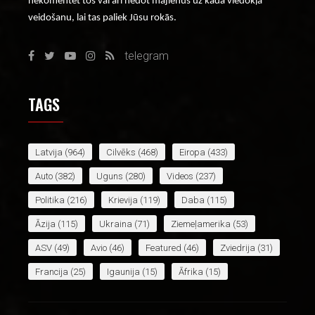
nekomentēt tos vai arī nedot mājienus uz kāda viedokļa
veidošanu, lai tas paliek Jūsu rokās.
telegram
TAGS
Latvija
(964)
Cilvēks
(468)
Eiropa
(433)
Auto
(382)
Uguns
(280)
Videos
(237)
Politika
(216)
Krievija
(119)
Daba
(115)
Āzija
(115)
Ukraina
(71)
Ziemeļamerika
(53)
ASV
(49)
Avio
(46)
Featured
(46)
Zviedrija
(31)
Francija
(25)
Igaunija
(15)
Āfrika
(15)
Apvienotā Karaliste
(14)
Lietuva
(14)
Irāna
(13)