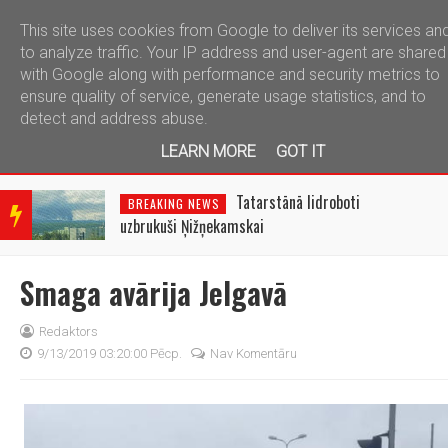
This site uses cookies from Google to deliver its services an
telegram
to analyze traffic. Your IP address and user-agent are shared
with Google along with performance and security metrics to
ensure quality of service, generate usage statistics, and to
detect and address abuse.
LEARN MORE
GOT IT
BRE
AKIN
Tatarstānā lidroboti
BREAKING NEWS
G
uzbrukuši Ņižņekamskai
NEW
S
Smaga avārija Jelgavā
Redaktors
9/13/2019 03:20:00 Pēcp.
Nav Komentāru