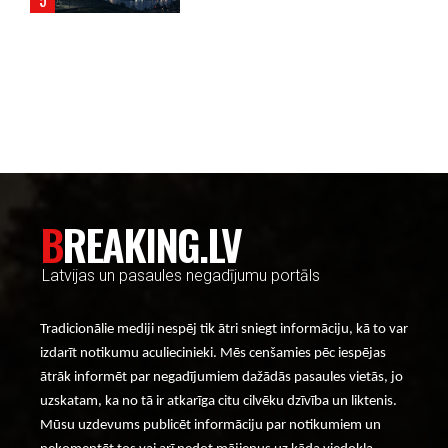
----- Account: breaking.lv -----
BREAKING.LV
Latvijas un pasaules negadījumu portāls
Tradicionālie mediji nespēj tik ātri sniegt informāciju, kā to var
izdarīt notikumu aculiecinieki. Mēs cenšamies pēc iespējas
ātrāk informēt par negadījumiem dažādās pasaules vietās, jo
uzskatam, ka no tā ir atkarīga citu cilvēku dzīvība un liktenis.
Mūsu uzdevums publicēt informāciju par notikumiem un