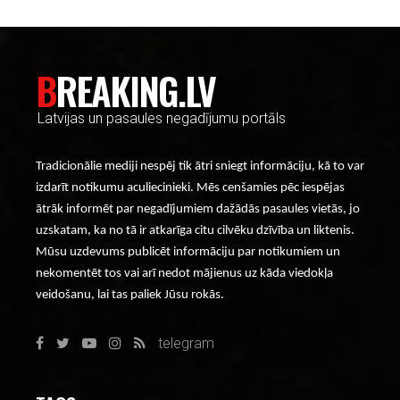
BREAKING.LV
Latvijas un pasaules negadījumu portāls
Tradicionālie mediji nespēj tik ātri sniegt informāciju, kā to var
izdarīt notikumu aculiecinieki. Mēs cenšamies pēc iespējas
ātrāk informēt par negadījumiem dažādās pasaules vietās, jo
uzskatam, ka no tā ir atkarīga citu cilvēku dzīvība un liktenis.
Mūsu uzdevums publicēt informāciju par notikumiem un
nekomentēt tos vai arī nedot mājienus uz kāda viedokļa
veidošanu, lai tas paliek Jūsu rokās.
telegram