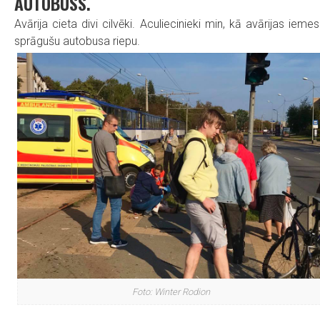
AUTOBUSS.
Avārija cieta divi cilvēki. Aculiecinieki min, kā avārijas iemes
sprāgušu autobusa riepu.
Foto: Winter Rodion