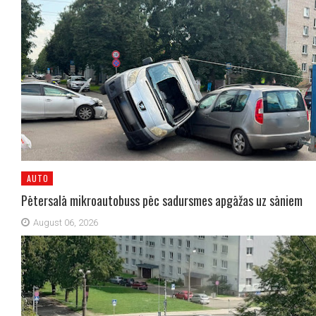
AUTO
Pētersalā mikroautobuss pēc sadursmes apgāžas uz sāniem
August 06, 2026