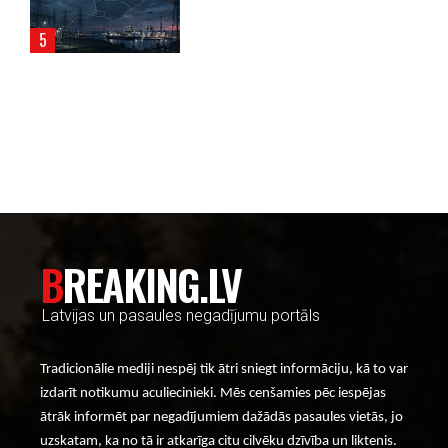
----- Account: breaking.lv -----
BREAKING.LV
Latvijas un pasaules negadījumu portāls
Tradicionālie mediji nespēj tik ātri sniegt informāciju, kā to var
izdarīt notikumu aculiecinieki. Mēs cenšamies pēc iespējas
ātrāk informēt par negadījumiem dažādās pasaules vietās, jo
uzskatam, ka no tā ir atkarīga citu cilvēku dzīvība un liktenis.