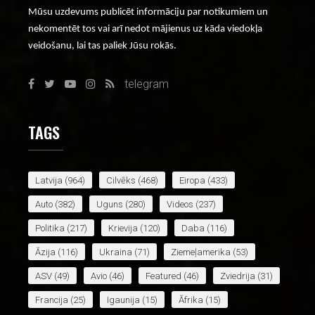
Mūsu uzdevums publicēt informāciju par notikumiem un
nekomentēt tos vai arī nedot mājienus uz kāda viedokļa
veidošanu, lai tas paliek Jūsu rokās.
telegram
TAGS
Latvija
(964)
Cilvēks
(468)
Eiropa
(433)
Auto
(382)
Uguns
(280)
Videos
(237)
Politika
(217)
Krievija
(120)
Daba
(116)
Āzija
(116)
Ukraina
(71)
Ziemeļamerika
(53)
ASV
(49)
Avio
(46)
Featured
(46)
Zviedrija
(31)
Francija
(25)
Igaunija
(15)
Āfrika
(15)