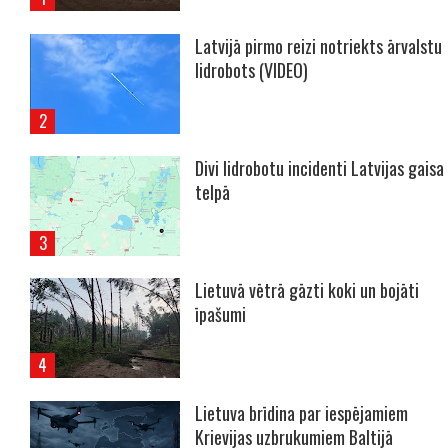
Latvijā pirmo reizi notriekts ārvalstu
lidrobots (VIDEO)
Divi lidrobotu incidenti Latvijas gaisa
telpā
Lietuvā vētrā gāzti koki un bojāti
īpašumi
Lietuva brīdina par iespējamiem
Krievijas uzbrukumiem Baltijā