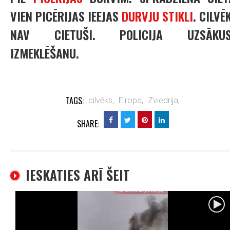
VIEN PICĒRIJAS IEEJAS
DURVJU STIKLI
. CILVĒ
NAV CIETUŠI. POLICIJA UZSĀKUS
IZMEKLĒŠANU.
TAGS:
cilvēks,
Eiropa,
Zviedrija,
SHARE:
IESKATIES ARĪ ŠEIT