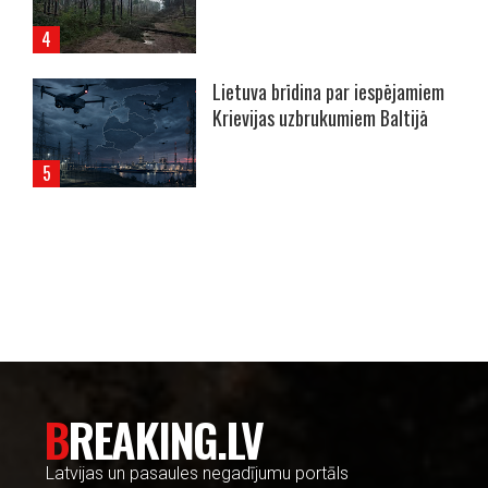
Lietuva brīdina par iespējamiem
Krievijas uzbrukumiem Baltijā
----- Account: breaking.lv -----
BREAKING.LV
Latvijas un pasaules negadījumu portāls