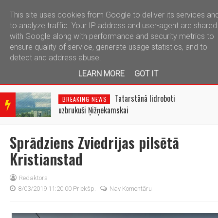
This site uses cookies from Google to deliver its services an
telegram
to analyze traffic. Your IP address and user-agent are shared
with Google along with performance and security metrics to
ensure quality of service, generate usage statistics, and to
detect and address abuse.
LEARN MORE
GOT IT
BRE
AKIN
Tatarstānā lidroboti
BREAKING NEWS
G
uzbrukuši Ņižņekamskai
NEW
S
Sprādziens Zviedrijas pilsētā
Kristianstad
Redaktors
8/03/2019 11:20:00 Priekšp.
Nav Komentāru