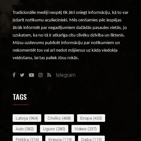
Tradicionālie mediji nespēj tik ātri sniegt informāciju, kā to var
izdarīt notikumu aculiecinieki. Mēs cenšamies pēc iespējas
ātrāk informēt par negadījumiem dažādās pasaules vietās, jo
uzskatam, ka no tā ir atkarīga citu cilvēku dzīvība un liktenis.
Mūsu uzdevums publicēt informāciju par notikumiem un
nekomentēt tos vai arī nedot mājienus uz kāda viedokļa
veidošanu, lai tas paliek Jūsu rokās.
telegram
TAGS
Latvija
(964)
Cilvēks
(468)
Eiropa
(433)
Auto
(382)
Uguns
(280)
Videos
(237)
Politika
(216)
Krievija
(119)
Daba
(115)