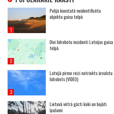
Polijā konstatē neidentificētu
objektu gaisa telpā
Divi lidrobotu incidenti Latvijas gaisa
telpā
Latvijā pirmo reizi notriekts ārvalstu
lidrobots (VIDEO)
Lietuvā vētrā gāzti koki un bojāti
īpašumi