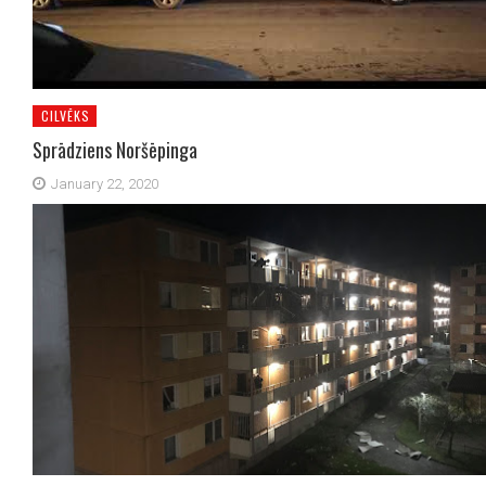
CILVĒKS
Sprādziens Noršēpinga
January 22, 2020