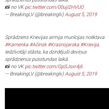
📸 no VK
pic.twitter.com/00ujI2HVUO
— BreakingLV (@breakinglv)
August 5, 2019
Sprādziens Krievijas armija munīcijas noliktava
#Kamenka
#Ačinsk
#Krasnojarska
#Krievija
.
Iedzīvotāji stāsta, ka dzirdējuši deviņus
sprādzienus pusstundas laikā.
📸 no VK
pic.twitter.com/GpSJsxr4j6
— BreakingLV (@breakinglv)
August 5, 2019