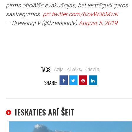
pirms oficiālās evakuācijas, bet iestrēguši garos
sastrēgumos.
pic.twitter.com/6iovW36MwK
— BreakingLV (@breakinglv)
August 5, 2019
TAGS:
Āzija,
cilvēks,
Krievija,
SHARE:
IESKATIES ARĪ ŠEIT