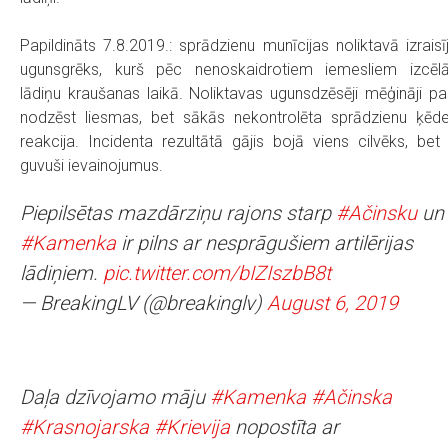
Papildināts 7.8.2019.: sprādzienu munīcijas noliktavā izraisī
ugunsgrēks, kurš pēc nenoskaidrotiem iemesliem izcēl
lādiņu kraušanas laikā. Noliktavas ugunsdzēsēji mēģināji pa
nodzēst liesmas, bet sākās nekontrolēta sprādzienu ķēd
reakcija. Incidenta rezultātā gājis bojā viens cilvēks, bet
guvuši ievainojumus.
Piepilsētas mazdārziņu rajons starp
#Ačinsku
un
#Kamenka
ir pilns ar nesprāgušiem artilērijas
lādiņiem.
pic.twitter.com/bIZIszbB8t
— BreakingLV (@breakinglv)
August 6, 2019
Daļa dzīvojamo māju
#Kamenka
#Ačinska
#Krasnojarska
#Krievija
nopostīta ar