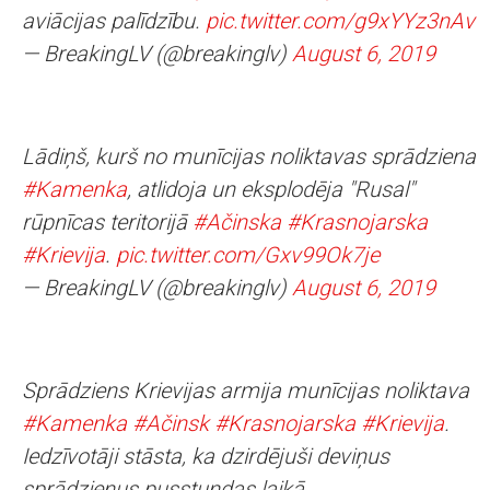
aviācijas palīdzību.
pic.twitter.com/g9xYYz3nAv
— BreakingLV (@breakinglv)
August 6, 2019
Lādiņš, kurš no munīcijas noliktavas sprādziena
#Kamenka
, atlidoja un eksplodēja "Rusal"
rūpnīcas teritorijā
#Ačinska
#Krasnojarska
#Krievija
.
pic.twitter.com/Gxv99Ok7je
— BreakingLV (@breakinglv)
August 6, 2019
Sprādziens Krievijas armija munīcijas noliktava
#Kamenka
#Ačinsk
#Krasnojarska
#Krievija
.
Iedzīvotāji stāsta, ka dzirdējuši deviņus
sprādzienus pusstundas laikā.