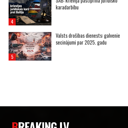
SAB: krievija pastiprina juridisko
karadarbību
Valsts drošības dienests: galvenie
secinājumi par 2025. gadu
----- Account: breaking.lv -----
BREAKING.LV