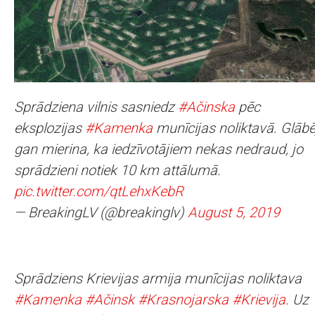
Sprādziena vilnis sasniedz
#Ačinska
pēc
eksplozijas
#Kamenka
munīcijas noliktavā. Glābē
gan mierina, ka iedzīvotājiem nekas nedraud, jo
sprādzieni notiek 10 km attālumā.
pic.twitter.com/qtLehxKebR
— BreakingLV (@breakinglv)
August 5, 2019
Sprādziens Krievijas armija munīcijas noliktava
#Kamenka
#Ačinsk
#Krasnojarska
#Krievija
. Uz