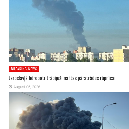
BREAKING NEWS
Jaroslavļā lidroboti trāpījuši naftas pārstrādes rūpnīcai
August 06, 2026