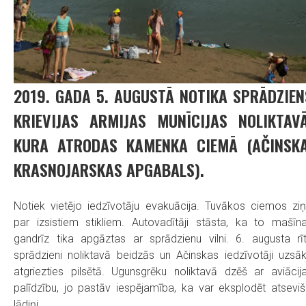
2019. GADA 5. AUGUSTĀ NOTIKA SPRĀDZIEN
KRIEVIJAS ARMIJAS MUNĪCIJAS NOLIKTAVĀ
KURA ATRODAS KAMENKA CIEMĀ (AČINSKA
KRASNOJARSKAS APGABALS).
Notiek vietējo iedzīvotāju evakuācija. Tuvākos ciemos zi
par izsistiem stikliem. Autovadītāji stāsta, ka to mašīn
gandrīz tika apgāztas ar sprādzienu vilni. 6. augusta rī
sprādzieni noliktavā beidzās un Ačinskas iedzīvotāji uzsā
atgriezties pilsētā. Ugunsgrēku noliktavā dzēš ar aviācij
palīdzību, jo pastāv iespējamība, ka var eksplodēt atseviš
lādiņi.