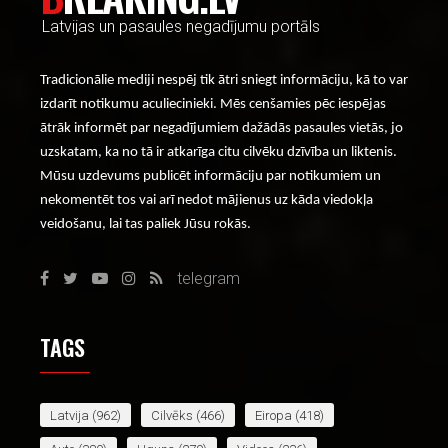
Latvijas un pasaules negadījumu portāls
Tradicionālie mediji nespēj tik ātri sniegt informāciju, kā to var
izdarīt notikumu aculiecinieki. Mēs cenšamies pēc iespējas
ātrāk informēt par negadījumiem dažādās pasaules vietās, jo
uzskatam, ka no tā ir atkarīga citu cilvēku dzīvība un liktenis.
Mūsu uzdevums publicēt informāciju par notikumiem un
nekomentēt tos vai arī nedot mājienus uz kāda viedokļa
veidošanu, lai tas paliek Jūsu rokās.
telegram
TAGS
Latvija
(962)
Cilvēks
(466)
Eiropa
(418)