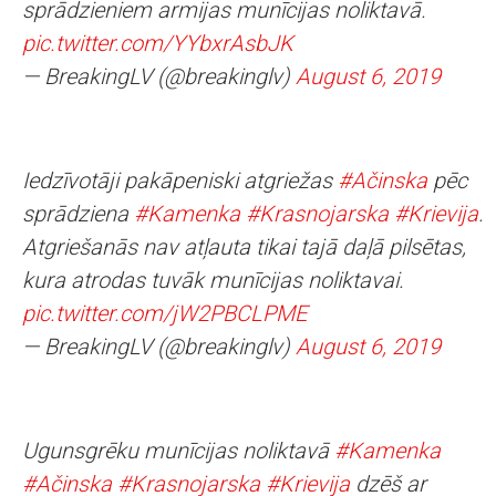
sprādzieniem armijas munīcijas noliktavā.
pic.twitter.com/YYbxrAsbJK
— BreakingLV (@breakinglv)
August 6, 2019
Iedzīvotāji pakāpeniski atgriežas
#Ačinska
pēc
sprādziena
#Kamenka
#Krasnojarska
#Krievija
.
Atgriešanās nav atļauta tikai tajā daļā pilsētas,
kura atrodas tuvāk munīcijas noliktavai.
pic.twitter.com/jW2PBCLPME
— BreakingLV (@breakinglv)
August 6, 2019
Ugunsgrēku munīcijas noliktavā
#Kamenka
#Ačinska
#Krasnojarska
#Krievija
dzēš ar