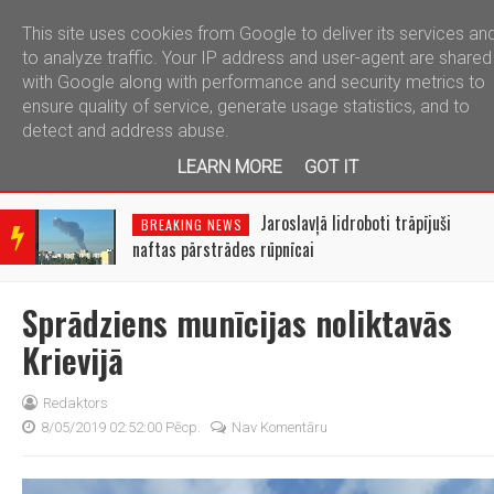
This site uses cookies from Google to deliver its services an
telegram
to analyze traffic. Your IP address and user-agent are shared
with Google along with performance and security metrics to
ensure quality of service, generate usage statistics, and to
detect and address abuse.
LEARN MORE
GOT IT
BRE
AKIN
Jaroslavļā lidroboti trāpījuši
BREAKING NEWS
G
naftas pārstrādes rūpnīcai
NEW
S
Sprādziens munīcijas noliktavās
Krievijā
Redaktors
8/05/2019 02:52:00 Pēcp.
Nav Komentāru