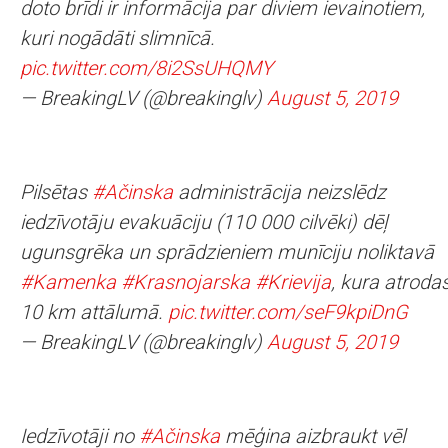
doto brīdi ir informācija par diviem ievainotiem,
kuri nogādāti slimnīcā.
pic.twitter.com/8i2SsUHQMY
— BreakingLV (@breakinglv)
August 5, 2019
Pilsētas
#Ačinska
administrācija neizslēdz
iedzīvotāju evakuāciju (110 000 cilvēki) dēļ
ugunsgrēka un sprādzieniem munīciju noliktavā
#Kamenka
#Krasnojarska
#Krievija
, kura atroda
10 km attālumā.
pic.twitter.com/seF9kpiDnG
— BreakingLV (@breakinglv)
August 5, 2019
Iedzīvotāji no
#Ačinska
mēģina aizbraukt vēl