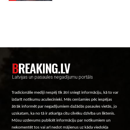
----- Account: breaking.lv -----
BREAKING.LV
Latvijas un pasaules negadījumu portāls
Tradicionālie mediji nespēj tik ātri sniegt informāciju, kā to var
izdarīt notikumu aculiecinieki. Mēs cenšamies pēc iespējas
ātrāk informēt par negadījumiem dažādās pasaules vietās, jo
uzskatam, ka no tā ir atkarīga citu cilvēku dzīvība un liktenis.
Mūsu uzdevums publicēt informāciju par notikumiem un
nekomentēt tos vai arī nedot mājienus uz kāda viedokļa