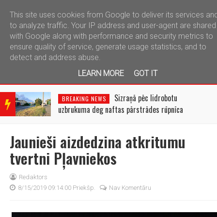
This site uses cookies from Google to deliver its services an
telegram
to analyze traffic. Your IP address and user-agent are shared
with Google along with performance and security metrics to
ensure quality of service, generate usage statistics, and to
detect and address abuse.
LEARN MORE
GOT IT
BRE
AKIN
Sizraņā pēc lidrobotu
BREAKING NEWS
G
uzbrukuma deg naftas pārstrādes rūpnīca
NEW
S
Jaunieši aizdedzina atkritumu
tvertni Pļavniekos
Redaktors
8/15/2019 09:14:00 Priekšp.
Nav Komentāru