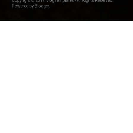
Copyright © 2017 MogTemplates - All Rights Reserved.
Powered by Blogger.
Latīņamerika
(10)
Afganistāna
(9)
Dienvidamerika
(9)
Norvēģija
(9)
Polija
(9)
Itālija
(8)
Ķīna
(8)
Japāna
(7)
Turcija
(6)
Honkonga
(5)
Indija
(5)
Izraēla
(5)
Nīderlande
(5)
Okeānija
(5)
Sīrija
(5)
Jaunākais
(5)
AAE
(4)
Dienvidkoreja
(4)
Somija
(4)
Armēnija
(3)
Austrālija
(3)
Beļģija
(3)
Brazīlija
(3)
Dānija
(3)
Grieķija
(3)
Gruzija
(3)
Irāka
(3)
Kazahstāna
(3)
Pakistāna
(3)
Ziemeļkoreja
(3)
Breaking News
(3)
Albānija
(2)
Austrija
(2)
Azerbaidžāna
(2)
Bangladeša
(2)
Gvatemala
(2)
Horvātija
(2)
Jaunzēlande
(2)
Jemena
(2)
Kirgizstāna
(2)
Mali
(2)
Maroka
(2)
Moldova
(2)
Portugāle
(2)