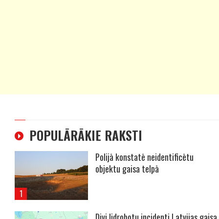
POPULĀRĀKIE RAKSTI
Polijā konstatē neidentificētu
objektu gaisa telpā
Divi lidrobotu incidenti Latvijas gaisa