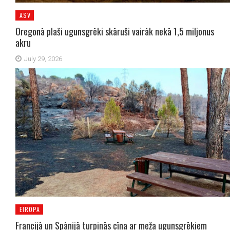
ASV
Oregonā plaši ugunsgrēki skāruši vairāk nekā 1,5 miljonus
akru
July 29, 2026
EIROPA
Francijā un Spānijā turpinās cīņa ar meža ugunsgrēkiem