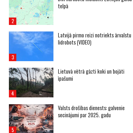
telpā
Latvijā pirmo reizi notriekts ārvalstu
lidrobots (VIDEO)
Lietuvā vētrā gāzti koki un bojāti
īpašumi
Valsts drošības dienests: galvenie
secinājumi par 2025. gadu