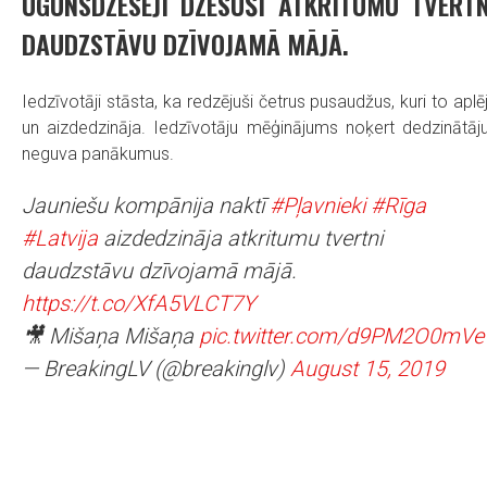
UGUNSDZĒSĒJI DZĒSUŠI ATKRITUMU TVERTN
DAUDZSTĀVU DZĪVOJAMĀ MĀJĀ.
Iedzīvotāji stāsta, ka redzējuši četrus pusaudžus, kuri to aplē
un aizdedzināja. Iedzīvotāju mēģinājums noķert dedzinātāj
neguva panākumus.
Jauniešu kompānija naktī
#Pļavnieki
#Rīga
#Latvija
aizdedzināja atkritumu tvertni
daudzstāvu dzīvojamā mājā.
https://t.co/XfA5VLCT7Y
🎥 Mišaņa Mišaņa
pic.twitter.com/d9PM2O0mVe
— BreakingLV (@breakinglv)
August 15, 2019