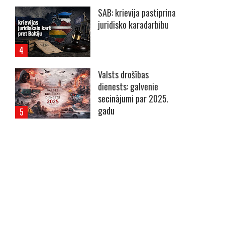
SAB: krievija pastiprina
juridisko karadarbību
Valsts drošības
dienests: galvenie
secinājumi par 2025.
gadu
----- Account: breaking.lv -----
s