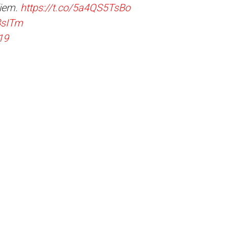
ļiem.
https://t.co/5a4QS5TsBo
8sITm
19