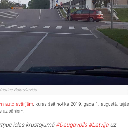
Kristīne Baltruševiča
ām auto avārijām
, kuras šeit notika 2019. gada 1. augustā, tajā
ās uz sāniem.
tņue ielas krustojumā
#Daugavpils
#Latvija
uz