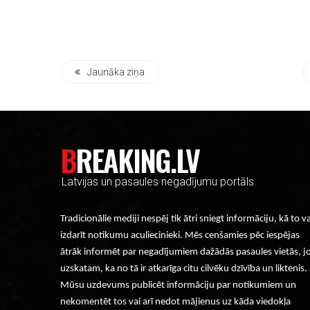
Jaunāka ziņa
BREAKING.LV
Latvijas un pasaules negadījumu portāls
Tradicionālie mediji nespēj tik ātri sniegt informāciju, kā to v
izdarīt notikumu aculiecinieki. Mēs cenšamies pēc iespējas
ātrāk informēt par negadījumiem dažādās pasaules vietās, j
uzskatam, ka no tā ir atkarīga citu cilvēku dzīvība un liktenis.
Mūsu uzdevums publicēt informāciju par notikumiem un
nekomentēt tos vai arī nedot mājienus uz kāda viedokļa