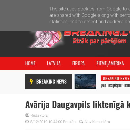
This site uses cookies from Google to de
are shared with Google along with perfo
statistics, and to detect and address a
HOME
LATVIJA
EIROPA
ZIEMEĻAMERIKA
BREAKING NEWS
BREAKING NEWS
par iespējamiem
uzbrukumiem Bal
Avārija Daugavpils liktenīgā
Redaktors
8/12/2019 10:44:00 Priekšp.
Nav Komentāru