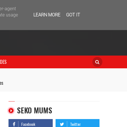
telegram
ser-agent
ate usage
LEARN MORE
GOT IT
IDES
es
SEKO MUMS