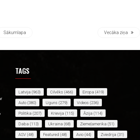
Sākumlapa
Vecāka ziņa
TAGS
Latvija
(963)
Cilvēks
(466)
Eiropa
(419)
ar
Auto
(380)
Uguns
(279)
Videos
(236)
Politika
(207)
Krievija
(115)
Āzija
(114)
o
Daba
(113)
Ukraina
(68)
Ziemeļamerika
(51)
ASV
(48)
Featured
(48)
Avio
(44)
Zviedrija
(31)