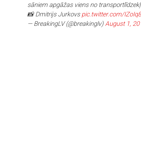
sāniem apgāžas viens no transportlīdzek
📸 Dmitrijs Jurkovs
pic.twitter.com/IZoIq
— BreakingLV (@breakinglv)
August 1, 20