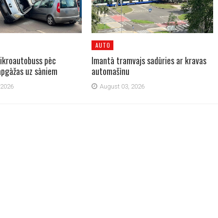
AUTO
ikroautobuss pēc
Imantā tramvajs sadūries ar kravas
pgāžas uz sāniem
automašīnu
 2026
August 03, 2026