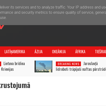
liver its services and to analyze traffic. Your IP address and u
rmance and security metrics to ensure quality of service, gener
buse.
LATĪŅAMERIKA
ĀZIJA
OKEĀNIJA
ĀFRIKA
TIEŠRA
Lietuva brīdina
Jaroslavļā
BREAKING NEWS
 Krievijas
lidroboti trāpījuši naftas pārstrād
tijā
rūpnīcai
 krustojumā