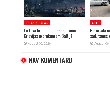
BREAKING NEWS
AUTO
Lietuva brīdina par iespējamiem
Pētersalā m
Krievijas uzbrukumiem Baltijā
sadursmes a
August 06, 2026
August 06,
NAV KOMENTĀRU