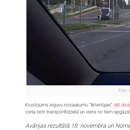
Foto: 
Krustojums ieguvu nosaukumu "liktenīgais"
dēļ div
cieta četri transportlīdzekļi un viens no tiem apgāz
Avārijas rezultātā 18. novembra un Nome