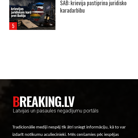
SAB: krievija pastiprina juridisko
karadarbību
----- Account: breaking.lv -----
BREAKING.LV
Latvijas un pasaules negadījumu portāls
Tradicionālie mediji nespēj tik ātri sniegt informāciju, kā to var
izdarīt notikumu aculiecinieki. Mēs cenšamies pēc iespējas