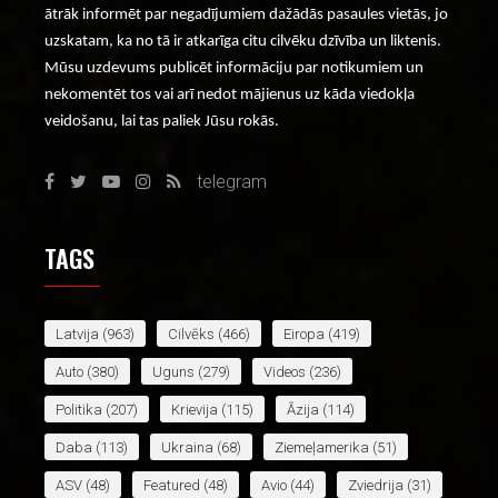
ātrāk informēt par negadījumiem dažādās pasaules vietās, jo
uzskatam, ka no tā ir atkarīga citu cilvēku dzīvība un liktenis.
Mūsu uzdevums publicēt informāciju par notikumiem un
nekomentēt tos vai arī nedot mājienus uz kāda viedokļa
veidošanu, lai tas paliek Jūsu rokās.
telegram
TAGS
Latvija
(963)
Cilvēks
(466)
Eiropa
(419)
Auto
(380)
Uguns
(279)
Videos
(236)
Politika
(207)
Krievija
(115)
Āzija
(114)
Daba
(113)
Ukraina
(68)
Ziemeļamerika
(51)
ASV
(48)
Featured
(48)
Avio
(44)
Zviedrija
(31)