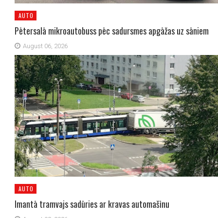
AUTO
Pētersalā mikroautobuss pēc sadursmes apgāžas uz sāniem
August 06, 2026
AUTO
Imantā tramvajs sadūries ar kravas automašīnu