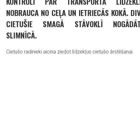
KONTROLI PĀR TRANSPORTA LĪDZEKLI
NOBRAUCA NO CEĻA UN IETRIECĀS KOKĀ. DIV
CIETUŠIE SMAGĀ STĀVOKLĪ NOGĀDĀT
SLIMNĪCĀ.
Cietušo radinieki aicina ziedot līdzekļus cietušo ārstēšanai.