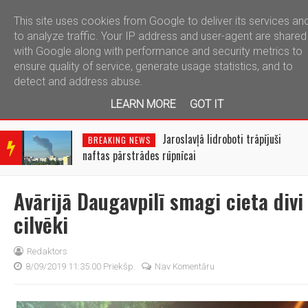
This site uses cookies from Google to deliver its services an
telegram
to analyze traffic. Your IP address and user-agent are shared
with Google along with performance and security metrics to
ensure quality of service, generate usage statistics, and to
detect and address abuse.
LEARN MORE
GOT IT
BRE
AKIN
Jaroslavļā lidroboti trāpījuši
BREAKING NEWS
G
naftas pārstrādes rūpnīcai
NEW
S
Avārijā Daugavpilī smagi cieta divi
cilvēki
Redaktors
8/09/2019 11:35:00 Priekšp.
Nav Komentāru