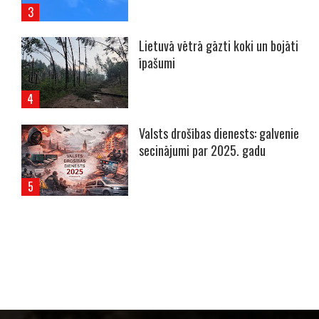
Lietuvā vētrā gāzti koki un bojāti
īpašumi
Valsts drošības dienests: galvenie
secinājumi par 2025. gadu
----- Account: breaking.lv -----