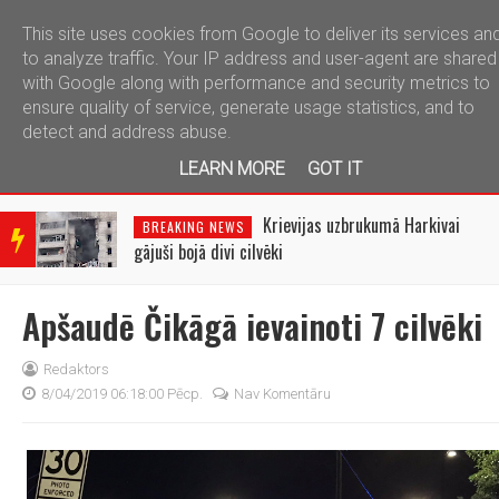
This site uses cookies from Google to deliver its services an
telegram
to analyze traffic. Your IP address and user-agent are shared
with Google along with performance and security metrics to
ensure quality of service, generate usage statistics, and to
detect and address abuse.
LEARN MORE
GOT IT
BRE
AKIN
ai
Krievijas raķešu triecienā
BREAKING NEWS
G
Odesā ievainoti seši cilvēki
NEW
S
Apšaudē Čikāgā ievainoti 7 cilvēki
Redaktors
8/04/2019 06:18:00 Pēcp.
Nav Komentāru