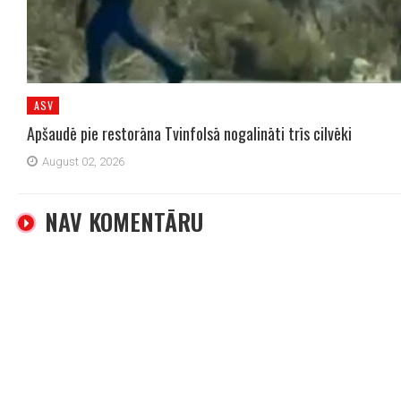
ASV
Apšaudē pie restorāna Tvinfolsā nogalināti trīs cilvēki
August 02, 2026
NAV KOMENTĀRU