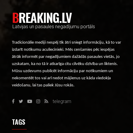
BREAKING.LV
Latvijas un pasaules negadījumu portāls
Tradicionālie mediji nespēj tik ātri sniegt informāciju, kā to var
izdarīt notikumu aculiecinieki. Mēs cenšamies pēc iespējas
ātrāk informēt par negadījumiem dažādās pasaules vietās, jo
uzskatam, ka no tā ir atkarīga citu cilvēku dzīvība un liktenis.
Mūsu uzdevums publicēt informāciju par notikumiem un
nekomentēt tos vai arī nedot mājienus uz kāda viedokļa
veidošanu, lai tas paliek Jūsu rokās.
telegram
TAGS