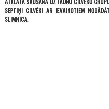
ATKLĀTA ŠAUŠANA UZ JAUNU CILVĒKU GRUPU
SEPTIŅI CILVĒKI AR IEVAINOTIEM NOGĀDĀT
SLIMNĪCĀ.