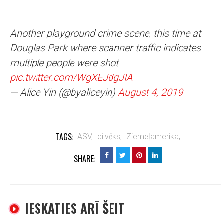
Another playground crime scene, this time at
Douglas Park where scanner traffic indicates
multiple people were shot
pic.twitter.com/WgXEJdgJIA
— Alice Yin (@byaliceyin)
August 4, 2019
TAGS:
ASV,
cilvēks,
Ziemeļamerika,
SHARE:
IESKATIES ARĪ ŠEIT