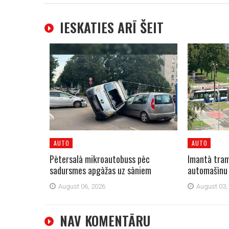
IESKATIES ARĪ ŠEIT
AUTO
AUTO
Pētersalā mikroautobuss pēc
Imantā tram
sadursmes apgāžas uz sāniem
automašīnu
August 06, 2026
August 03,
NAV KOMENTĀRU