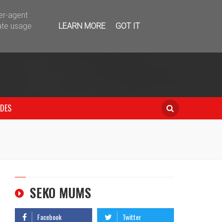
telegram
ser-agent
ate usage
LEARN MORE
GOT IT
IDES
SEKO MUMS