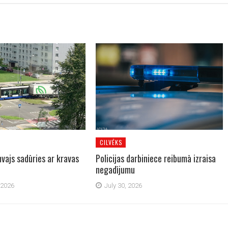
CILVĒKS
vajs sadūries ar kravas
Policijas darbiniece reibumā izraisa
negadījumu
 2026
July 30, 2026