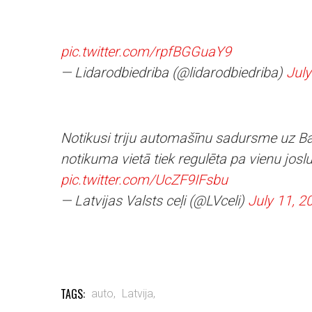
pic.twitter.com/rpfBGGuaY9
— Lidarodbiedriba (@lidarodbiedriba)
July
Notikusi triju automašīnu sadursme uz Ba
notikuma vietā tiek regulēta pa vienu josl
pic.twitter.com/UcZF9IFsbu
— Latvijas Valsts ceļi (@LVceli)
July 11, 2
TAGS:
auto,
Latvija,