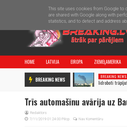
This site uses cookies from Google to de
are shared with Google along with perfo
statistics, and to detect and address a
HOME
LATVIJA
EIROPA
ZIEMEĻAMERIKA
BREAKING NEWS
BREAKING NEWS
lidroboti trāpīj
rūpnīcai
Trīs automašīnu avārija uz B
Redaktors
7/11/2019 01:24:00 Pēcp.
Nav Komentāru