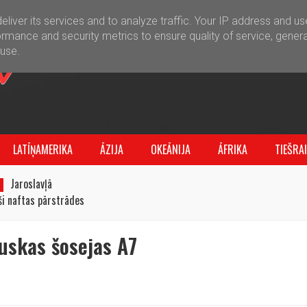
liver its services and to analyze traffic. Your IP address and u
rmance and security metrics to ensure quality of service, gener
buse.
LATĪŅAMERIKA
ĀZIJA
OKEĀNIJA
ĀFRIKA
TIEŠRA
Jaroslavļā
uši naftas pārstrādes
auskas šosejas A7