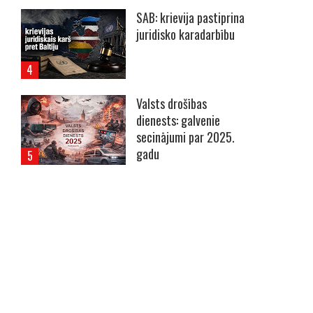
SAB: krievija pastiprina
juridisko karadarbību
Valsts drošības
dienests: galvenie
secinājumi par 2025.
gadu
----- Account: breaking.lv -----