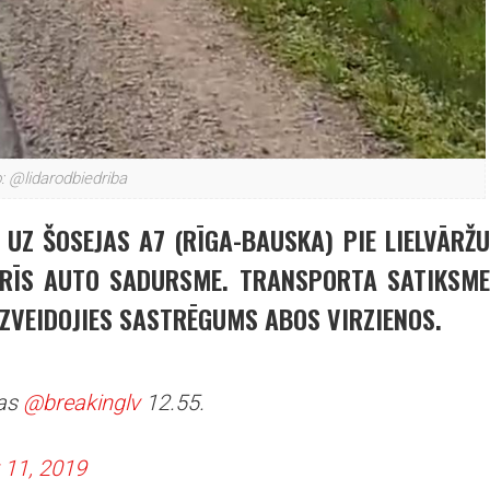
: @lidarodbiedriba
Ā UZ ŠOSEJAS A7 (RĪGA-BAUSKA) PIE LIELVĀRŽU
TRĪS AUTO SADURSME. TRANSPORTA SATIKSME
IZVEIDOJIES SASTRĒGUMS ABOS VIRZIENOS.
vas
@breakinglv
12.55.
 11, 2019