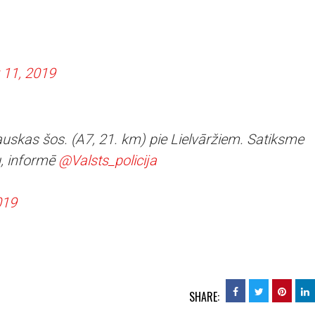
 11, 2019
uskas šos. (A7, 21. km) pie Lielvāržiem. Satiksme
u, informē
@Valsts_policija
019
SHARE: