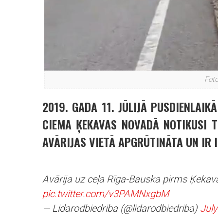
Foto
2019. GADA 11. JŪLIJĀ PUSDIENLAIK
CIEMA ĶEKAVAS NOVADĀ NOTIKUSI 
AVĀRIJAS VIETĀ APGRŪTINĀTA UN IR 
Avārija uz ceļa Rīga-Bauska pirms Ķeka
pic.twitter.com/v3PAMNxgbM
— Lidarodbiedriba (@lidarodbiedriba)
July