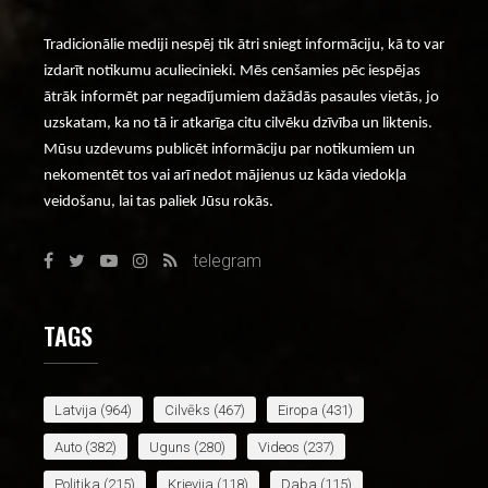
Tradicionālie mediji nespēj tik ātri sniegt informāciju, kā to var
izdarīt notikumu aculiecinieki. Mēs cenšamies pēc iespējas
ātrāk informēt par negadījumiem dažādās pasaules vietās, jo
uzskatam, ka no tā ir atkarīga citu cilvēku dzīvība un liktenis.
Mūsu uzdevums publicēt informāciju par notikumiem un
nekomentēt tos vai arī nedot mājienus uz kāda viedokļa
veidošanu, lai tas paliek Jūsu rokās.
telegram
TAGS
Latvija
(964)
Cilvēks
(467)
Eiropa
(431)
Auto
(382)
Uguns
(280)
Videos
(237)
Politika
(215)
Krievija
(118)
Daba
(115)