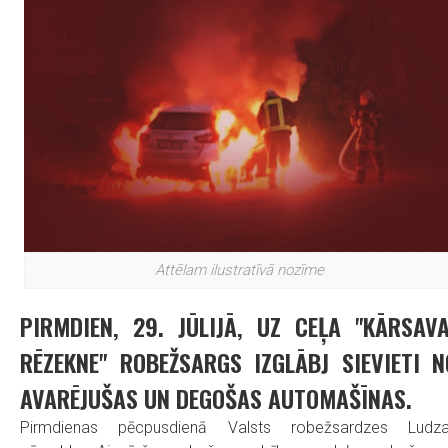
Attēlam ilustratīvā nozīme
PIRMDIEN, 29. JŪLIJĀ, UZ CEĻA "KĀRSAVA
RĒZEKNE" ROBEŽSARGS IZGLĀBJ SIEVIETI N
AVARĒJUŠAS UN DEGOŠAS AUTOMAŠĪNAS.
Pirmdienas pēcpusdienā Valsts robežsardzes Ludz