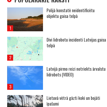
Polijā konstatē neidentificētu
objektu gaisa telpā
Divi lidrobotu incidenti Latvijas gaisa
telpā
Latvijā pirmo reizi notriekts ārvalstu
lidrobots (VIDEO)
Lietuvā vētrā gāzti koki un bojāti
īpašumi