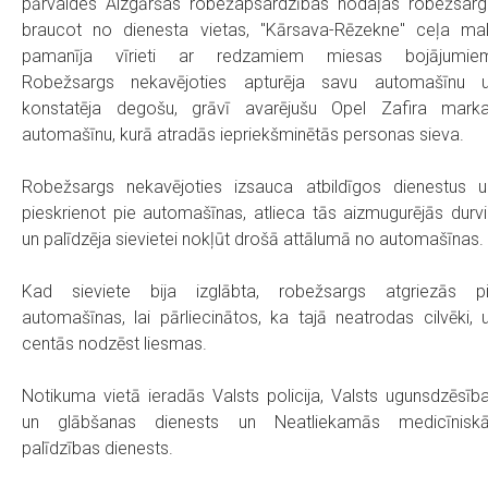
pārvaldes Aizgāršas robežapsardzības nodaļas robežsarg
braucot no dienesta vietas, "Kārsava-Rēzekne" ceļa ma
pamanīja vīrieti ar redzamiem miesas bojājumie
Robežsargs nekavējoties apturēja savu automašīnu 
konstatēja degošu, grāvī avarējušu Opel Zafira mark
automašīnu, kurā atradās iepriekšminētās personas sieva.
Robežsargs nekavējoties izsauca atbildīgos dienestus u
pieskrienot pie automašīnas, atlieca tās aizmugurējās durvi
un palīdzēja sievietei nokļūt drošā attālumā no automašīnas.
Kad sieviete bija izglābta, robežsargs atgriezās p
automašīnas, lai pārliecinātos, ka tajā neatrodas cilvēki, 
centās nodzēst liesmas.
Notikuma vietā ieradās Valsts policija, Valsts ugunsdzēsīb
un glābšanas dienests un Neatliekamās medicīnisk
palīdzības dienests.