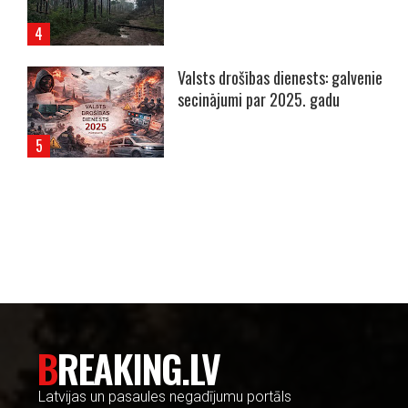
Valsts drošības dienests: galvenie
secinājumi par 2025. gadu
----- Account: breaking.lv -----
BREAKING.LV
Latvijas un pasaules negadījumu portāls