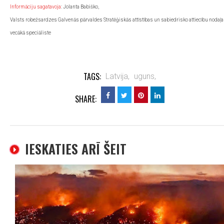
Informāciju sagatavoja
: Jolanta Babiško,
Valsts robežsardzes Galvenās pārvaldes Stratēģiskās attīstības un sabiedrisko attiecību nodaļ
vecākā speciāliste
TAGS:
Latvija,
uguns,
SHARE:
IESKATIES ARĪ ŠEIT