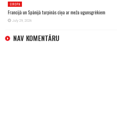
EIROPA
Francijā un Spānijā turpinās cīņa ar meža ugunsgrēkiem
July 29, 2026
NAV KOMENTĀRU