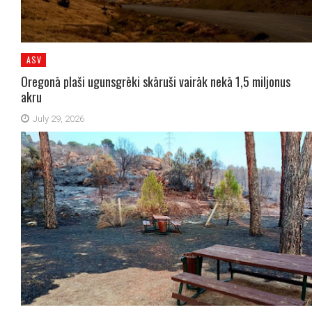
ASV
Oregonā plaši ugunsgrēki skāruši vairāk nekā 1,5 miljonus
akru
July 29, 2026