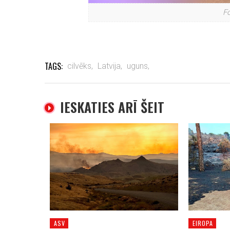
Fo
TAGS:
cilvēks,
Latvija,
uguns,
IESKATIES ARĪ ŠEIT
ASV
EIROPA