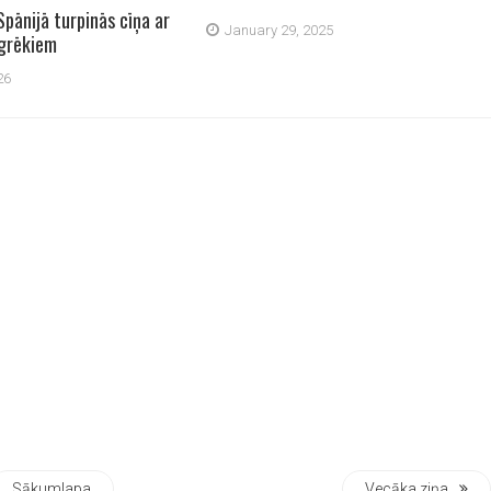
Spānijā turpinās cīņa ar
January 29, 2025
grēkiem
26
Sākumlapa
Vecāka ziņa