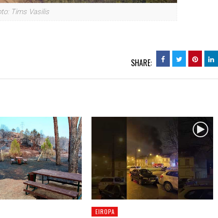
to: Tims Vasilis
SHARE:
EIROPA