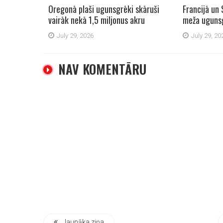
Oregonā plaši ugunsgrēki skāruši
Francijā un 
vairāk nekā 1,5 miljonus akru
meža uguns
July 29, 2026
July 29, 20
NAV KOMENTĀRU
Jaunāka ziņa