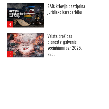
SAB: krievija pastiprina
juridisko karadarbību
Valsts drošības
dienests: galvenie
secinājumi par 2025.
gadu
----- Account: breaking.lv -----