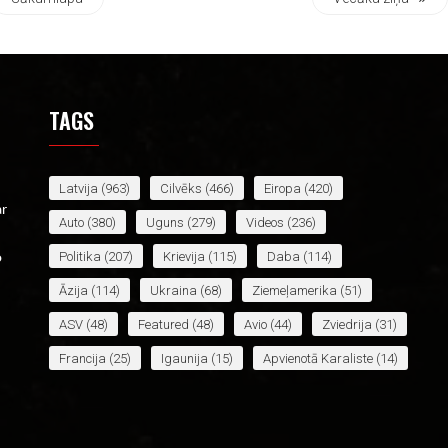
TAGS
Latvija
(963)
Cilvēks
(466)
Eiropa
(420)
ar
Auto
(380)
Uguns
(279)
Videos
(236)
Politika
(207)
Krievija
(115)
Daba
(114)
o
Āzija
(114)
Ukraina
(68)
Ziemeļamerika
(51)
ASV
(48)
Featured
(48)
Avio
(44)
Zviedrija
(31)
Francija
(25)
Igaunija
(15)
Apvienotā Karaliste
(14)
Lietuva
(14)
Āfrika
(14)
Baltkrievija
(12)
Irāna
(12)
Spānija
(12)
Jaunākais
(12)