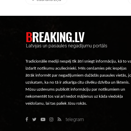
BREAKING.LV
Latvijas un pasaules negadījumu portāls
Tradicionālie mediji nespēj tik ātri sniegt informāciju, kā to v
izdarīt notikumu aculiecinieki. Mēs cenšamies pēc iespējas
ātrāk informēt par negadījumiem dažādās pasaules vietās, j
uzskatam, ka no tā ir atkarīga citu cilvēku dzīvība un liktenis.
Mūsu uzdevums publicēt informāciju par notikumiem un
nekomentēt tos vai arī nedot mājienus uz kāda viedokļa
veidošanu, lai tas paliek Jūsu rokās.
telegram