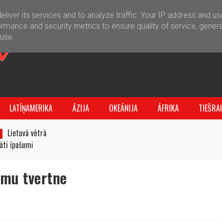
liver its services and to analyze traffic. Your IP address and u
rmance and security metrics to ensure quality of service, gener
buse.
LATĪŅAMERIKA
ĀZIJA
OKEĀNIJA
ĀFRIKA
TIEŠRA
Lietuvā vētrā
jāti īpašumi
umu tvertne