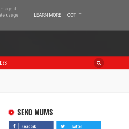
telegram
ser-agent
ate usage
LEARN MORE
GOT IT
IDES
SEKO MUMS