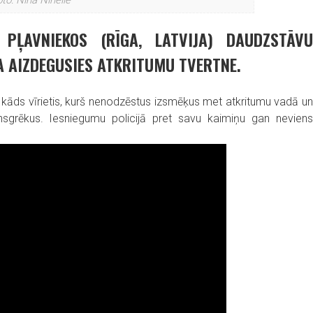
to: Nina Ninelle
 PĻAVNIEKOS (RĪGA, LATVIJA) DAUDZSTĀVU
A AIZDEGUSIES ATKRITUMU TVERTNE.
vo kāds vīrietis, kurš nenodzēstus izsmēķus met atkritumu vadā un
gunsgrēkus. Iesniegumu policijā pret savu kaimiņu gan neviens