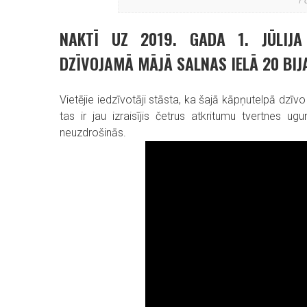
Fo
NAKTĪ UZ 2019. GADA 1. JŪLIJA
DZĪVOJAMĀ MĀJĀ SALNAS IELĀ 20 BIJ
Vietējie iedzīvotāji stāsta, ka šajā kāpņutelpā dzī
tas ir jau izraisījis četrus atkritumu tvertnes u
neuzdrošinās.