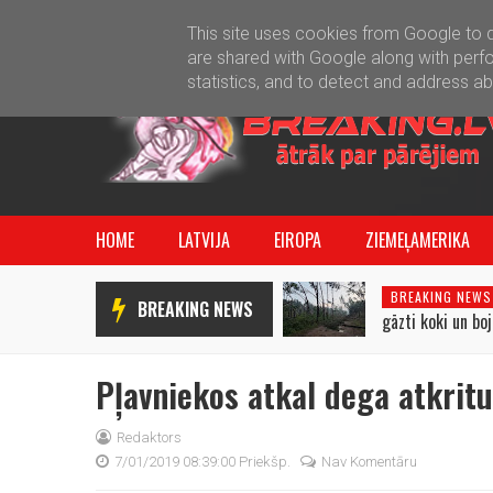
This site uses cookies from Google to de
are shared with Google along with perfo
statistics, and to detect and address a
HOME
LATVIJA
EIROPA
ZIEMEĻAMERIKA
BREAKING NEWS
BREAKING NEWS
gāzti koki un bo
Pļavniekos atkal dega atkrit
Redaktors
7/01/2019 08:39:00 Priekšp.
Nav Komentāru