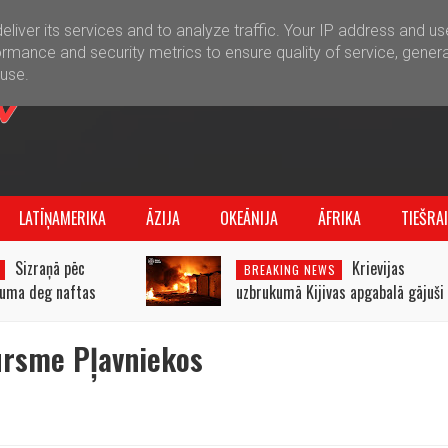
liver its services and to analyze traffic. Your IP address and u
rmance and security metrics to ensure quality of service, gener
buse.
LATĪŅAMERIKA
ĀZIJA
OKEĀNIJA
ĀFRIKA
TIEŠRA
Sizraņā pēc
Krievijas
BREAKING NEWS
kuma deg naftas
uzbrukumā Kijivas apgabalā gājuši
īca
bojā trīs cilvēki
ursme Pļavniekos