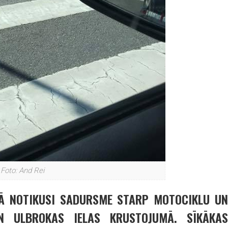
Foto: And Rei
IKĀ NOTIKUSI SADURSME STARP MOTOCIKLU UN
N ULBROKAS IELAS KRUSTOJUMĀ. SĪKĀKAS