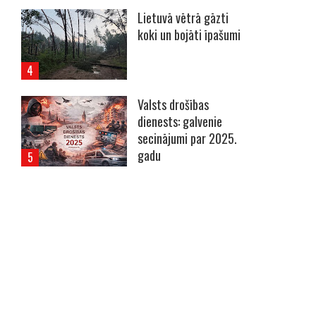
Lietuvā vētrā gāzti
koki un bojāti īpašumi
Valsts drošības
dienests: galvenie
secinājumi par 2025.
gadu
----- Account: breaking.lv -----