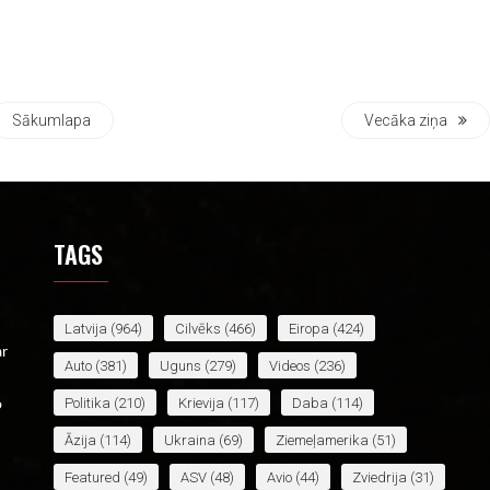
Sākumlapa
Vecāka ziņa
TAGS
Latvija
(964)
Cilvēks
(466)
Eiropa
(424)
ar
Auto
(381)
Uguns
(279)
Videos
(236)
Politika
(210)
Krievija
(117)
Daba
(114)
o
Āzija
(114)
Ukraina
(69)
Ziemeļamerika
(51)
Featured
(49)
ASV
(48)
Avio
(44)
Zviedrija
(31)