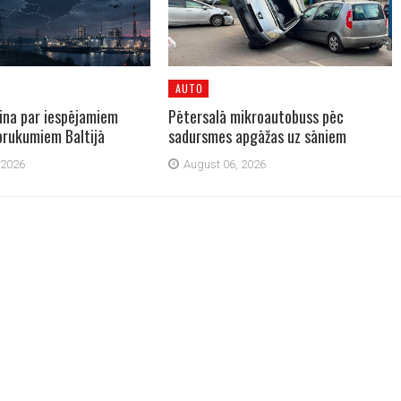
AUTO
dina par iespējamiem
Pētersalā mikroautobuss pēc
zbrukumiem Baltijā
sadursmes apgāžas uz sāniem
 2026
August 06, 2026