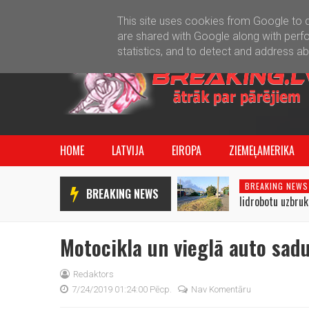
This site uses cookies from Google to de
are shared with Google along with perfo
statistics, and to detect and address a
HOME
LATVIJA
EIROPA
ZIEMEĻAMERIKA
BREAKING NEWS
BREAKING NEWS
lidrobotu uzbru
pārstrādes rūpn
Motocikla un vieglā auto sad
Redaktors
7/24/2019 01:24:00 Pēcp.
Nav Komentāru