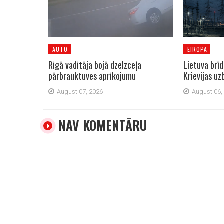
AUTO
EIROPA
Rīgā vadītāja bojā dzelzceļa
Lietuva brī
pārbrauktuves aprīkojumu
Krievijas u
August 07, 2026
August 06,
NAV KOMENTĀRU