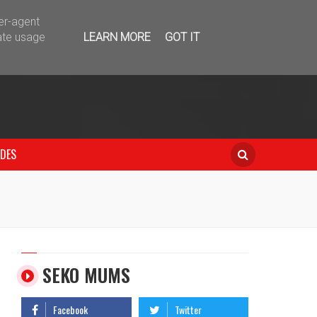
telegram
ser-agent
ate usage
LEARN MORE
GOT IT
IDES
SEKO MUMS