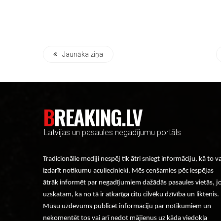
Jaunāka ziņa
BREAKING.LV
Latvijas un pasaules negadījumu portāls
Tradicionālie mediji nespēj tik ātri sniegt informāciju, kā to v
izdarīt notikumu aculiecinieki. Mēs cenšamies pēc iespējas
ātrāk informēt par negadījumiem dažādās pasaules vietās, j
uzskatam, ka no tā ir atkarīga citu cilvēku dzīvība un liktenis.
Mūsu uzdevums publicēt informāciju par notikumiem un
nekomentēt tos vai arī nedot mājienus uz kāda viedokļa