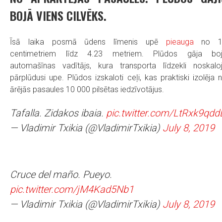
BOJĀ VIENS CILVĒKS.
Īsā laika posmā ūdens līmenis upē
pieauga
no 1
centimetriem līdz 4.23 metriem. Plūdos gāja bo
automašīnas vadītājs, kura transporta līdzekli noskalo
pārplūdusi upe. Plūdos izskaloti ceļi, kas praktiski izolēja 
ārējās pasaules 10 000 pilsētas iedzīvotājus.
Tafalla. Zidakos ibaia.
pic.twitter.com/LtRxk9qdd
— Vladimir Txikia (@VladimirTxikia)
July 8, 2019
Cruce del maño. Pueyo.
pic.twitter.com/jM4Kad5Nb1
— Vladimir Txikia (@VladimirTxikia)
July 8, 2019