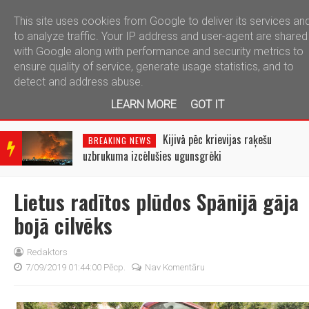
This site uses cookies from Google to deliver its services an
telegram
to analyze traffic. Your IP address and user-agent are shared
with Google along with performance and security metrics to
ensure quality of service, generate usage statistics, and to
detect and address abuse.
LEARN MORE
GOT IT
BRE
AKIN
Kijivā pēc krievijas raķešu
BREAKING NEWS
G
uzbrukuma izcēlušies ugunsgrēki
NEW
S
Lietus radītos plūdos Spānijā gāja
bojā cilvēks
Redaktors
7/09/2019 01:44:00 Pēcp.
Nav Komentāru