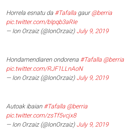
Horrela esnatu da
#Tafalla
gaur
@berria
pic.twitter.com/bIpqb3aRIe
— Ion Orzaiz (@IonOrzaiz)
July 9, 2019
Hondamendiaren ondorena
#Tafalla
@berria
pic.twitter.com/RJF1LLnAoN
— Ion Orzaiz (@IonOrzaiz)
July 9, 2019
Autoak ibaian
#Tafalla
@berria
pic.twitter.com/zsTf5vcjx8
— Ion Orzaiz (@IonOrzaiz)
July 9, 2019