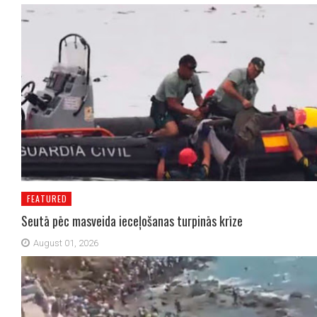
FEATURED
Seutā pēc masveida ieceļošanas turpinās krīze
August 01, 2026