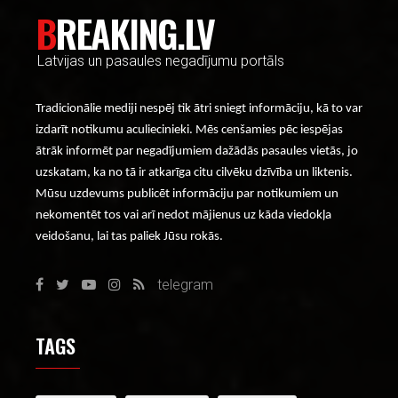
BREAKING.LV
Latvijas un pasaules negadījumu portāls
Tradicionālie mediji nespēj tik ātri sniegt informāciju, kā to var
izdarīt notikumu aculiecinieki. Mēs cenšamies pēc iespējas
ātrāk informēt par negadījumiem dažādās pasaules vietās, jo
uzskatam, ka no tā ir atkarīga citu cilvēku dzīvība un liktenis.
Mūsu uzdevums publicēt informāciju par notikumiem un
nekomentēt tos vai arī nedot mājienus uz kāda viedokļa
veidošanu, lai tas paliek Jūsu rokās.
telegram
TAGS