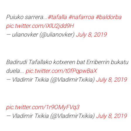
Puiuko sarrera...
#tafalla
#nafarroa
#baldorba
pic.twitter.com/iXlU2jdd9H
— ulianovker (@ulianovker)
July 8, 2019
Badirudi Tafallako kotxeren bat Erriberrin bukatu
duela...
pic.twitter.com/t0fPqpwBaX
— Vladimir Txikia (@VladimirTxikia)
July 8, 2019
pic.twitter.com/1r9OMyFVq3
— Vladimir Txikia (@VladimirTxikia)
July 8, 2019