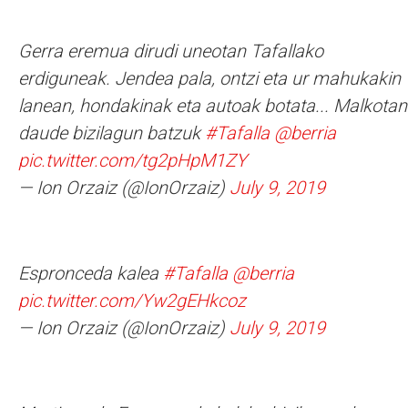
Gerra eremua dirudi uneotan Tafallako
erdiguneak. Jendea pala, ontzi eta ur mahukakin
lanean, hondakinak eta autoak botata... Malkotan
daude bizilagun batzuk
#Tafalla
@berria
pic.twitter.com/tg2pHpM1ZY
— Ion Orzaiz (@IonOrzaiz)
July 9, 2019
Espronceda kalea
#Tafalla
@berria
pic.twitter.com/Yw2gEHkcoz
— Ion Orzaiz (@IonOrzaiz)
July 9, 2019