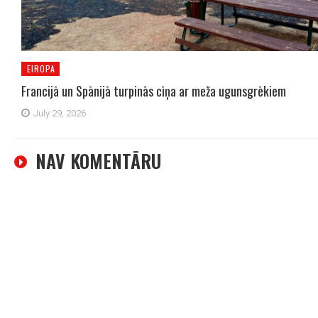
EIROPA
Francijā un Spānijā turpinās cīņa ar meža ugunsgrēkiem
July 29, 2026
NAV KOMENTĀRU