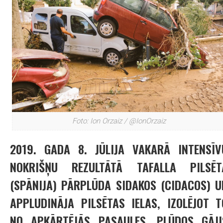
Foto: Ion Orzaiz / @IonOrzaiz
2019. GADA 8. JŪLIJA VAKARĀ INTENSĪV
NOKRIŠŅU REZULTĀTĀ TAFALLA PILSĒT
(SPĀNIJA) PĀRPLŪDA SIDAKOS (CIDACOS) U
APPLUDINĀJA PILSĒTAS IELAS, IZOLĒJOT T
NO APKĀRTĒJĀS PASAULES. PLŪDOS GĀJI