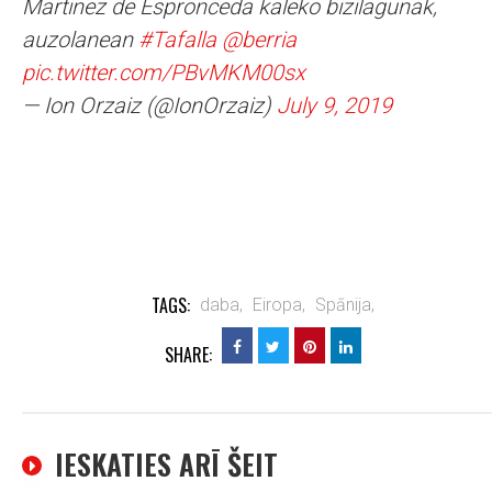
Martinez de Espronceda kaleko bizilagunak,
auzolanean
#Tafalla
@berria
pic.twitter.com/PBvMKM00sx
— Ion Orzaiz (@IonOrzaiz)
July 9, 2019
TAGS:
daba,
Eiropa,
Spānija,
SHARE:
IESKATIES ARĪ ŠEIT