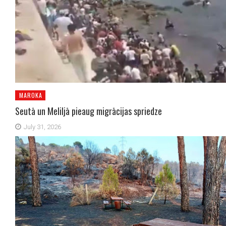
MAROKA
Seutā un Meliljā pieaug migrācijas spriedze
July 31, 2026