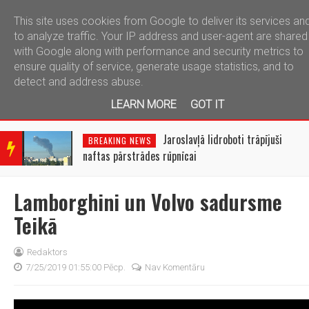
This site uses cookies from Google to deliver its services an
telegram
to analyze traffic. Your IP address and user-agent are shared
with Google along with performance and security metrics to
ensure quality of service, generate usage statistics, and to
detect and address abuse.
LEARN MORE
GOT IT
BRE
AKIN
Jaroslavļā lidroboti trāpījuši
BREAKING NEWS
G
naftas pārstrādes rūpnīcai
NEW
S
Lamborghini un Volvo sadursme
Teikā
Redaktors
7/25/2019 01:55:00 Pēcp.
Nav Komentāru