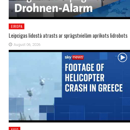
EIROPA
Leipcigas lidostā atrasts ar sprāgstvielām aprīkots lidrobots
August 06, 2026
AVIO