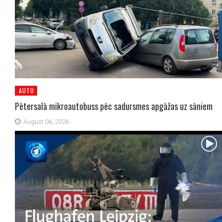
AUTO
Pētersalā mikroautobuss pēc sadursmes apgāžas uz sāniem
August 06, 2026