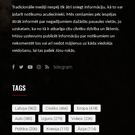
Tradicionālie mediji nespēj tik ātri sniegt informāciju, kā to var
izdarīt notikumu aculiecinieki. Mēs cenšamies pēc iespējas
ātrāk informēt par negadījumiem dažādās pasaules vietās, jo
uzskatam, ka no tā ir atkarīga citu cilvēku dzīvība un liktenis.
Mūsu uzdevums publicēt informāciju par notikumiem un
nekomentēt tos vai arī nedot mājienus uz kāda viedokļa
veidošanu, lai tas paliek Jūsu rokās.
telegram
TAGS
Latvija
(962)
Cilvēks
(466)
Eiropa
(418)
Auto
(380)
Uguns
(279)
Videos
(236)
Politika
(206)
Krievija
(115)
Āzija
(114)