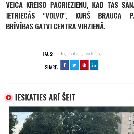
VEICA KREISO PAGRIEZIENU, KAD TĀS SĀN
IETRIECĀS "VOLVO", KURŠ BRAUCA P
BRĪVĪBAS GATVI CENTRA VIRZIENĀ.
TAGS:
auto,
Latvija,
videos,
SHARE:
IESKATIES ARĪ ŠEIT