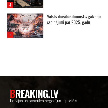
Valsts drošības dienests: galvenie
secinājumi par 2025. gadu
----- Account: breaking.lv -----
BREAKING.LV
Latvijas un pasaules negadījumu portāls