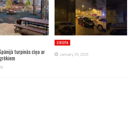
EIROPA
Spānijā turpinās cīņa ar
January 29, 2025
grēkiem
26