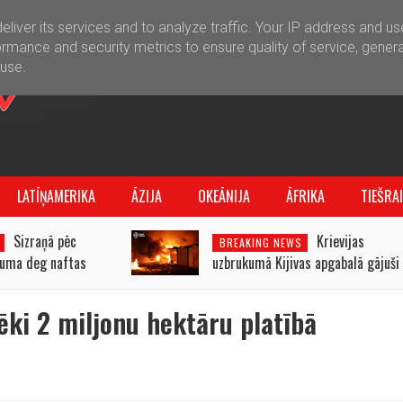
liver its services and to analyze traffic. Your IP address and u
rmance and security metrics to ensure quality of service, gener
buse.
LATĪŅAMERIKA
ĀZIJA
OKEĀNIJA
ĀFRIKA
TIEŠRA
Sizraņā pēc
Krievijas
BREAKING NEWS
kuma deg naftas
uzbrukumā Kijivas apgabalā gājuši
īca
bojā trīs cilvēki
ēki 2 miljonu hektāru platībā