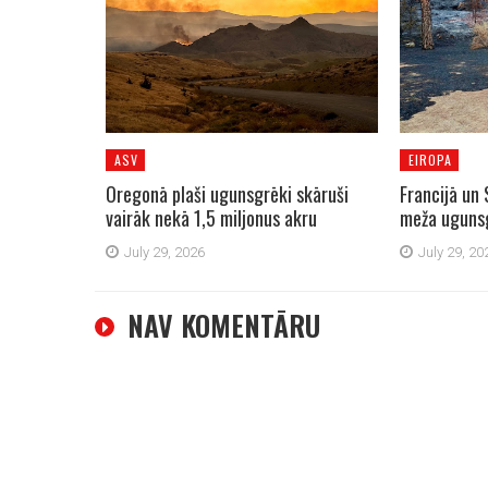
ASV
EIROPA
Oregonā plaši ugunsgrēki skāruši
Francijā un 
vairāk nekā 1,5 miljonus akru
meža uguns
July 29, 2026
July 29, 20
NAV KOMENTĀRU