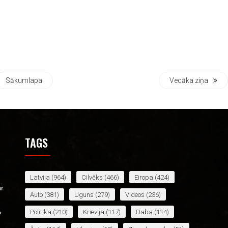
Sākumlapa
Vecāka ziņa
TAGS
Latvija
(964)
Cilvēks
(466)
Eiropa
(424)
ar
Auto
(381)
Uguns
(279)
Videos
(236)
Politika
(210)
Krievija
(117)
Daba
(114)
o