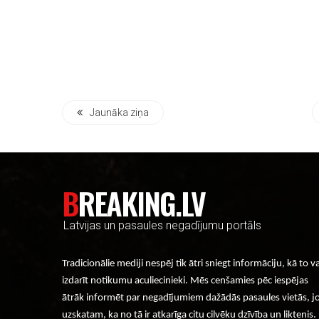
Jaunāka ziņa
BREAKING.LV
Latvijas un pasaules negadījumu portāls
Tradicionālie mediji nespēj tik ātri sniegt informāciju, kā to v
izdarīt notikumu aculiecinieki. Mēs cenšamies pēc iespējas
ātrāk informēt par negadījumiem dažādās pasaules vietās, j
uzskatam, ka no tā ir atkarīga citu cilvēku dzīvība un liktenis.