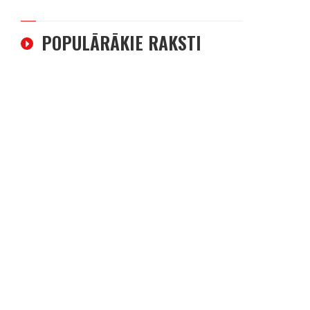
POPULĀRĀKIE RAKSTI
----- Account: breaking.lv -----