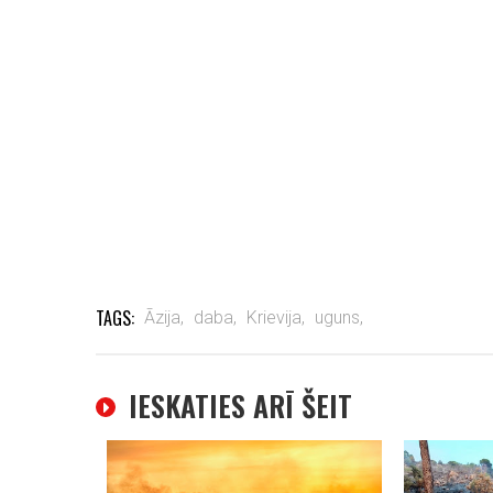
TAGS:
Āzija,
daba,
Krievija,
uguns,
IESKATIES ARĪ ŠEIT