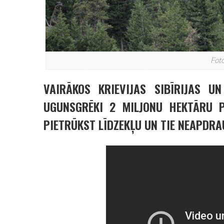
Fot
VAIRĀKOS KRIEVIJAS SIBĪRIJAS 
UGUNSGRĒKI 2 MILJONU HEKTĀRU P
PIETRŪKST LĪDZEKĻU UN TIE NEAPDR