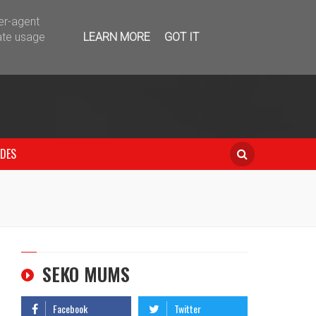
telegram
ser-agent
ate usage
LEARN MORE
GOT IT
IDES
SEKO MUMS