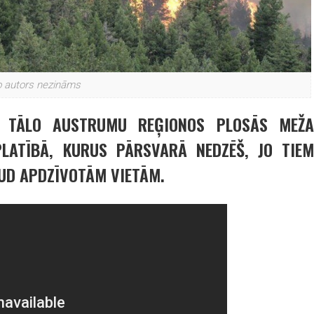
o autors nezināms
UN TĀLO AUSTRUMU REĢIONOS PLOSĀS MEŽA
LATĪBĀ, KURUS PĀRSVARĀ NEDZĒŠ, JO TIEM
AUD APDZĪVOTĀM VIETĀM.