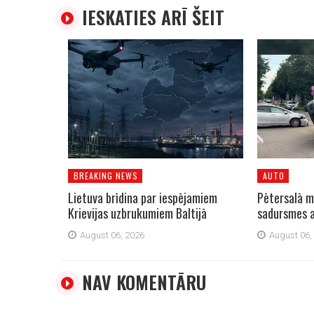
IESKATIES ARĪ ŠEIT
BREAKING NEWS
AUTO
Lietuva brīdina par iespējamiem
Pētersalā m
Krievijas uzbrukumiem Baltijā
sadursmes a
August 06, 2026
August 06,
NAV KOMENTĀRU