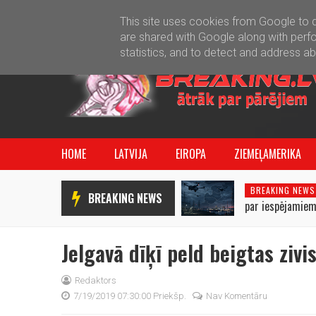
This site uses cookies from Google to de
are shared with Google along with perfo
statistics, and to detect and address a
HOME
LATVIJA
EIROPA
ZIEMEĻAMERIKA
BREAKING NEWS
BREAKING NEWS
par iespējamiem
uzbrukumiem Bal
Jelgavā dīķī peld beigtas zivi
Redaktors
7/19/2019 07:30:00 Priekšp.
Nav Komentāru