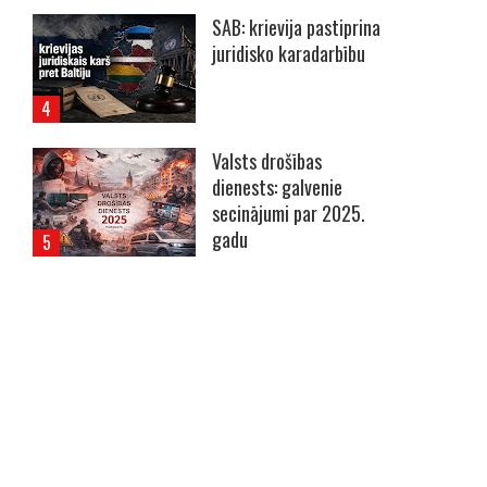
SAB: krievija pastiprina
juridisko karadarbību
Valsts drošības
dienests: galvenie
secinājumi par 2025.
gadu
----- Account: breaking.lv -----