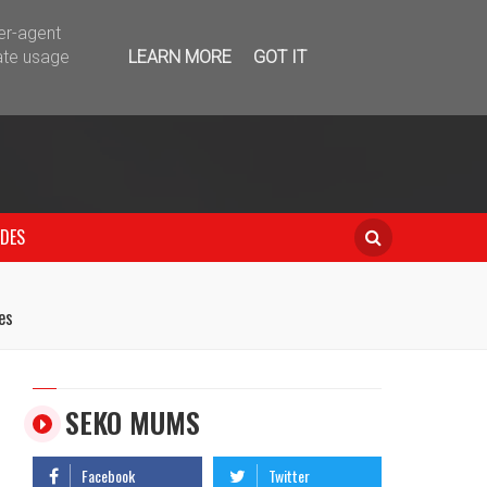
telegram
ser-agent
ate usage
LEARN MORE
GOT IT
IDES
es
SEKO MUMS