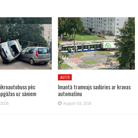
AUTO
ikroautobuss pēc
Imantā tramvajs sadūries ar kravas
pgāžas uz sāniem
automašīnu
 2026
August 03, 2026