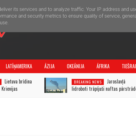
liver its services and to analyze traffic. Your IP address and u
rmance and security metrics to ensure quality of service, gener
buse.
LATĪŅAMERIKA
ĀZIJA
OKEĀNIJA
ĀFRIKA
TIEŠRA
Lietuva brīdina
Jaroslavļā
BREAKING NEWS
 Krievijas
lidroboti trāpījuši naftas pārstrād
tijā
rūpnīcai
s