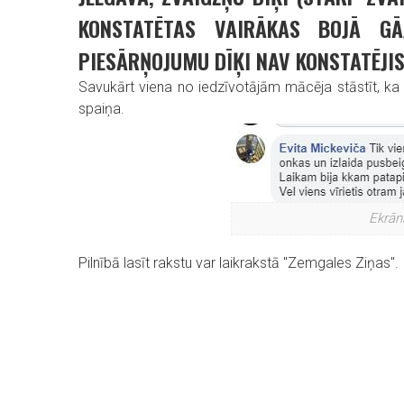
KONSTATĒTAS VAIRĀKAS BOJĀ GĀ
PIESĀRŅOJUMU DĪĶI NAV KONSTATĒJIS
Savukārt viena no iedzīvotājām mācēja stāstīt, ka 
spaiņa.
Ekrān
Pilnībā lasīt rakstu var laikrakstā "Zemgales Ziņas".