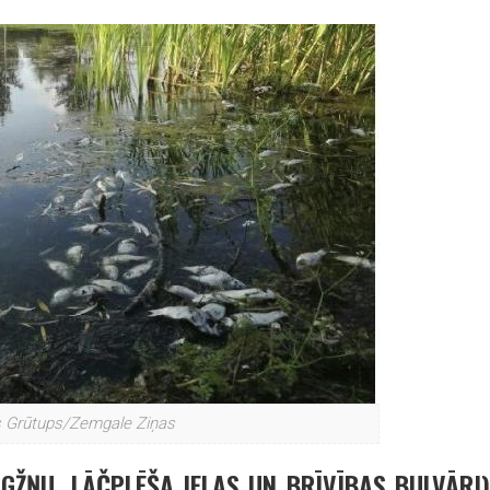
is Grūtups/Zemgale Ziņas
IGŽŅU, LĀČPLĒŠA IELAS UN BRĪVĪBAS BULVĀRI)