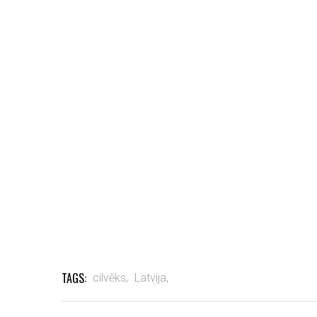
TAGS:
cilvēks,
Latvija,