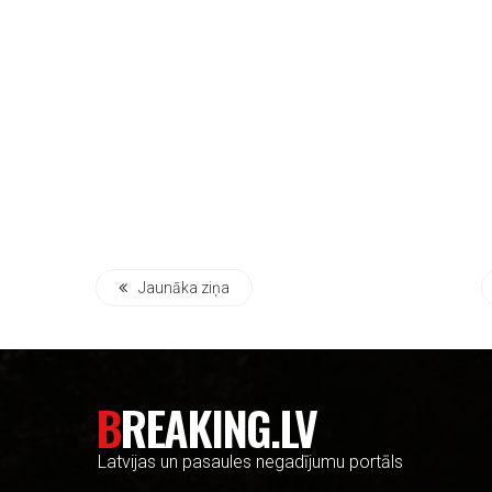
Jaunāka ziņa
BREAKING.LV
Latvijas un pasaules negadījumu portāls