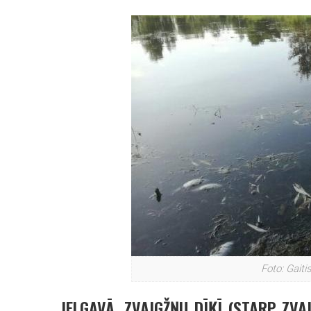
Foto: Gait
JELGAVĀ, ZVAIGŽŅU DĪĶĪ (STARP ZVA