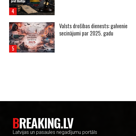
Valsts drošības dienests: galvenie
secinājumi par 2025. gadu
----- Account: breaking.lv -----
BREAKING.LV
Latvijas un pasaules negadījumu portāls