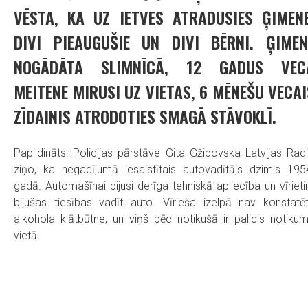
VĒSTA, KA UZ IETVES ATRADUSIES ĢIMENE
DIVI PIEAUGUŠIE UN DIVI BĒRNI. ĢIMEN
NOGĀDĀTA SLIMNĪCĀ, 12 GADUS VEC
MEITENE MIRUSI UZ VIETAS, 6 MĒNEŠU VECAI
ZĪDAINIS ATRODOTIES SMAGĀ STĀVOKLĪ.
Papildināts: Policijas pārstāve Gita Gžibovska Latvijas Rad
ziņo, ka negadījumā iesaistītais autovadītājs dzimis 195
gadā. Automašīnai bijusi derīga tehniskā apliecība un vīriet
bijušas tiesības vadīt auto. Vīrieša izelpā nav konstatē
alkohola klātbūtne, un viņš pēc notikušā ir palicis notiku
vietā.