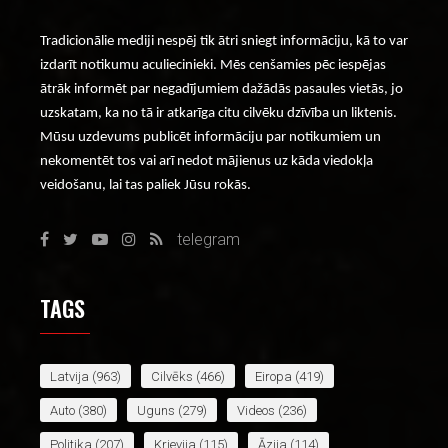
Tradicionālie mediji nespēj tik ātri sniegt informāciju, kā to var
izdarīt notikumu aculiecinieki. Mēs cenšamies pēc iespējas
ātrāk informēt par negadījumiem dažādās pasaules vietās, jo
uzskatam, ka no tā ir atkarīga citu cilvēku dzīvība un liktenis.
Mūsu uzdevums publicēt informāciju par notikumiem un
nekomentēt tos vai arī nedot mājienus uz kāda viedokļa
veidošanu, lai tas paliek Jūsu rokās.
telegram
TAGS
Latvija
(963)
Cilvēks
(466)
Eiropa
(419)
Auto
(380)
Uguns
(279)
Videos
(236)
Politika
(207)
Krievija
(115)
Āzija
(114)