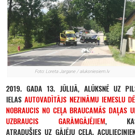
Foto: Loreta Jargane / aluksniesiem.lv
2019. GADA 13. JŪLIJĀ, ALŪKSNĒ UZ PIL
IELAS
AUTOVADĪTĀJS NEZINĀMU IEMESLU DĒ
NOBRAUCIS NO CEĻA BRAUCAMĀS DAĻAS U
UZBRAUCIS GARĀMGĀJĒJIEM
, KA
ATRADUŠIES UZ GĀJĒJU CEĻA. ACULIECINIEK