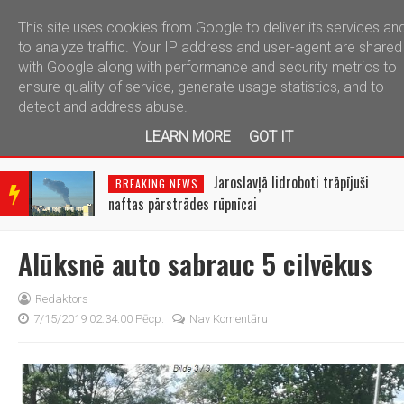
This site uses cookies from Google to deliver its services an
telegram
to analyze traffic. Your IP address and user-agent are shared
with Google along with performance and security metrics to
ensure quality of service, generate usage statistics, and to
detect and address abuse.
LEARN MORE
GOT IT
BRE
AKIN
Jaroslavļā lidroboti trāpījuši
BREAKING NEWS
G
naftas pārstrādes rūpnīcai
NEW
S
Alūksnē auto sabrauc 5 cilvēkus
Redaktors
7/15/2019 02:34:00 Pēcp.
Nav Komentāru