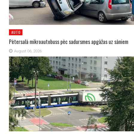
AUTO
Pētersalā mikroautobuss pēc sadursmes apgāžas uz sāniem
August 06, 2026