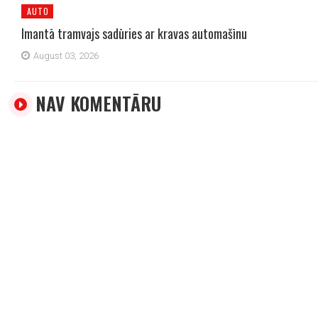
AUTO
Imantā tramvajs sadūries ar kravas automašīnu
August 03, 2026
NAV KOMENTĀRU