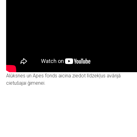
Alūksnes un Apes fonds aicina ziedot līdzekļus avārijā
cietušajai ģimenei.