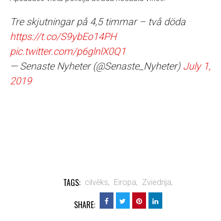
Tre skjutningar på 4,5 timmar – två döda
https://t.co/S9ybEo14PH
pic.twitter.com/p6glnlX0Q1
— Senaste Nyheter (@Senaste_Nyheter)
July 1,
2019
TAGS:
cilvēks,
Eiropa,
Zviedrija,
SHARE: