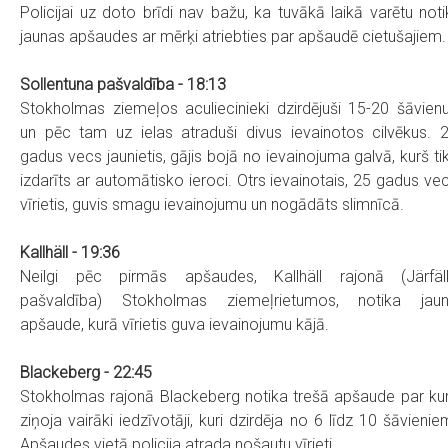
Policijai uz doto brīdi nav bažu, ka tuvākā laikā varētu noti
jaunas apšaudes ar mērķi atriebties par apšaudē cietušajiem.
Sollentuna pašvaldība - 18:13
Stokholmas ziemeļos aculiecinieki dzirdējuši 15-20 šāvien
un pēc tam uz ielas atraduši divus ievainotos cilvēkus. 
gadus vecs jaunietis, gājis bojā no ievainojuma galvā, kurš ti
izdarīts ar automātisko ieroci. Otrs ievainotais, 25 gadus ve
vīrietis, guvis smagu ievainojumu un nogādāts slimnīcā.
Kallhäll - 19:36
Neilgi pēc pirmās apšaudes, Kallhäll rajonā (Järfäl
pašvaldība) Stokholmas ziemeļrietumos, notika jau
apšaude, kurā vīrietis guva ievainojumu kājā.
Blackeberg - 22:45
Stokholmas rajonā Blackeberg notika trešā apšaude par ku
ziņoja vairāki iedzīvotāji, kuri dzirdēja no 6 līdz 10 šāvienie
Apšaudes vietā policija atrada nošautu vīrieti.