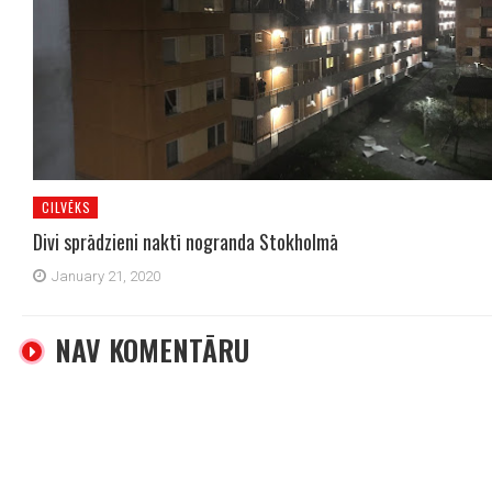
CILVĒKS
Divi sprādzieni naktī nogranda Stokholmā
January 21, 2020
NAV KOMENTĀRU