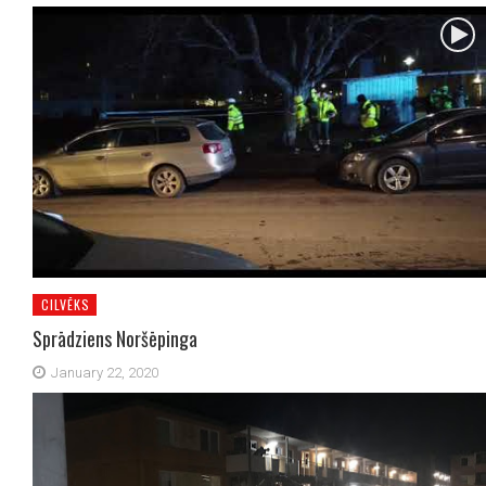
CILVĒKS
Sprādziens Noršēpinga
January 22, 2020