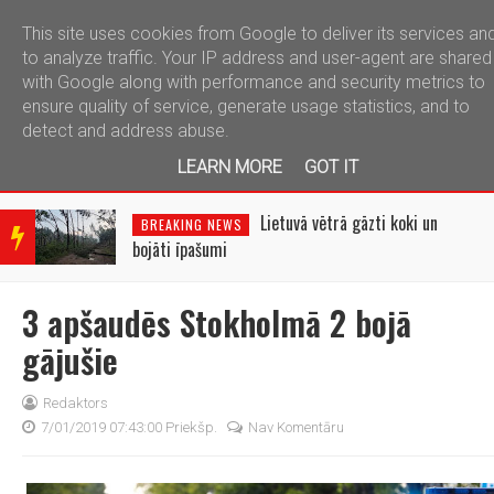
This site uses cookies from Google to deliver its services an
telegram
to analyze traffic. Your IP address and user-agent are shared
with Google along with performance and security metrics to
ensure quality of service, generate usage statistics, and to
detect and address abuse.
LEARN MORE
GOT IT
BRE
AKIN
Lietuvā vētrā gāzti koki un
BREAKING NEWS
G
bojāti īpašumi
NEW
S
3 apšaudēs Stokholmā 2 bojā
gājušie
Redaktors
7/01/2019 07:43:00 Priekšp.
Nav Komentāru