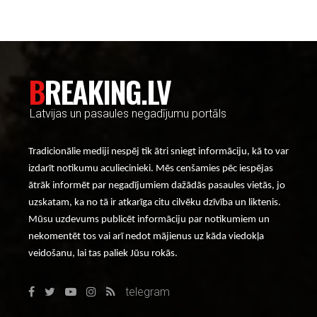
BREAKING.LV
Latvijas un pasaules negadījumu portāls
Tradicionālie mediji nespēj tik ātri sniegt informāciju, kā to var
izdarīt notikumu aculiecinieki. Mēs cenšamies pēc iespējas
ātrāk informēt par negadījumiem dažādās pasaules vietās, jo
uzskatam, ka no tā ir atkarīga citu cilvēku dzīvība un liktenis.
Mūsu uzdevums publicēt informāciju par notikumiem un
nekomentēt tos vai arī nedot mājienus uz kāda viedokļa
veidošanu, lai tas paliek Jūsu rokās.
telegram