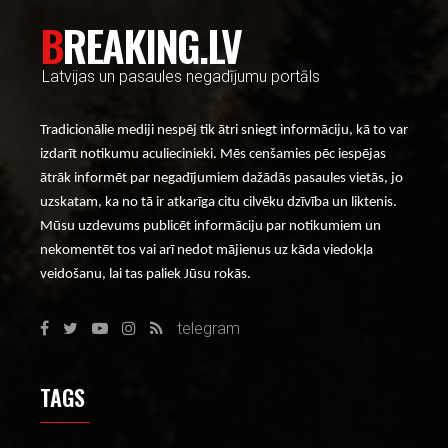
BREAKING.LV
Latvijas un pasaules negadījumu portāls
Tradicionālie mediji nespēj tik ātri sniegt informāciju, kā to var
izdarīt notikumu aculiecinieki. Mēs cenšamies pēc iespējas
ātrāk informēt par negadījumiem dažādās pasaules vietās, jo
uzskatam, ka no tā ir atkarīga citu cilvēku dzīvība un liktenis.
Mūsu uzdevums publicēt informāciju par notikumiem un
nekomentēt tos vai arī nedot mājienus uz kāda viedokļa
veidošanu, lai tas paliek Jūsu rokās.
telegram
TAGS