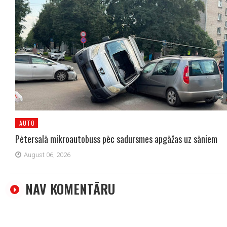
AUTO
Pētersalā mikroautobuss pēc sadursmes apgāžas uz sāniem
August 06, 2026
NAV KOMENTĀRU