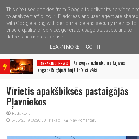
This site uses cookies from Google to deliver its services an
telegram
to analyze traffic. Your IP address and user-agent are shared
with Google along with performance and security metrics to
ensure quality of service, generate usage statistics, and to
detect and address abuse.
LEARN MORE
GOT IT
BRE
AKIN
Krievijas uzbrukumā Kijivas
BREAKING NEWS
G
apgabalā gājuši bojā trīs cilvēki
NEW
S
Vīrietis apakšbiksēs pastaigājās
Pļavniekos
Redaktors
6/05/2019 08:20:00 Priekšp.
Nav Komentāru