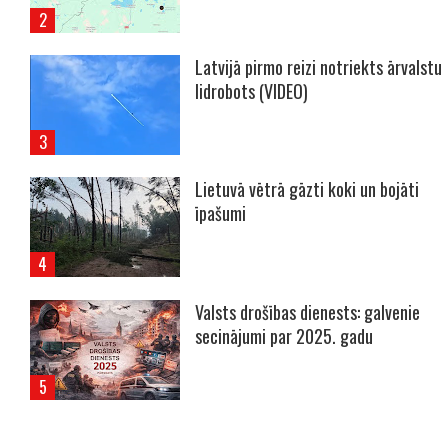
Latvijā pirmo reizi notriekts ārvalstu
lidrobots (VIDEO)
Lietuvā vētrā gāzti koki un bojāti
īpašumi
Valsts drošības dienests: galvenie
secinājumi par 2025. gadu