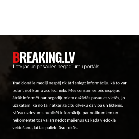
----- Account: breaking.lv -----
BREAKING.LV
Latvijas un pasaules negadījumu portāls
Tradicionālie mediji nespēj tik ātri sniegt informāciju, kā to var
izdarīt notikumu aculiecinieki. Mēs cenšamies pēc iespējas
ātrāk informēt par negadījumiem dažādās pasaules vietās, jo
uzskatam, ka no tā ir atkarīga citu cilvēku dzīvība un liktenis.
Mūsu uzdevums publicēt informāciju par notikumiem un
nekomentēt tos vai arī nedot mājienus uz kāda viedokļa
veidošanu, lai tas paliek Jūsu rokās.