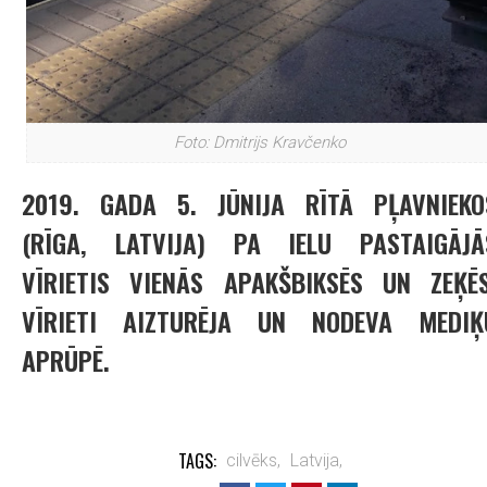
Foto: Dmitrijs Kravčenko
2019. GADA 5. JŪNIJA RĪTĀ PĻAVNIEKO
(RĪGA, LATVIJA) PA IELU PASTAIGĀJĀ
VĪRIETIS VIENĀS APAKŠBIKSĒS UN ZEĶĒS
VĪRIETI AIZTURĒJA UN NODEVA MEDIĶ
APRŪPĒ.
TAGS:
cilvēks,
Latvija,