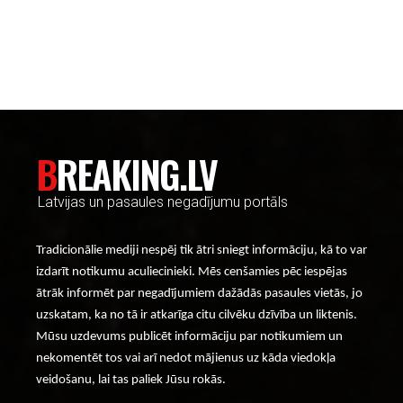
----- Account: breaking.lv -----
BREAKING.LV
Latvijas un pasaules negadījumu portāls
Tradicionālie mediji nespēj tik ātri sniegt informāciju, kā to var
izdarīt notikumu aculiecinieki. Mēs cenšamies pēc iespējas
ātrāk informēt par negadījumiem dažādās pasaules vietās, jo
uzskatam, ka no tā ir atkarīga citu cilvēku dzīvība un liktenis.
Mūsu uzdevums publicēt informāciju par notikumiem un
nekomentēt tos vai arī nedot mājienus uz kāda viedokļa
veidošanu, lai tas paliek Jūsu rokās.