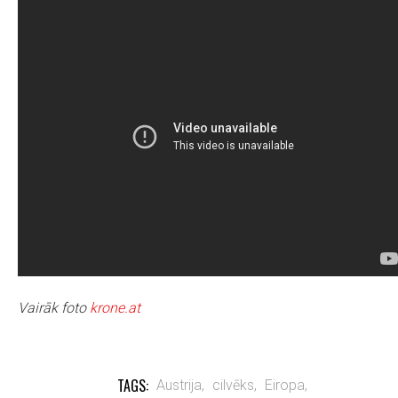
Vairāk foto
krone.at
TAGS:
Austrija,
cilvēks,
Eiropa,