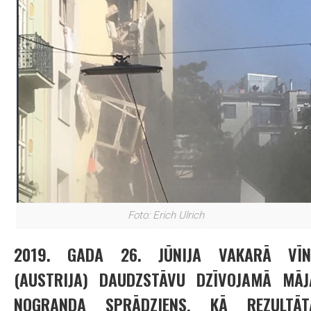
Foto: Erich Ulrich
2019. GADA 26. JŪNIJA VAKARĀ VĪN
(AUSTRIJA) DAUDZSTĀVU DZĪVOJAMĀ MĀJ
NOGRANDA SPRĀDZIENS, KĀ REZULTĀT