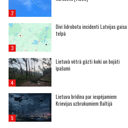
Divi lidrobotu incidenti Latvijas gaisa
telpā
Lietuvā vētrā gāzti koki un bojāti
īpašumi
Lietuva brīdina par iespējamiem
Krievijas uzbrukumiem Baltijā