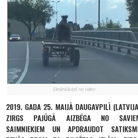
Ekrānšāviņš no video
2019. GADA 25. MAIJĀ DAUGAVPILĪ (LATVIJA
ZIRGS PAJŪGĀ AIZBĒGA NO SAVIE
SAIMNIEKIEM UN APDRAUDOT SATIKSMI