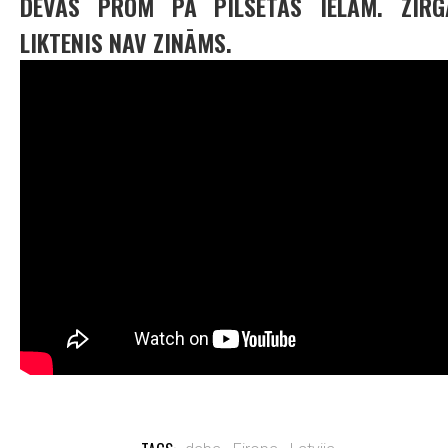
DEVĀS PROM PA PILSĒTAS IELĀM. ZIRG
LIKTENIS NAV ZINĀMS.