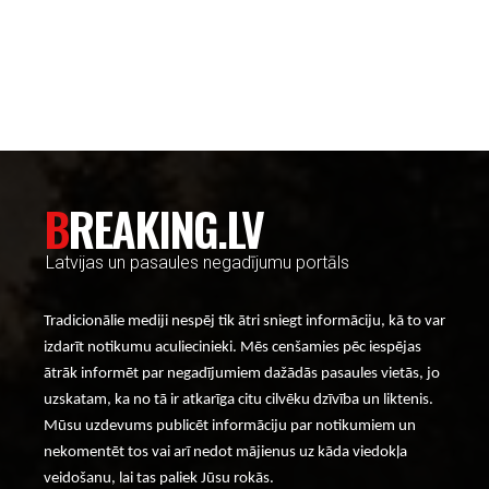
----- Account: breaking.lv -----
BREAKING.LV
Latvijas un pasaules negadījumu portāls
Tradicionālie mediji nespēj tik ātri sniegt informāciju, kā to var
izdarīt notikumu aculiecinieki. Mēs cenšamies pēc iespējas
ātrāk informēt par negadījumiem dažādās pasaules vietās, jo
uzskatam, ka no tā ir atkarīga citu cilvēku dzīvība un liktenis.
Mūsu uzdevums publicēt informāciju par notikumiem un
nekomentēt tos vai arī nedot mājienus uz kāda viedokļa
veidošanu, lai tas paliek Jūsu rokās.