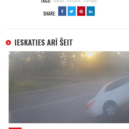
TAGS:
daba,
Eiropa,
Latvija,
SHARE:
IESKATIES ARĪ ŠEIT