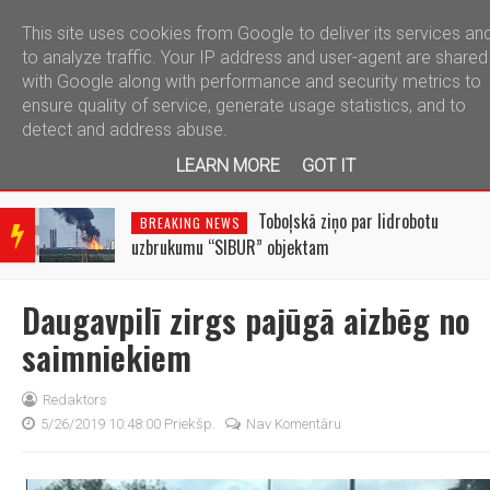
This site uses cookies from Google to deliver its services an
telegram
to analyze traffic. Your IP address and user-agent are shared
with Google along with performance and security metrics to
ensure quality of service, generate usage statistics, and to
detect and address abuse.
LEARN MORE
GOT IT
BRE
AKIN
Toboļskā ziņo par lidrobotu
BREAKING NEWS
G
uzbrukumu “SIBUR” objektam
NEW
S
Daugavpilī zirgs pajūgā aizbēg no
saimniekiem
Redaktors
5/26/2019 10:48:00 Priekšp.
Nav Komentāru