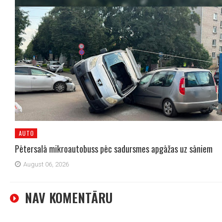
AUTO
Pētersalā mikroautobuss pēc sadursmes apgāžas uz sāniem
August 06, 2026
NAV KOMENTĀRU