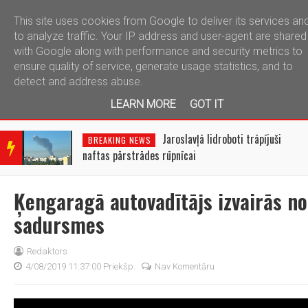
This site uses cookies from Google to deliver its services an
telegram
to analyze traffic. Your IP address and user-agent are shared
with Google along with performance and security metrics to
ensure quality of service, generate usage statistics, and to
detect and address abuse.
LEARN MORE
GOT IT
BRE
AKIN
Jaroslavļā lidroboti trāpījuši
BREAKING NEWS
G
naftas pārstrādes rūpnīcai
NEW
S
Ķengaragā autovadītājs izvairās no
sadursmes
Redaktors
4/08/2019 11:37:00 Priekšp.
Nav Komentāru