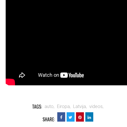
TAGS:
auto,
Eiropa,
Latvija,
videos,
SHARE: