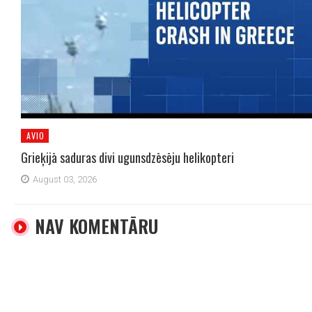
AVIO
Grieķijā saduras divi ugunsdzēsēju helikopteri
August 03, 2026
NAV KOMENTĀRU