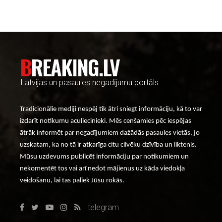
BREAKING.LV
Latvijas un pasaules negadījumu portāls
Tradicionālie mediji nespēj tik ātri sniegt informāciju, kā to var
izdarīt notikumu aculiecinieki. Mēs cenšamies pēc iespējas
ātrāk informēt par negadījumiem dažādās pasaules vietās, jo
uzskatam, ka no tā ir atkarīga citu cilvēku dzīvība un liktenis.
Mūsu uzdevums publicēt informāciju par notikumiem un
nekomentēt tos vai arī nedot mājienus uz kāda viedokļa
veidošanu, lai tas paliek Jūsu rokās.
telegram