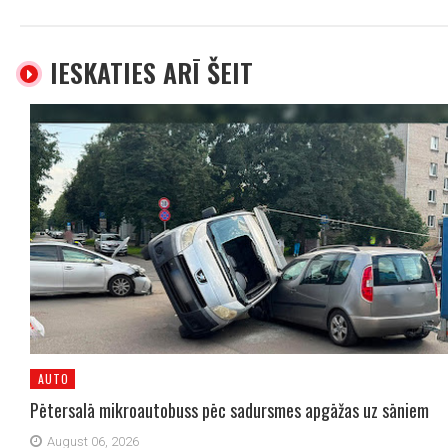
IESKATIES ARĪ ŠEIT
AUTO
Pētersalā mikroautobuss pēc sadursmes apgāžas uz sāniem
August 06, 2026