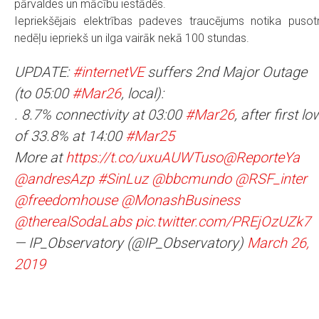
pārvaldes un mācību iestādēs.
Iepriekšējais elektrības padeves traucējums notika pusot
nedēļu iepriekš un ilga vairāk nekā 100 stundas.
UPDATE:
#internetVE
suffers 2nd Major Outage
(to 05:00
#Mar26
, local):
. 8.7% connectivity at 03:00
#Mar26
, after first lo
of 33.8% at 14:00
#Mar25
More at
https://t.co/uxuAUWTuso
@ReporteYa
@andresAzp
#SinLuz
@bbcmundo
@RSF_inter
@freedomhouse
@MonashBusiness
@therealSodaLabs
pic.twitter.com/PREjOzUZk7
— IP_Observatory (@IP_Observatory)
March 26,
2019