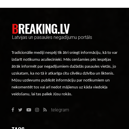
BREAKING.LV
Latvijas un pasaules negadījumu portāls
Tradicionālie mediji nespēj tik ātri sniegt informāciju, kā to var
izdarīt notikumu aculiecinieki. Mēs cenšamies pēc iespējas
ātrāk informēt par negadījumiem dažādās pasaules vietās, jo
uzskatam, ka no tā ir atkarīga citu cilvēku dzīvība un liktenis.
Mūsu uzdevums publicēt informāciju par notikumiem un
nekomentēt tos vai arī nedot mājienus uz kāda viedokļa
veidošanu, lai tas paliek Jūsu rokās.
telegram