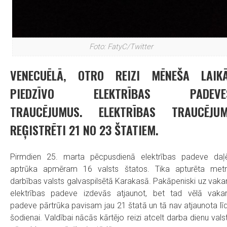
Foto: FatyC/Twitter
VENECUĒLĀ, OTRO REIZI MĒNEŠA LAIKĀ
PIEDZĪVO ELEKTRĪBAS PADEVE
TRAUCĒJUMUS. ELEKTRĪBAS TRAUCĒJUM
REĢISTRĒTI 21 NO 23 ŠTATIEM.
Pirmdien 25. marta pēcpusdienā elektrības padeve daļē
aptrūka apmēram 16 valsts štatos. Tika apturēta met
darbības valsts galvaspilsētā Karakasā. Pakāpeniski uz vaka
elektrības padeve izdevās atjaunot, bet tad vēlā vaka
padeve pārtrūka pavisam jau 21 štatā un tā nav atjaunota lī
šodienai. Valdībai nācās kārtējo reizi atcelt darba dienu vals