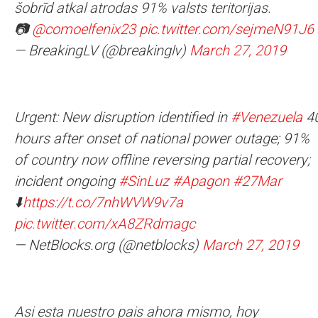
šobrīd atkal atrodas 91% valsts teritorijas.
📷
@comoelfenix23
pic.twitter.com/sejmeN91J6
— BreakingLV (@breakinglv)
March 27, 2019
Urgent: New disruption identified in
#Venezuela
4
hours after onset of national power outage; 91%
of country now offline reversing partial recovery;
incident ongoing
#SinLuz
#Apagon
#27Mar
⬇️
https://t.co/7nhWVW9v7a
pic.twitter.com/xA8ZRdmagc
— NetBlocks.org (@netblocks)
March 27, 2019
Asi esta nuestro pais ahora mismo, hoy