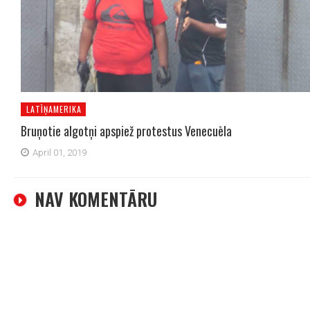
LATĪŅAMERIKA
Bruņotie algotņi apspiež protestus Venecuēla
April 01, 2019
NAV KOMENTĀRU