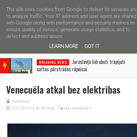
This site uses cookies from Google to deliver its services an
telegram
to analyze traffic. Your IP address and user-agent are shared
with Google along with performance and security metrics to
ensure quality of service, generate usage statistics, and to
detect and address abuse.
LEARN MORE
GOT IT
BRE
AKIN
Jaroslavļā lidroboti trāpījuši
BREAKING NEWS
G
naftas pārstrādes rūpnīcai
NEW
S
Venecuēla atkal bez elektrības
Redaktors
3/27/2019 12:30:00 Pēcp.
Nav Komentāru