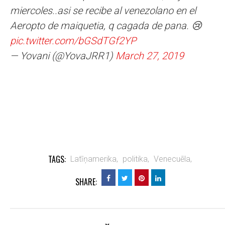
miercoles..asi se recibe al venezolano en el
Aeropto de maiquetia, q cagada de pana. 😢
pic.twitter.com/bGSdTGf2YP
— Yovani (@YovaJRR1)
March 27, 2019
TAGS:
Latīņamerika,
politika,
Venecuēla,
SHARE: