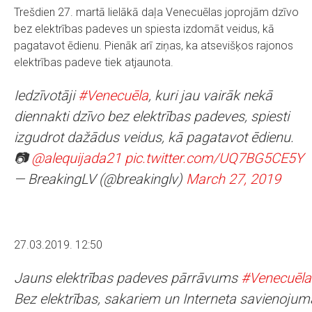
Trešdien 27. martā lielākā daļa Venecuēlas joprojām dzīvo
bez elektrības padeves un spiesta izdomāt veidus, kā
pagatavot ēdienu. Pienāk arī ziņas, ka atsevišķos rajonos
elektrības padeve tiek atjaunota.
Iedzīvotāji
#Venecuēla
, kuri jau vairāk nekā
diennakti dzīvo bez elektrības padeves, spiesti
izgudrot dažādus veidus, kā pagatavot ēdienu.
📷
@alequijada21
pic.twitter.com/UQ7BG5CE5Y
— BreakingLV (@breakinglv)
March 27, 2019
27.03.2019. 12:50
Jauns elektrības padeves pārrāvums
#Venecuēla
Bez elektrības, sakariem un Interneta savienojum