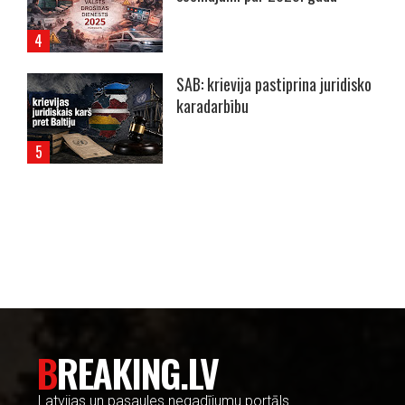
SAB: krievija pastiprina juridisko
karadarbību
----- Account: breaking.lv -----
BREAKING.LV
Latvijas un pasaules negadījumu portāls