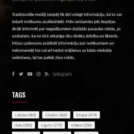
Tradicionālie mediji nespēj tik ātri sniegt informāciju, kā to var
izdarīt notikumu aculiecinieki. Mēs cenšamies pēc iespējas
ātrāk informēt par negadījumiem dažādās pasaules vietās, jo
uzskatam, ka no tā ir atkarīga citu cilvēku dzīvība un liktenis.
Mūsu uzdevums publicēt informāciju par notikumiem un
nekomentēt tos vai arī nedot mājienus uz kāda viedokļa
veidošanu, lai tas paliek Jūsu rokās.
telegram
TAGS
Latvija
(963)
Cilvēks
(466)
Eiropa
(419)
Auto
(380)
Uguns
(279)
Videos
(236)