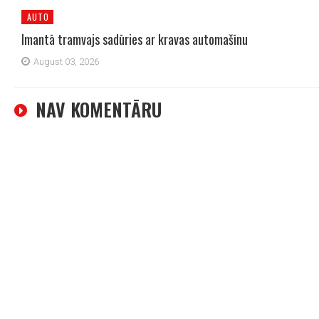
AUTO
Imantā tramvajs sadūries ar kravas automašīnu
August 03, 2026
NAV KOMENTĀRU