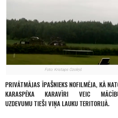
Foto: Kristaps Ozoliņš
PRIVĀTMĀJAS ĪPAŠNIEKS NOFILMĒJA, KĀ NAT
KARASPĒKA KARAVĪRI VEIC MĀCĪB
UZDEVUMU TIEŠI VIŅA LAUKU TERITORIJĀ.