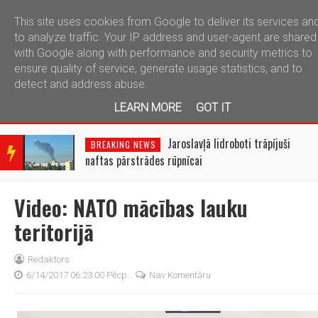
This site uses cookies from Google to deliver its services an
telegram
to analyze traffic. Your IP address and user-agent are shared
with Google along with performance and security metrics to
ensure quality of service, generate usage statistics, and to
detect and address abuse.
LEARN MORE
GOT IT
BRE
AKIN
Jaroslavļā lidroboti trāpījuši
BREAKING NEWS
G
naftas pārstrādes rūpnīcai
NEW
S
Video: NATO mācības lauku
teritorijā
Redaktors
6/14/2017 06:23:00 Pēcp.
Nav Komentāru