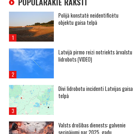
POPULĀRĀKIE RAKSTI
Polijā konstatē neidentificētu
objektu gaisa telpā
Latvijā pirmo reizi notriekts ārvalstu
lidrobots (VIDEO)
Divi lidrobotu incidenti Latvijas gaisa
telpā
Valsts drošības dienests: galvenie
secinājumi par 2025. gadu